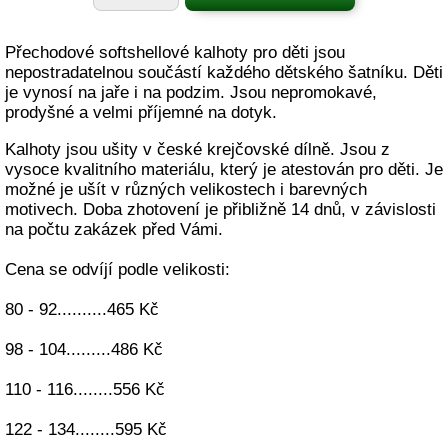
Přechodové softshellové kalhoty pro děti jsou
nepostradatelnou součástí každého dětského šatníku. Děti
je vynosí na jaře i na podzim. Jsou nepromokavé,
prodyšné a velmi příjemné na dotyk.
Kalhoty jsou ušity v české krejčovské dílně. Jsou z
vysoce kvalitního materiálu, který je atestován pro děti. Je
možné je ušít v různých velikostech i barevných
motivech. Doba zhotovení je přibližně 14 dnů, v závislosti
na počtu zakázek před Vámi.
Cena se odvíjí podle velikosti:
80 - 92..........465 Kč
98 - 104.........486 Kč
110 - 116........556 Kč
122 - 134........595 Kč