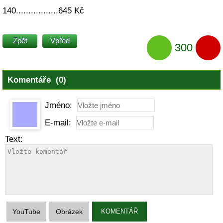
140.................645 Kč
Zpět
Vpřed
300
Komentáře (0)
Jméno:
E-mail:
Text:
YouTube
Obrázek
KOMENTÁŘ