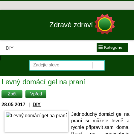
Zdravé zdraví
≡
Kategorie
DIY
|
Levný domácí gel na praní
Zpět
Vpřed
28.05 2017
|
DIY
Jednoduchý domácí gel na
praní si můžete levně a
rychle připravit sami doma.
Prací gel neobsahuje