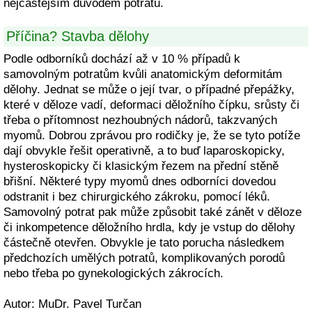
nejčastějším důvodem potratu.
Příčina? Stavba dělohy
Podle odborníků dochází až v 10 % případů k
samovolným potratům kvůli anatomickým deformitám
dělohy. Jednat se může o její tvar, o případné přepážky,
které v děloze vadí, deformaci děložního čípku, srůsty či
třeba o přítomnost nezhoubných nádorů, takzvaných
myomů. Dobrou zprávou pro rodičky je, že se tyto potíže
dají obvykle řešit operativně, a to buď laparoskopicky,
hysteroskopicky či klasickým řezem na přední stěně
břišní. Některé typy myomů dnes odborníci dovedou
odstranit i bez chirurgického zákroku, pomocí léků.
Samovolný potrat pak může způsobit také zánět v děloze
či inkompetence děložního hrdla, kdy je vstup do dělohy
částečně otevřen. Obvykle je tato porucha následkem
předchozích umělých potratů, komplikovaných porodů
nebo třeba po gynekologických zákrocích.
Autor: MuDr. Pavel Turčan