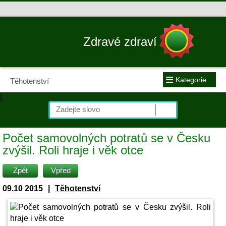
Zdravé zdraví
≡
Kategorie
Těhotenství
|
Počet samovolných potratů se v Česku
zvýšil. Roli hraje i věk otce
Zpět
Vpřed
09.10 2015
|
Těhotenství