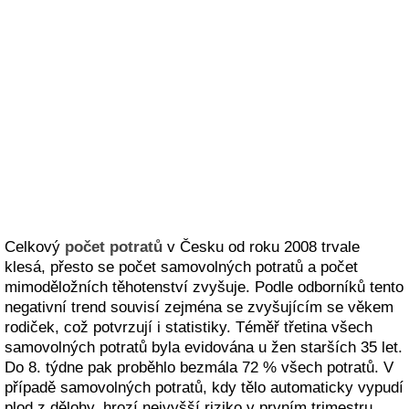
Celkový
počet potratů
v Česku od roku 2008 trvale
klesá, přesto se počet samovolných potratů a počet
mimoděložních těhotenství zvyšuje. Podle odborníků tento
negativní trend souvisí zejména se zvyšujícím se věkem
rodiček, což potvrzují i statistiky. Téměř třetina všech
samovolných potratů byla evidována u žen starších 35 let.
Do 8. týdne pak proběhlo bezmála 72 % všech potratů. V
případě samovolných potratů, kdy tělo automaticky vypudí
plod z dělohy, hrozí nejvyšší riziko v prvním trimestru,