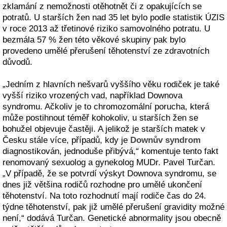
zklamání z nemožnosti otěhotnět či z opakujících se
potratů. U starších žen nad 35 let bylo podle statistik ÚZIS
v roce 2013 až třetinové riziko samovolného potratu. U
bezmála 57 % žen této věkové skupiny pak bylo
provedeno umělé přerušení těhotenství ze zdravotních
důvodů.
„Jedním z hlavních nešvarů vyššího věku rodiček je také
vyšší riziko vrozených vad, například Downova
syndromu. Ačkoliv je to chromozomální porucha, která
může postihnout téměř kohokoliv, u starších žen se
bohužel objevuje častěji. A jelikož je starších matek v
Česku stále více, případů, kdy je
Downův syndrom
diagnostikován, jednoduše přibývá,“ komentuje tento fakt
renomovaný sexuolog a gynekolog MUDr. Pavel Turčan.
„V případě, že se potvrdí výskyt Downova syndromu, se
dnes již většina rodičů rozhodne pro umělé ukončení
těhotenství. Na toto rozhodnutí mají rodiče čas do 24.
týdne těhotenství, pak již umělé přerušení gravidity možné
není,“ dodává Turčan. Genetické abnormality jsou obecně