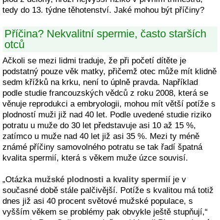
tedy do 13. týdne těhotenství. Jaké mohou být příčiny?
Příčina? Nekvalitní spermie, často starších
otců
Ačkoli se mezi lidmi traduje, že při početí dítěte je
podstatný pouze věk matky, přičemž otec může mít klidně
sedm křížků na krku, není to úplně pravda. Například
podle studie francouzských vědců z roku 2008, která se
věnuje reprodukci a embryologii, mohou mít větší potíže s
plodností muži již nad 40 let. Podle uvedené studie riziko
potratu u muže do 30 let představuje asi 10 až 15 %,
zatímco u muže nad 40 let již asi 35 %. Mezi ty méně
známé příčiny samovolného potratu se tak řadí špatná
kvalita spermií, která s věkem muže úzce souvisí.
„Otázka
mužské plodnosti a kvality spermií
je v
současné době stále palčivější. Potíže s kvalitou má totiž
dnes již asi 40 procent světové mužské populace, s
vyšším věkem se problémy pak obvykle ještě stupňují,“