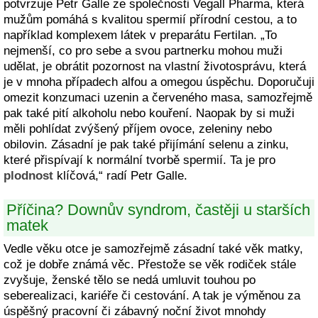
potvrzuje Petr Galle ze společnosti Vegall Pharma, která
mužům pomáhá s kvalitou spermií přírodní cestou, a to
například komplexem látek v preparátu Fertilan. „To
nejmenší, co pro sebe a svou partnerku mohou muži
udělat, je obrátit pozornost na vlastní životosprávu, která
je v mnoha případech alfou a omegou úspěchu. Doporučuji
omezit konzumaci uzenin a červeného masa, samozřejmě
pak také pití alkoholu nebo kouření. Naopak by si muži
měli pohlídat zvýšený příjem ovoce, zeleniny nebo
obilovin. Zásadní je pak také přijímání selenu a zinku,
které přispívají k normální tvorbě spermií. Ta je pro
plodnost
klíčová,“ radí Petr Galle.
Příčina? Downův syndrom, častěji u starších
matek
Vedle věku otce je samozřejmě zásadní také věk matky,
což je dobře známá věc. Přestože se věk rodiček stále
zvyšuje, ženské tělo se nedá umluvit touhou po
seberealizaci, kariéře či cestování. A tak je výměnou za
úspěšný pracovní či zábavný noční život mnohdy