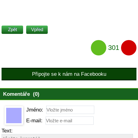
Zpět
Vpřed
301
Připojte se k nám na Facebooku
Komentáře (0)
Jméno:
E-mail:
Text: