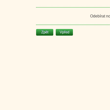
Odebírat n
Zpět
Vpřed