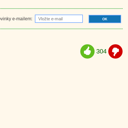
ovinky e-mailem:
OK
304