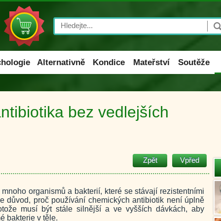
Search
hologie
Alternativně
Kondice
Mateřství
Soutěže
ntibiotika bez vedlejších
Zpět
Vpřed
mnoho organismů a bakterií, které se stávají rezistentními
 je důvod, proč používání chemických antibiotik není úplně
otože musí být stále silnější a ve vyšších dávkách, aby
 bakterie v těle.