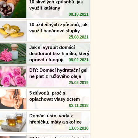
10 skvělých způsobů, jak
využít kaštany
08.10.2021
10 užitečných způsobů, jak
využít banánové slupky
25.08.2021
Jak si vyrobit domácí
deodorant bez hliníku, který
opravdu funguje?
08.02.2021
DIY: Domácí hydratační gel
ne pleť z růžového oleje
25.02.2019
5 důvodů, proč si
oplachovat vlasy octem
02.11.2018
Domácí ústní voda z
hřebíčku, máty a skořice
13.05.2018