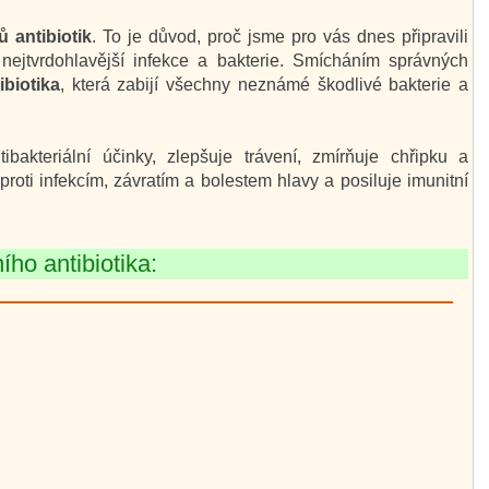
ů antibiotik
. To je důvod, proč jsme pro vás dnes připravili
ty nejtvrdohlavější infekce a bakterie. Smícháním správných
ibiotika
, která zabijí všechny neznámé škodlivé bakterie a
tibakteriální účinky, zlepšuje trávení, zmírňuje chřipku a
roti infekcím, závratím a bolestem hlavy a posiluje imunitní
ího antibiotika: