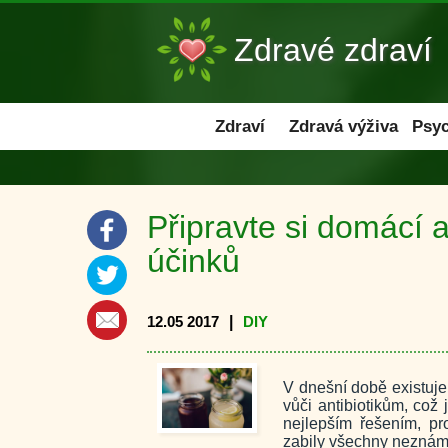
Zdravé zdraví
Zdraví
Zdraví
Zdravá výživa
Psyc
Připravte si domácí a
účinků
12.05 2017
|
DIY
V dnešní době existuje 
vůči antibiotikům, což
nejlepším řešením, pr
zabily všechny neznámé