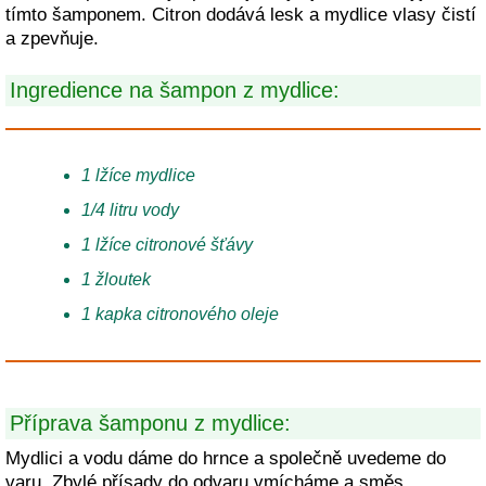
tímto šamponem. Citron dodává lesk a mydlice vlasy čistí
a zpevňuje.
Ingredience na šampon z mydlice:
1 lžíce mydlice
1/4 litru vody
1 lžíce citronové šťávy
1 žloutek
1 kapka citronového oleje
Příprava šamponu z mydlice:
Mydlici a vodu dáme do hrnce a společně uvedeme do
varu. Zbylé přísady do odvaru vmícháme a směs