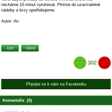
necháme 10 minut vyluhovat. Plníme do uzavíratelné
nádoby a brzy spotřebujeme.
Autor: Ari
Zpět
Vpřed
302
Připojte se k nám na Facebooku
Komentáře (0)