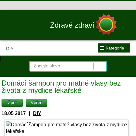
Zdravé zdraví
≡
Kategorie
DIY
|
Domácí šampon pro matné vlasy bez
života z mydlice lékařské
Zpět
Vpřed
18.05 2017
|
DIY