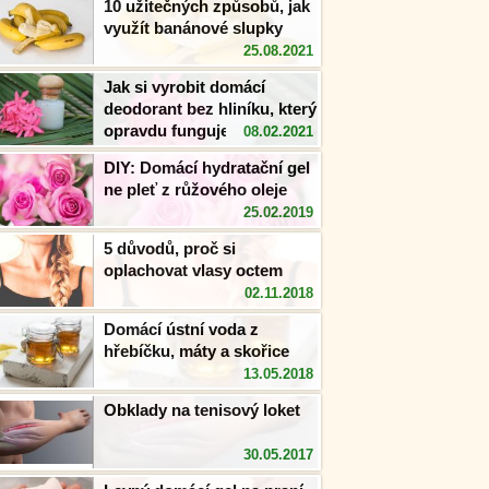
10 užitečných způsobů, jak
využít banánové slupky
25.08.2021
Jak si vyrobit domácí
deodorant bez hliníku, který
opravdu funguje?
08.02.2021
DIY: Domácí hydratační gel
ne pleť z růžového oleje
25.02.2019
5 důvodů, proč si
oplachovat vlasy octem
02.11.2018
Domácí ústní voda z
hřebíčku, máty a skořice
13.05.2018
Obklady na tenisový loket
30.05.2017