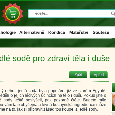
Search
hologie
Alternativně
Kondice
Mateřství
Soutěže
lé sodě pro zdraví těla i duše
Zpět
Vpřed
ý neboli jedlá soda byla populární již ve starém Egyptě.
děli o jejich léčivých účincích na tělo i duši. Pokud jste o
lé sody ještě neslyšeli, pak pozorně čtěte. Budete mile
žbu vám tato obyčejná a levná kuchyňská ingredience může
e na to, jak si připravit zásaditou koupel z jedlé sody.