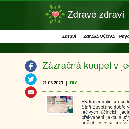
Zdravé zdraví
Zdraví
Zdraví
Zdravá výživa
Psyc
Zázračná koupel v jed
21.03 2023
|
DIY
Hydrogenuhličitan sodn
Staří Egypťané dobře vě
léčivých účincích jed
překvapeni, jakou slu
udělat. Dnes se podívám