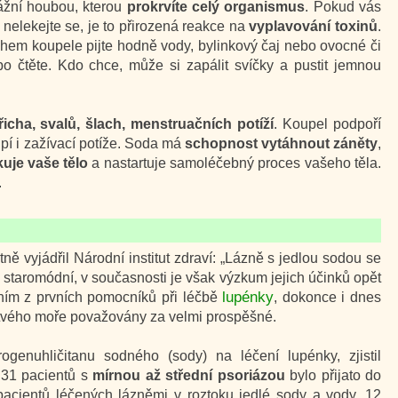
ážní houbou, kterou
prokrvíte celý organismus
. Pokud vás
nelekejte se, je to přirozená reakce na
vyplavování toxinů
.
ěhem koupele pijte hodně vody, bylinkový čaj nebo ovocné či
ebo čtěte. Kdo chce, může si zapálit svíčky a pustit jemnou
břicha, svalů, šlach, menstruačních potíží
. Koupel podpoří
pí i zažívací potíže. Soda má
schopnost vytáhnout záněty
,
kuje vaše tělo
a nastartuje samoléčebný proces vašeho těla.
.
ě vyjádřil Národní institut zdraví: „Lázně s jedlou sodou se
ko staromódní, v současnosti je však výzkum jejich účinků opět
lupénky
dním z prvních pomocníků při léčbě
, dokonce i dnes
Mrtvého moře považovány za velmi prospěšné.
ogenuhličitanu sodného (sody) na léčení lupénky, zjistil
e 31 pacientů s
mírnou až střední psoriázou
bylo přijato do
pacientů léčených lázněmi v roztoku jedlé sody a vody. 12