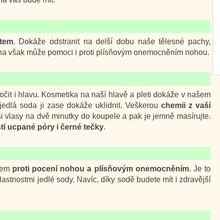
ntem
. Dokáže odstranit na delší dobu naše tělesné pachy,
ona však může pomoci i proti plísňovým onemocněním nohou.
čit i hlavu. Kosmetika na naší hlavě a pleti dokáže v našem
jedlá soda ji zase dokáže uklidnit. Veškerou
chemii z vaší
si vlasy na dvě minutky do koupele a pak je jemně masírujte.
tí ucpané póry i černé tečky
.
dkem
proti pocení nohou a plísňovým onemocněním
. Je to
lastnostmi jedlé sody. Navíc, díky sodě budete mít i zdravější