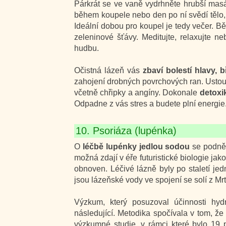
Párkrát se ve vaně vydrhněte hrubší mas
během koupele nebo den po ní svědí tělo, 
Ideální dobou pro koupel je tedy večer. B
zeleninové šťávy. Meditujte, relaxujte n
hudbu.
Očistná lázeň vás
zbaví bolestí hlavy, 
zahojení drobných povrchových ran. Ustou
včetně chřipky a angíny. Dokonale
detoxi
Odpadne z vás stres a budete plní energie
10. Psoriáza (lupénka)
O
léčbě lupénky jedlou sodou
se podnětn
možná zdají v éře futuristické biologie ja
obnoven. Léčivé lázně byly po staletí je
jsou lázeňské vody ve spojení se solí z 
Výzkum, který posuzoval účinnosti hydr
následující. Metodika spočívala v tom, ž
výzkumné studie, v rámci které bylo 19 