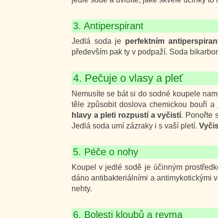
3. Antiperspirant
Jedlá soda je
perfektním antiperspira
především pak ty v podpaží. Soda bikarb
4. Pečuje o vlasy a pleť
Nemusíte se bát si do sodné koupele namo
těle způsobit doslova chemickou bouři a 
hlavy a pleti rozpustí a vyčistí
. Ponořte 
Jedlá soda umí zázraky i s vaší pletí.
Vyčis
5. Péče o nohy
Koupel v jedlé sodě je účinným prostře
dáno antibakteriálními a antimykotickými v
nehty.
6. Bolesti kloubů a revma