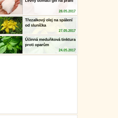
Levný domácí gel na praní
28.05.2017
Třezalkový olej na spálení
od sluníčka
27.05.2017
Účinná meduňková tinktura
proti oparům
24.05.2017