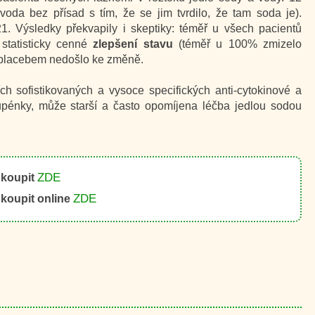
voda bez přísad s tím, že se jim tvrdilo, že tam soda je).
. Výsledky překvapily i skeptiky: téměř u všech pacientů
statisticky cenné
zlepšení stavu
(téměř u 100% zmizelo
s placebem nedošlo ke změně.
ch sofistikovaných a vysoce specifických anti-cytokinové a
pénky, může starší a často opomíjena léčba jedlou sodou
ZDE
 koupit
ZDE
koupit online