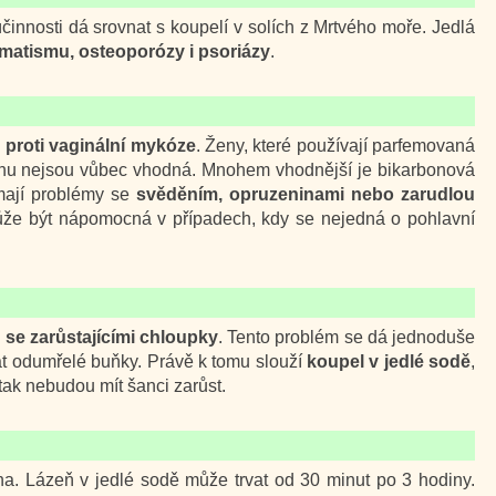
činnosti dá srovnat s koupelí v solích z Mrtvého moře. Jedlá
vmatismu, osteoporózy i psoriázy
.
m
proti vaginální mykóze
. Ženy, které používají parfemovaná
ienu nejsou vůbec vhodná. Mnohem vhodnější je bikarbonová
mají problémy se
svěděním, opruzeninami nebo zarudlou
že být nápomocná v případech, kdy se nejedná o pohlavní
se zarůstajícími chloupky
. Tento problém se dá jednoduše
at odumřelé buňky. Právě k tomu slouží
koupel v jedlé sodě
,
tak nebudou mít šanci zarůst.
cha. Lázeň v jedlé sodě může trvat od 30 minut po 3 hodiny.