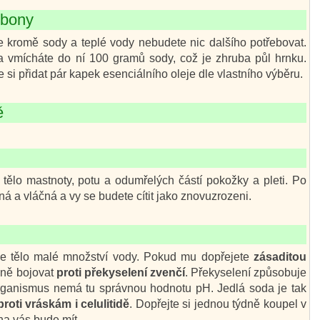
rbony
že kromě sody a teplé vody nebudete nic dalšího potřebovat.
 a vmícháte do ní 100 gramů sody, což je zhruba půl hrnku.
si přidat pár kapek esenciálního oleje dle vlastního výběru.
ě
tělo mastnoty, potu a odumřelých částí pokožky a pleti. Po
á a vláčná a vy se budete cítit jako znovuzrozeni.
e tělo malé množství vody. Pokud mu dopřejete
zásaditou
nně bojovat
proti překyselení zvenčí
. Překyselení způsobuje
rganismus nemá tu správnou hodnotu pH. Jedlá soda je tak
proti vráskám i celulitidě
. Dopřejte si jednou týdně koupel v
 na vás bude mít.