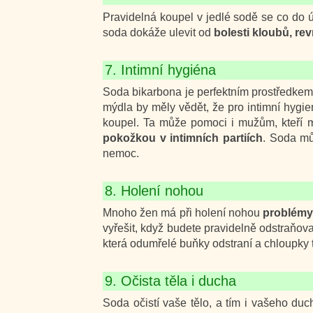
Pravidelná koupel v jedlé sodě se co do ú
soda dokáže ulevit od
bolesti kloubů, re
7. Intimní hygiéna
Soda bikarbona je perfektním prostředke
mýdla by měly vědět, že pro intimní hyg
koupel. Ta může pomoci i mužům, kteří 
pokožkou v intimních partiích
. Soda mů
nemoc.
8. Holení nohou
Mnoho žen má při holení nohou
problémy 
vyřešit, když budete pravidelně odstraňov
která odumřelé buňky odstraní a chloupky 
9. Očista těla i ducha
Soda očistí vaše tělo, a tím i vašeho du