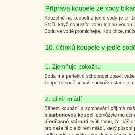
Příprava koupele ze sody bika
Kouzelné na koupeli z jedlé sody je to, 
Stačí, když napustíte vanu teplou vodou
Sodu ve vodě promíchejte. Kdo chce, může 
10. účinků koupele v jedlé sod
1. Zjemňuje pokožku
Soda má perfektní schopnost zbavit vaše 
koupeli v sodě se vaše pokožka stane jemn
2. Elixír mládí
Během koupání a sprchování přijímá naš
bikarbonovou koupel
, pomůžete mu úči
předčasné stárnutí
kvůli tomu, že náš o
pro naše tělo elixírem mládí, který působí
jedlé sodě a uvidíte, jaké skvělé účinky to