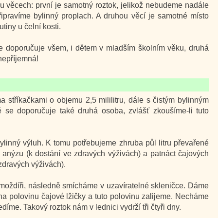
u věcech: první je samotný roztok, jelikož nebudeme nadále
řipravíme bylinný proplach. A druhou věcí je samotné místo
iny u čelní kosti.
se doporučuje všem, i dětem v mladším školním věku, druhá
nepříjemná!
stříkačkami o objemu 2,5 mililitru, dále s čistým bylinným
 se doporučuje také druhá osoba, zvlášť zkoušíme-li tuto
bylinný výluh. K tomu potřebujeme zhruba půl litru převařené
 anýzu (k dostání ve zdravých výživách) a patnáct čajových
 zdravých výživách).
moždíři, následně smícháme v uzavíratelné skleničce. Dáme
na polovinu čajové lžičky a tuto polovinu zalijeme. Necháme
íme. Takový roztok nám v lednici vydrží tři čtyři dny.