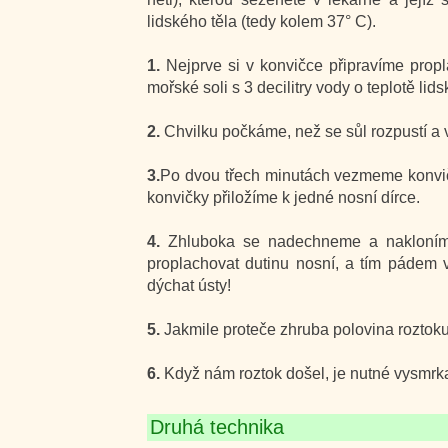
lidského těla (tedy kolem 37° C).
1.
Nejprve si v konvičce připravíme prop
mořské soli s 3 decilitry vody o teplotě lids
2.
Chvilku počkáme, než se sůl rozpustí a v
3.
Po dvou třech minutách vezmeme konvi
konvičky přiložíme k jedné nosní dírce.
4.
Zhluboka se nadechneme a nakloníme
proplachovat dutinu nosní, a tím pádem
dýchat ústy!
5.
Jakmile proteče zhruba polovina roztoku,
6.
Když nám roztok došel, je nutné vysmrkat
Druhá technika