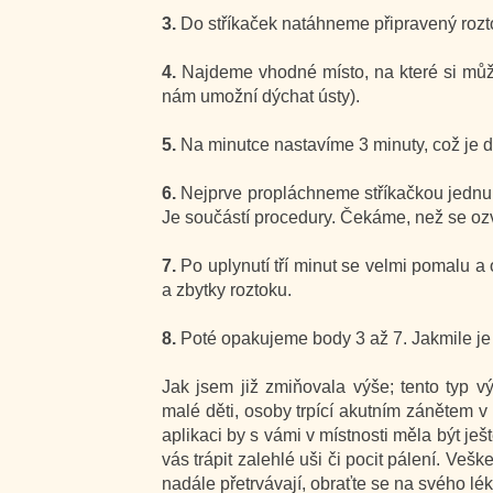
3.
Do stříkaček natáhneme připravený roztok
4.
Najdeme vhodné místo, na které si může
nám umožní dýchat ústy).
5.
Na minutce nastavíme 3 minuty, což je 
6.
Nejprve propláchneme stříkačkou jednu 
Je součástí procedury. Čekáme, než se ozv
7.
Po uplynutí tří minut se velmi pomalu 
a zbytky roztoku.
8.
Poté opakujeme body 3 až 7. Jakmile je
Jak jsem již zmiňovala výše; tento typ 
malé děti, osoby trpící akutním zánětem v 
aplikaci by s vámi v místnosti měla být j
vás trápit zalehlé uši či pocit pálení. Ve
nadále přetrvávají, obraťte se na svého lék