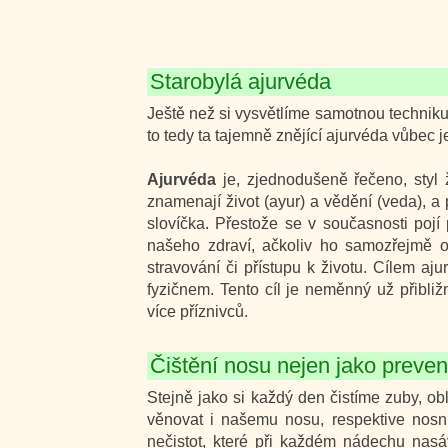
Starobylá ajurvéda
Ještě než si vysvětlíme samotnou techniku
to tedy ta tajemně znějící ajurvéda vůbec j
Ajurvéda
je, zjednodušeně řečeno, styl ž
znamenají život (ayur) a vědění (veda), a
slovíčka. Přestože se v současnosti pojí
našeho zdraví, ačkoliv ho samozřejmě 
stravování či přístupu k životu. Cílem aj
fyzičnem. Tento cíl je neměnný už přibliž
více příznivců.
Čištění nosu nejen jako preve
Stejně jako si každý den čistíme zuby, 
věnovat i našemu nosu, respektive nosním
nečistot, které při každém nádechu nasá