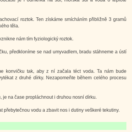
lachovací roztok. Ten získáme smícháním přibližně 3 gramů
kého těla.
znikne nám tím fyziologický roztok.
čku, předkloníme se nad umyvadlem, bradu stáhneme a ústí
 konvičku tak, aby z ní začala téct voda. Ta nám bude
 vytékat z druhé dírky. Nezapomeňte během celého procesu
 je na čase propláchnout i druhou nosní dírku.
 přebytečnou vodu a zbavit nos i dutiny veškeré tekutiny.