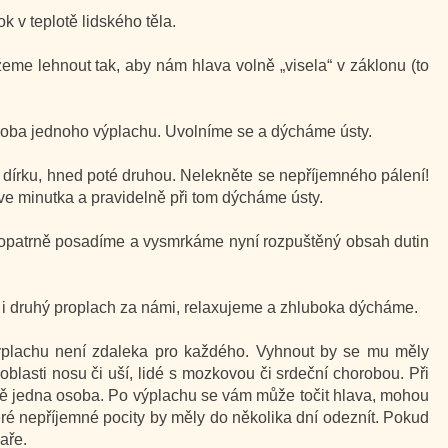
 v teplotě lidského těla.
me lehnout tak, aby nám hlava volně „visela“ v záklonu (to
doba jednoho výplachu. Uvolníme se a dýcháme ústy.
dírku, hned poté druhou. Nelekněte se nepříjemného pálení!
e minutka a pravidelně při tom dýcháme ústy.
a opatrně posadíme a vysmrkáme nyní rozpuštěný obsah dutin
 i druhý proplach za námi, relaxujeme a zhluboka dýcháme.
výplachu není zdaleka pro každého. Vyhnout by se mu měly
oblasti nosu či uší, lidé s mozkovou či srdeční chorobou. Při
eště jedna osoba. Po výplachu se vám může točit hlava, mohou
škeré nepříjemné pocity by měly do několika dní odeznít. Pokud
aře.