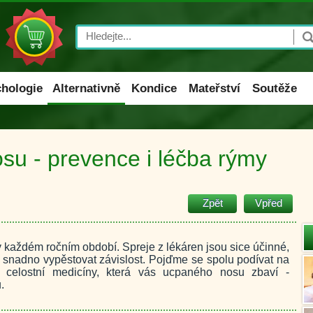
Search
hologie
Alternativně
Kondice
Mateřství
Soutěže
osu - prevence i léčba rýmy
Zpět
Vpřed
 každém ročním období. Spreje z lékáren jsou sice účinné,
 snadno vypěstovat závislost. Pojďme se spolu podívat na
 celostní medicíny, která vás ucpaného nosu zbaví -
.