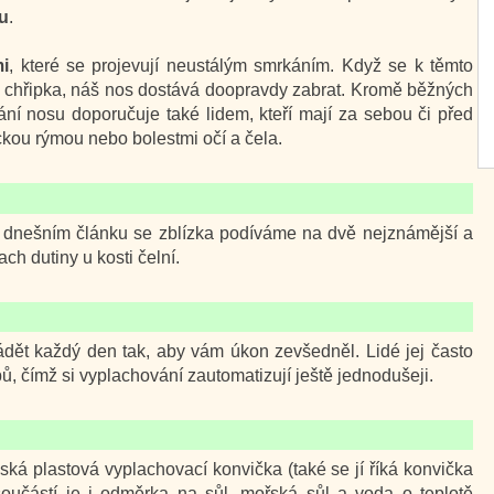
u
.
mi
, které se projevují neustálým smrkáním. Když se k těmto
či chřipka, náš nos dostává doopravdy zabrat. Kromě běžných
ání nosu doporučuje také lidem, kteří mají za sebou či před
ckou rýmou nebo bolestmi očí a čela.
 dnešním článku se zblízka podíváme na dvě nejznámější a
ch dutiny u kosti čelní.
ádět každý den tak, aby vám úkon zevšedněl. Lidé jej často
bů, čímž si vyplachování zautomatizují ještě jednodušeji.
nská plastová vyplachovací konvička (také se jí říká konvička
 součástí je i odměrka na sůl, mořská sůl a voda o teplotě