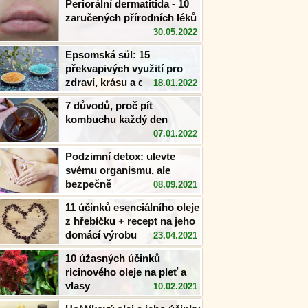
Periorální dermatitida - 10
zaručených přírodních léků
30.05.2022
Epsomská sůl: 15
překvapivých využití pro
zdraví, krásu a domov
18.01.2022
7 důvodů, proč pít
kombuchu každý den
07.01.2022
Podzimní detox: ulevte
svému organismu, ale
bezpečně
08.09.2021
11 účinků esenciálního oleje
z hřebíčku + recept na jeho
domácí výrobu
23.04.2021
10 úžasných účinků
ricinového oleje na pleť a
vlasy
10.02.2021