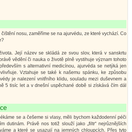
 čištění nosu, zaměříme se na ajurvédu, ze které vychází. Co
e?
ivota. Její název se skládá ze svou slov, která v sanskrtu
 právě vědění či nauka o životě plně vystihuje význam tohoto
 především s alternativní medicínou, ajurvéda se netýká jen
ovlivňuje. Vztahuje se také k našemu spánku, ke způsobu
urvédy je nalezení vnitřního klidu, souladu mezi duševnem a
ně 5 tisíc let a v dnešní uspěchané době si získává čím dál
nce
oblékáme se a češeme si vlasy, měli bychom každodenní péči
 dutinám. Právě nos totiž slouží jako „filtr“ nejrůznějších
váme a které se usazují na jemných chloupcích. Přes tyto