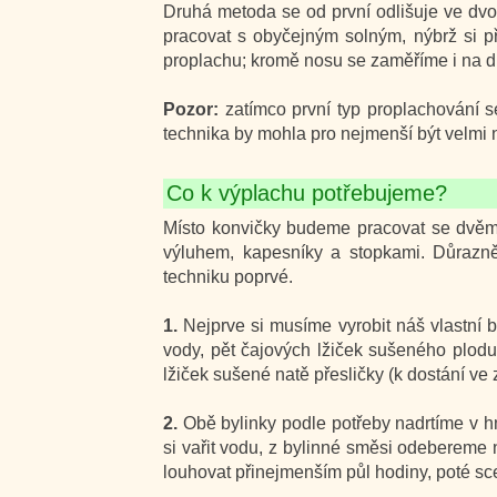
Druhá metoda se od první odlišuje ve dvo
pracovat s obyčejným solným, nýbrž si p
proplachu; kromě nosu se zaměříme i na dut
Pozor:
zatímco první typ proplachování 
technika by mohla pro nejmenší být velmi 
Co k výplachu potřebujeme?
Místo konvičky budeme pracovat se dvěma 
výluhem, kapesníky a stopkami. Důrazně
techniku poprvé.
1.
Nejprve si musíme vyrobit náš vlastní 
vody, pět čajových lžiček sušeného plodu
lžiček sušené natě přesličky (k dostání ve
2.
Obě bylinky podle potřeby nadrtíme v h
si vařit vodu, z bylinné směsi odebereme 
louhovat přinejmenším půl hodiny, poté sced