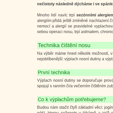
nečistoty následně dýcháme i ve spánk
Mnoho lidí navíc trpí
sezónními alergie
alergiím přidá ještě zmíněné nachlazení 
nemocí a alergií se pravidelné vyplachov
sebou operaci nosu, trpí astmatem, chroni
Technika čištění nosu
Na výběr máme hned několik možností, v
nejoblíbenější: výplach nosní dutiny a výpla
První technika
Výplach nosní dutiny se doporučuje prov
spojují s ranním či/a večerním čištěním zu
Co k výplachům potřebujeme?
Budou nám stačit čtyři základní věci: jogí
néti), kterou seženete v lékárně a jejíž