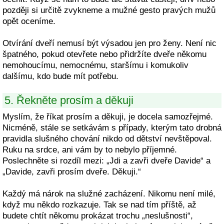
později si určitě zvykneme a mužné gesto pravých mužů
opět oceníme.
Otvírání dveří nemusí být výsadou jen pro ženy. Není nic
špatného, pokud otevřete nebo přidržíte dveře někomu
nemohoucímu, nemocnému, staršímu i komukoliv
dalšímu, kdo bude mít potřebu.
5. Řekněte prosím a děkuji
Myslím, že říkat prosím a děkuji, je docela samozřejmé.
Nicméně, stále se setkávám s případy, kterým tato drobná
pravidla slušného chování nikdo od dětství nevštěpoval.
Ruku na srdce, ani vám by to nebylo příjemné.
Poslechněte si rozdíl mezi: „Jdi a zavři dveře Davide“ a
„Davide, zavři prosím dveře. Děkuji.“
Každý má nárok na služné zacházení. Nikomu není milé,
když mu někdo rozkazuje. Tak se nad tím příště, až
budete chtít někomu prokázat trochu „neslušnosti“,