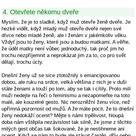
4. Otevřete někomu dveře
Myslím, že je to sladké, když muž otevře ženě dveře. Je
hezké vidět, když mladý muž otevře dveře nejen své
dívce nebo mladé ženě, ale i ženám v jakémkoliv věku.
Vždyť jsou to ženy, které jsou a budou matkami. A věřte,
že úděl matky není vůbec jednoduchý, tak proč jim ho
trochu nezpříjemnit a neprokázat jim za to, co pro svět
dělají, trochu úcty.
Dnešní ženy už se sice ztotožnily s emancipovanou
dobou, ale ruku na srdce, velká většina z nich je v duši
stále ženami a touží po tom, aby se tak i cítily. Proto milí
muži nedejte na řeči o feminismu a nezapomeňte na toto
malé, ale kouzelné gesto. Nic nerozněžní ženu více, než
upřímná pozornost od mužů. A že máte pocit, že to dnešní
ženy nedokáží ocenit? Mějte s námi trpělivost, hloupá
doba nám vštěpila nezávislost tak silně, že jsme z těchto
milých gest občas tak šokované, že je nestihneme ani
ocenit. Když se nám to bude ale stávat častěji, dřív nebo