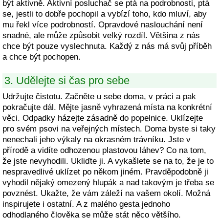
být aktivně. Aktivní posluchač se ptá na podrobnosti, ptá
se, jestli to dobře pochopil a vybízí toho, kdo mluví, aby
mu řekl více podrobností. Opravdové naslouchání není
snadné, ale může způsobit velký rozdíl. Většina z nás
chce být pouze vyslechnuta. Každý z nás má svůj příběh
a chce být pochopen.
3. Udělejte si čas pro sebe
Udržujte čistotu. Začněte u sebe doma, v práci a pak
pokračujte dál. Mějte jasně vyhrazená místa na konkrétní
věci. Odpadky házejte zásadně do popelnice. Uklízejte
pro svém psovi na veřejných místech. Doma byste si taky
nenechali jeho výkaly na okrasném trávníku. Jste v
přírodě a vidíte odhozenou plastovou láhev? Co na tom,
že jste nevyhodili. Ukliďte ji. A vykašlete se na to, že je to
nespravedlivé uklízet po někom jiném. Pravděpodobně ji
vyhodil nějaký omezený hlupák a nad takovým je třeba se
povznést. Ukažte, že vám záleží na vašem okolí. Možná
inspirujete i ostatní. A z malého gesta jednoho
odhodlaného člověka se může stát něco většího.