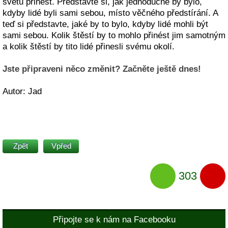
světu přinést. Představte si, jak jednoduché by bylo,
kdyby lidé byli sami sebou, místo věčného předstírání. A
teď si představte, jaké by to bylo, kdyby lidé mohli být
sami sebou. Kolik štěstí by to mohlo přinést jim samotným
a kolik štěstí by tito lidé přinesli svému okolí.
Jste připraveni něco změnit? Začněte ještě dnes!
Autor: Jad
Zpět
Vpřed
303
Připojte se k nám na Facebooku