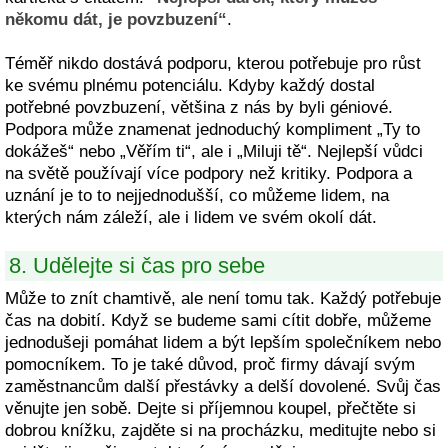
někomu dát, je povzbuzení“
.
Téměř nikdo dostává podporu, kterou potřebuje pro růst
ke svému plnému potenciálu. Kdyby každý dostal
potřebné povzbuzení, většina z nás by byli géniové.
Podpora může znamenat jednoduchý kompliment „Ty to
dokážeš“ nebo „Věřím ti“, ale i „Miluji tě“. Nejlepší vůdci
na světě používají více podpory než kritiky. Podpora a
uznání je to to nejjednodušší, co můžeme lidem, na
kterých nám záleží, ale i lidem ve svém okolí dát.
8. Udělejte si čas pro sebe
Může to znít chamtivě, ale není tomu tak. Každý potřebuje
čas na dobití. Když se budeme sami cítit dobře, můžeme
jednodušeji pomáhat lidem a být lepším společníkem nebo
pomocníkem. To je také důvod, proč firmy dávají svým
zaměstnancům další přestávky a delší dovolené. Svůj čas
věnujte jen sobě. Dejte si příjemnou koupel, přečtěte si
dobrou knížku, zajděte si na procházku, meditujte nebo si