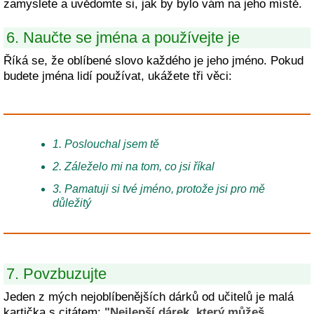
zamyslete a uvědomte si, jak by bylo vám na jeho místě.
6. Naučte se jména a používejte je
Říká se, že oblíbené slovo každého je jeho jméno. Pokud
budete jména lidí používat, ukážete tři věci:
1. Poslouchal jsem tě
2. Záleželo mi na tom, co jsi říkal
3. Pamatuji si tvé jméno, protože jsi pro mě
důležitý
7. Povzbuzujte
Jeden z mých nejoblíbenějších dárků od učitelů je malá
kartička s citátem:
"Nejlepší dárek, který můžeš