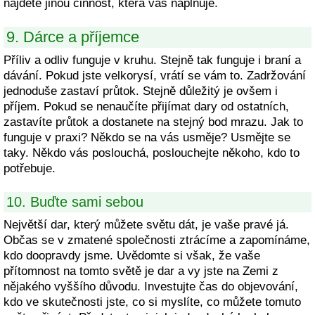
najděte jinou činnost, která vás naplňuje.
9. Dárce a příjemce
Příliv a odliv funguje v kruhu. Stejně tak funguje i braní a
dávání. Pokud jste velkorysí, vrátí se vám to. Zadržování
jednoduše zastaví průtok. Stejně důležitý je ovšem i
příjem. Pokud se nenaučíte přijímat dary od ostatních,
zastavíte průtok a dostanete na stejný bod mrazu. Jak to
funguje v praxi? Někdo se na vás usměje? Usmějte se
taky. Někdo vás poslouchá, poslouchejte někoho, kdo to
potřebuje.
10. Buďte sami sebou
Největší dar, který můžete světu dát, je vaše pravé já.
Občas se v zmatené společnosti ztrácíme a zapomínáme,
kdo doopravdy jsme. Uvědomte si však, že vaše
přítomnost na tomto světě je dar a vy jste na Zemi z
nějakého vyššího důvodu. Investujte čas do objevování,
kdo ve skutečnosti jste, co si myslíte, co můžete tomuto