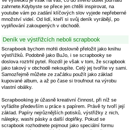
Ve výsledku je však na vás, co do svého bullet journalu
zahrnete.Kdybyste se přece jen chtěli inspirovat, na
youtube vám po zadání klíčových slov vyjede nepřeberné
množství videí. Od lidí, kteří si svůj deník vyrábějí, po
vyplňování zakoupených v obchodě.
Deník ve výstřižcích neboli scrapbook
Scrapbook
bychom mohli doslovně přeložit jako
knihu
výstřižků
. Podobně jako BuJo, i se scrapbooky se
doslova roztrhl pytel. Rozdíl je však v tom, že scrapbook
jako takový v obchodě nekoupíte. Celý jej tvoříte vy sami.
Samozřejmě můžete ze začátku použít jako základ
kupované album, a až po čase si troufnout na výrobu
vlastní obálky.
Scrapbooking
je úžasně kreativní činnost, při níž se
vyřádíte především u práce s papírem. Právě ty tvoří její
základ. Papíry nejrůznějších potisků, výstřižky z nich,
nálepky, washi pásky a další doplňky. Pokud se
scrapbook rozhodnete pojmout jako speciální formu