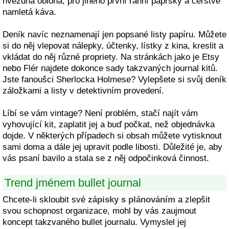
hvězdná obloha, pro jiného první ranní paprsky a čerstvě
namletá káva.
Deník navíc neznamenají jen popsané listy papíru. Můžete
si do něj vlepovat nálepky, účtenky, lístky z kina, kreslit a
vkládat do něj různé propriety. Na stránkách jako je Etsy
nebo Flér najdete dokonce sady takzvaných journal kitů.
Jste fanoušci Sherlocka Holmese? Vylepšete si svůj deník
záložkami a listy v detektivním provedení.
Líbí se vám vintage? Není problém, stačí najít vám
vyhovující kit, zaplatit jej a buď počkat, než objednávka
dojde. V některých případech si obsah můžete vytisknout
sami doma a dále jej upravit podle libosti. Důležité je, aby
vás psaní bavilo a stala se z něj odpočinková činnost.
Trend jménem bullet journal
Chcete-li skloubit své
zápisky s plánováním
a zlepšit
svou schopnost organizace, mohl by vás zaujmout
koncept takzvaného bullet journalu. Vymyslel jej