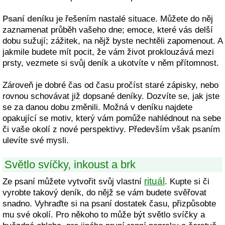
Psaní deníku
je řešením nastalé situace. Můžete do něj
zaznamenat průběh vašeho dne; emoce, které vás delší
dobu sužují; zážitek, na nějž byste nechtěli zapomenout. A
jakmile budete mít pocit, že vám život proklouzává mezi
prsty, vezmete si svůj deník a ukotvíte v něm přítomnost.
Zároveň je dobré čas od času pročíst staré zápisky, nebo
rovnou schovávat již dopsané deníky. Dozvíte se, jak jste
se za danou dobu změnili. Možná v deníku najdete
opakující se motiv, který vám pomůže nahlédnout na sebe
či vaše okolí z nové perspektivy. Především však psaním
ulevíte své mysli.
Světlo svíčky, inkoust a brk
rituál
Ze psaní můžete vytvořit svůj vlastní
. Kupte si či
vyrobte takový deník, do nějž se vám budete svěřovat
snadno. Vyhraďte si na psaní dostatek času, přizpůsobte
mu své okolí. Pro někoho to může být světlo svíčky a