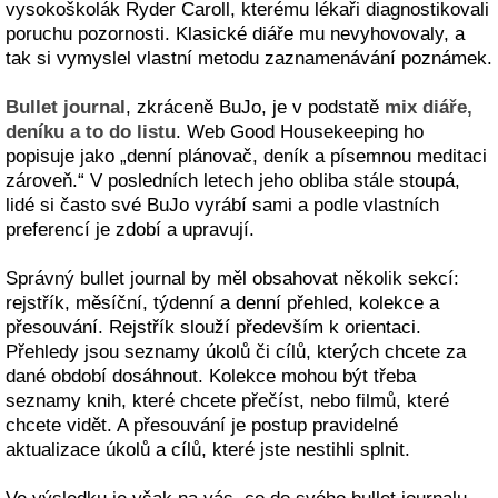
vysokoškolák Ryder Caroll, kterému lékaři diagnostikovali
poruchu pozornosti. Klasické diáře mu nevyhovovaly, a
tak si vymyslel vlastní metodu zaznamenávání poznámek.
Bullet journal
, zkráceně BuJo, je v podstatě
mix diáře,
deníku a to do listu
. Web Good Housekeeping ho
popisuje jako „denní plánovač, deník a písemnou meditaci
zároveň.“ V posledních letech jeho obliba stále stoupá,
lidé si často své BuJo vyrábí sami a podle vlastních
preferencí je zdobí a upravují.
Správný bullet journal by měl obsahovat několik sekcí:
rejstřík, měsíční, týdenní a denní přehled, kolekce a
přesouvání. Rejstřík slouží především k orientaci.
Přehledy jsou seznamy úkolů či cílů, kterých chcete za
dané období dosáhnout. Kolekce mohou být třeba
seznamy knih, které chcete přečíst, nebo filmů, které
chcete vidět. A přesouvání je postup pravidelné
aktualizace úkolů a cílů, které jste nestihli splnit.