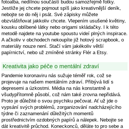
fotoalba, nedílnou součástí budou samozřejmě fotky.
Jestliže jej chcete pojmout spíš jako kreativnější deník,
nebojte se do něj i psát. Své zápisky můžete
obzvláštňovat jakkoliv chcete. Vlepením usušené květiny,
kousku oblíbené látky nebo origami skládačky. I k této
metodě najdete na youtube spoustu videí plných inspirace.
A ačkoliv v obchodech nekoupíte již hotový scrapbook, o
materiály nouze není. Stačí vám jakékoliv větší
papírnictví, nebo už zmíněné stránky Flér a Etsy.
Kreativita jako péče o mentální zdraví
Pandemie koronaviru nás sužuje téměř rok, což se
projevuje na našem mentálním zdraví. Přibývá lidí s
depresemi a úzkostmi. Média na nás konstantně a
všudypřítomně působí, což nám také zrovna nepřidává.
Proto je důležité o svou psychiku pečovat. Ať už jde o
vypsání svých problémů, zorganizování nadcházejícího
týdne či zaznamenání důležitých momentů
prostřednictvím ozdobných papírů a nálepek. Nebojte se
dát kreativitě průchod. Koneckonců, děláte to pro sebe a