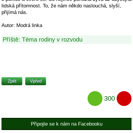
lidská přítomnost. To, že nám někdo naslouchá, slyší,
přijímá nás.
Autor: Modrá linka
Příště: Téma rodiny v rozvodu
Zpět
Vpřed
300
Připojte se k nám na Facebooku