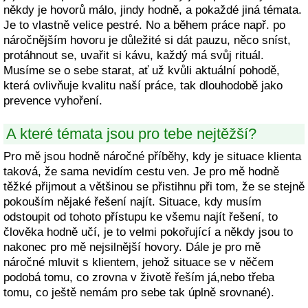
někdy je hovorů málo, jindy hodně, a pokaždé jiná témata.
Je to vlastně velice pestré. No a během práce např. po
náročnějším hovoru je důležité si dát pauzu, něco sníst,
protáhnout se, uvařit si kávu, každý má svůj rituál.
Musíme se o sebe starat, ať už kvůli aktuální pohodě,
která ovlivňuje kvalitu naší práce, tak dlouhodobě jako
prevence vyhoření.
A které témata jsou pro tebe nejtěžší?
Pro mě jsou hodně náročné příběhy, kdy je situace klienta
taková, že sama nevidím cestu ven. Je pro mě hodně
těžké přijmout a většinou se přistihnu při tom, že se stejně
pokouším nějaké řešení najít. Situace, kdy musím
odstoupit od tohoto přístupu ke všemu najít řešení, to
člověka hodně učí, je to velmi pokořující a někdy jsou to
nakonec pro mě nejsilnější hovory. Dále je pro mě
náročné mluvit s klientem, jehož situace se v něčem
podobá tomu, co zrovna v životě řeším já,nebo třeba
tomu, co ještě nemám pro sebe tak úplně srovnané).