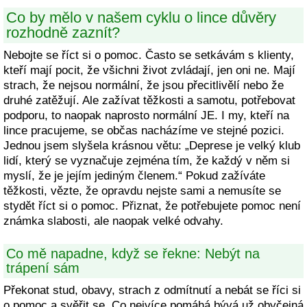
Co by mělo v našem cyklu o lince důvěry
rozhodně zaznít?
Nebojte se říct si o pomoc. Často se setkávám s klienty,
kteří mají pocit, že všichni život zvládají, jen oni ne. Mají
strach, že nejsou normální, že jsou přecitlivělí nebo že
druhé zatěžují. Ale zažívat těžkosti a samotu, potřebovat
podporu, to naopak naprosto normální JE. I my, kteří na
lince pracujeme, se občas nacházíme ve stejné pozici.
Jednou jsem slyšela krásnou větu: „Deprese je velký klub
lidí, který se vyznačuje zejména tím, že každý v něm si
myslí, že je jejím jediným členem.“ Pokud zažíváte
těžkosti, vězte, že opravdu nejste sami a nemusíte se
stydět říct si o pomoc. Přiznat, že potřebujete pomoc není
známka slabosti, ale naopak velké odvahy.
Co mě napadne, když se řekne: Nebýt na
trápení sám
Překonat stud, obavy, strach z odmítnutí a nebát se říci si
o pomoc a svěřit se. Co nejvíce pomáhá bývá už obyčejná