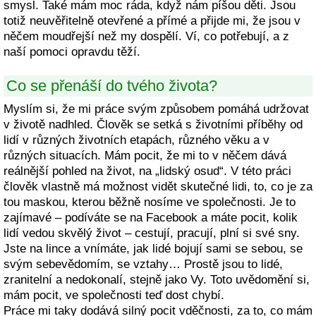
smysl. Také mám moc ráda, když nám píšou děti. Jsou
totiž neuvěřitelně otevřené a přímé a přijde mi, že jsou v
něčem moudřejší než my dospělí. Ví, co potřebují, a z
naší pomoci opravdu těží.
Co se přenáší do tvého života?
Myslím si, že mi práce svým způsobem pomáhá udržovat
v životě nadhled. Člověk se setká s životními příběhy od
lidí v různých životních etapách, různého věku a v
různých situacích. Mám pocit, že mi to v něčem dává
reálnější pohled na život, na „lidský osud“. V této práci
člověk vlastně má možnost vidět skutečné lidi, to, co je za
tou maskou, kterou běžně nosíme ve společnosti. Je to
zajímavé – podíváte se na Facebook a máte pocit, kolik
lidí vedou skvělý život – cestují, pracují, plní si své sny.
Jste na lince a vnímáte, jak lidé bojují sami se sebou, se
svým sebevědomím, se vztahy… Prostě jsou to lidé,
zranitelní a nedokonalí, stejně jako Vy. Toto uvědomění si,
mám pocit, ve společnosti teď dost chybí.
Práce mi taky dodává silný pocit vděčnosti, za to, co mám