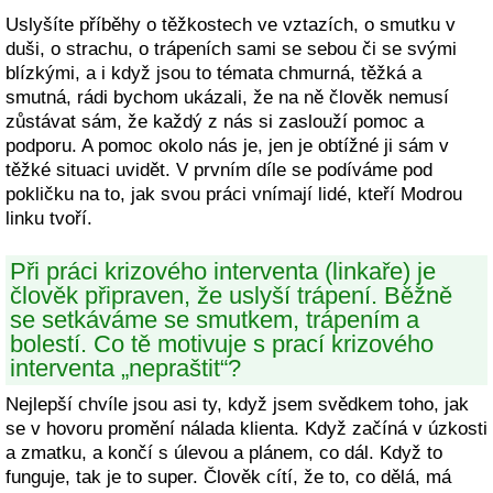
Uslyšíte příběhy o těžkostech ve vztazích, o smutku v
duši, o strachu, o trápeních sami se sebou či se svými
blízkými, a i když jsou to témata chmurná, těžká a
smutná, rádi bychom ukázali, že na ně člověk nemusí
zůstávat sám, že každý z nás si zaslouží pomoc a
podporu. A pomoc okolo nás je, jen je obtížné ji sám v
těžké situaci uvidět. V prvním díle se podíváme pod
pokličku na to, jak svou práci vnímají lidé, kteří Modrou
linku tvoří.
Při práci krizového interventa (linkaře) je
člověk připraven, že uslyší trápení. Běžně
se setkáváme se smutkem, trápením a
bolestí. Co tě motivuje s prací krizového
interventa „nepraštit“?
Nejlepší chvíle jsou asi ty, když jsem svědkem toho, jak
se v hovoru promění nálada klienta. Když začíná v úzkosti
a zmatku, a končí s úlevou a plánem, co dál. Když to
funguje, tak je to super. Člověk cítí, že to, co dělá, má