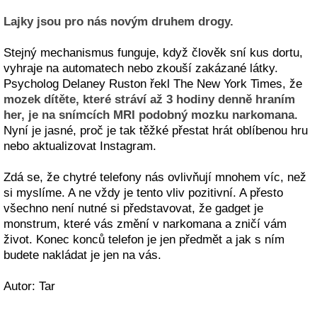
Lajky jsou pro nás novým druhem drogy.
Stejný mechanismus funguje, když člověk sní kus dortu,
vyhraje na automatech nebo zkouší zakázané látky.
Psycholog Delaney Ruston řekl The New York Times, že
mozek dítěte, které stráví až 3 hodiny denně hraním
her, je na snímcích MRI podobný mozku narkomana
.
Nyní je jasné, proč je tak těžké přestat hrát oblíbenou hru
nebo aktualizovat Instagram.
Zdá se, že chytré telefony nás ovlivňují mnohem víc, než
si myslíme. A ne vždy je tento vliv pozitivní. A přesto
všechno není nutné si představovat, že gadget je
monstrum, které vás změní v narkomana a zničí vám
život. Konec konců telefon je jen předmět a jak s ním
budete nakládat je jen na vás.
Autor: Tar