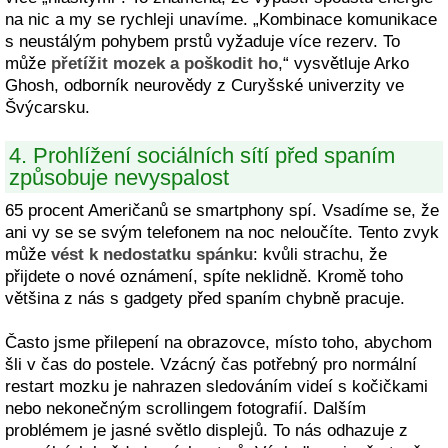
na nic a my se rychleji unavíme. „Kombinace komunikace
s neustálým pohybem prstů vyžaduje více rezerv. To
může
přetížit mozek a poškodit ho
,“ vysvětluje Arko
Ghosh, odborník neurovědy z Curyšské univerzity ve
Švýcarsku.
4. Prohlížení sociálních sítí před spaním
způsobuje nevyspalost
65 procent Američanů se smartphony spí. Vsadíme se, že
ani vy se se svým telefonem na noc neloučíte. Tento zvyk
může
vést k nedostatku spánku
: kvůli strachu, že
přijdete o nové oznámení, spíte neklidně. Kromě toho
většina z nás s gadgety před spaním chybně pracuje.
Často jsme přilepení na obrazovce, místo toho, abychom
šli v čas do postele. Vzácný čas potřebný pro normální
restart mozku je nahrazen sledováním videí s kočičkami
nebo nekonečným scrollingem fotografií. Dalším
problémem je jasné světlo displejů. To nás odhazuje z