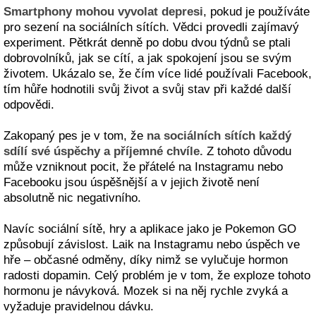
Smartphony mohou vyvolat depresi
, pokud je používáte
pro sezení na sociálních sítích. Vědci provedli zajímavý
experiment. Pětkrát denně po dobu dvou týdnů se ptali
dobrovolníků, jak se cítí, a jak spokojení jsou se svým
životem. Ukázalo se, že čím více lidé používali Facebook,
tím hůře hodnotili svůj život a svůj stav při každé další
odpovědi.
Zakopaný pes je v tom, že
na sociálních sítích každý
sdílí své úspěchy a příjemné chvíle.
Z tohoto důvodu
může vzniknout pocit, že přátelé na Instagramu nebo
Facebooku jsou úspěšnější a v jejich životě není
absolutně nic negativního.
Navíc sociální sítě, hry a aplikace jako je Pokemon GO
způsobují závislost. Laik na Instagramu nebo úspěch ve
hře – občasné odměny, díky nimž se vylučuje hormon
radosti dopamin. Celý problém je v tom, že exploze tohoto
hormonu je návyková. Mozek si na něj rychle zvyká a
vyžaduje pravidelnou dávku.