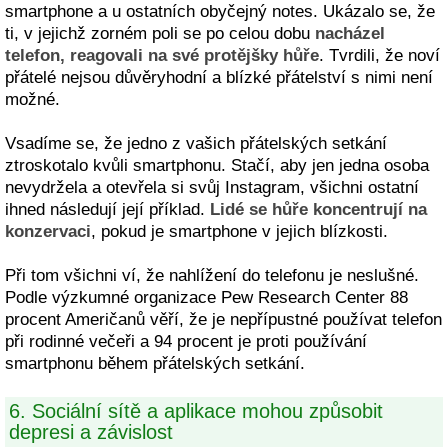
smartphone a u ostatních obyčejný notes. Ukázalo se, že
ti, v jejichž zorném poli se po celou dobu
nacházel
telefon, reagovali na své protějšky hůře
. Tvrdili, že noví
přátelé nejsou důvěryhodní a blízké přátelství s nimi není
možné.
Vsadíme se, že jedno z vašich přátelských setkání
ztroskotalo kvůli smartphonu. Stačí, aby jen jedna osoba
nevydržela a otevřela si svůj Instagram, všichni ostatní
ihned následují její příklad.
Lidé se hůře koncentrují na
konzervaci
, pokud je smartphone v jejich blízkosti.
Při tom všichni ví, že nahlížení do telefonu je neslušné.
Podle výzkumné organizace Pew Research Center 88
procent Američanů věří, že je nepřípustné používat telefon
při rodinné večeři a 94 procent je proti používání
smartphonu během přátelských setkání.
6. Sociální sítě a aplikace mohou způsobit
depresi a závislost