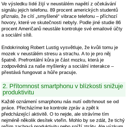
Ve výsledku
lidé žijí v neustálém napětí
z očekávání
signálu jejich telefonu. 89 procent amerických studentů
přiznalo, že cítí „smyšlené“ vibrace telefonu – příchozí
hovory, které ve skutečnosti nebyly. Podle jiné studie 86
procent Američanů neustále kontroluje své emailové účty
a sociální sítě.
Endokrinolog Robert Lustig vysvětluje, že kvůli tomu je
mozek v neustálém stresu a strachu. A to je pro něj
špatně. Prefrontální kůra je část mozku, která je
zodpovědná za naše myšlenky a sociální interakce –
přestává fungovat a hůře pracuje.
2. Přítomnost smartphonu v blízkosti snižuje
produktivitu
Každé oznámení smarphonu
nás nutí odtrhnout se od
práce
. Přecházíme ke kontrole zpráv a zpět k
předcházející aktivitě. O to nejde, ale strávíme tím
nejméně několik desítek vteřin. Mohlo by se zdát, že tichý
režim zachová produktivitu nebo sníží ztráty. Ale výzkum