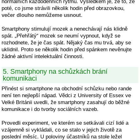
normálních každodenních rytmů. Výsledkem je, že to, že
poté, co jsme strávili několik hodin před obrazovkou,
večer dlouho nemůžeme usnout
.
Smartphony stimulují mozek a nenechávají nás klidně
spát. „Přehřátý“ mozek se neumí vypnout, když se
rozhodnete, že je čas spát. Nějaký čas mu trvá, aby se
uklidnil. Proto se několik hodin před spánkem nevěnujte
žádné aktivní intelektuální činnosti.
5. Smartphony na schůzkách brání
komunikaci
Přinést si smartphone na obchodní schůzku nebo rande
není ten nejlepší nápad. Vědci z University of Essex ve
Velké Británii uvedli, že smartphony zasahují do běžné
komunikace i do tvorby sociálních vazeb.
Provedli experiment, ve kterém se setkávali cizí lidé a
vzájemně si vykládali, co se stalo v jejich životě za
poslední měsíc. U poloviny účastníků na stole ležel