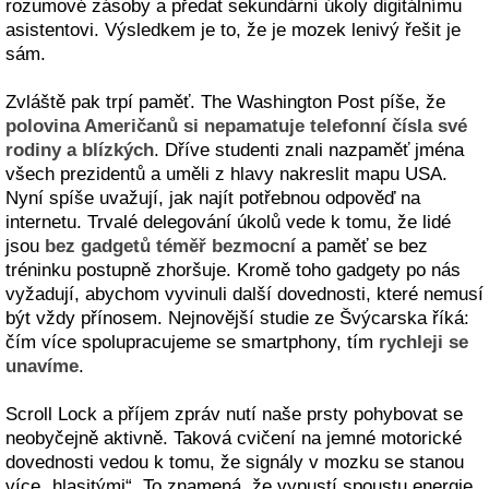
rozumové zásoby a předat sekundární úkoly digitálnímu
asistentovi. Výsledkem je to, že je mozek lenivý řešit je
sám.
Zvláště pak trpí paměť. The Washington Post píše, že
polovina Američanů si nepamatuje telefonní čísla své
rodiny a blízkých
. Dříve studenti znali nazpaměť jména
všech prezidentů a uměli z hlavy nakreslit mapu USA.
Nyní spíše uvažují, jak najít potřebnou odpověď na
internetu. Trvalé delegování úkolů vede k tomu, že lidé
jsou
bez gadgetů téměř bezmocní
a paměť se bez
tréninku postupně zhoršuje. Kromě toho gadgety po nás
vyžadují, abychom vyvinuli další dovednosti, které nemusí
být vždy přínosem. Nejnovější studie ze Švýcarska říká:
čím více spolupracujeme se smartphony, tím
rychleji se
unavíme
.
Scroll Lock a příjem zpráv nutí naše prsty pohybovat se
neobyčejně aktivně. Taková cvičení na jemné motorické
dovednosti vedou k tomu, že signály v mozku se stanou
více „hlasitými“. To znamená, že vypustí spoustu energie