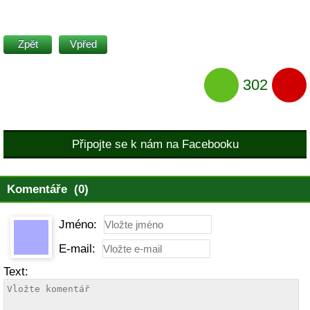
Zpět
Vpřed
302
Připojte se k nám na Facebooku
Komentáře (0)
Jméno:
E-mail:
Text: