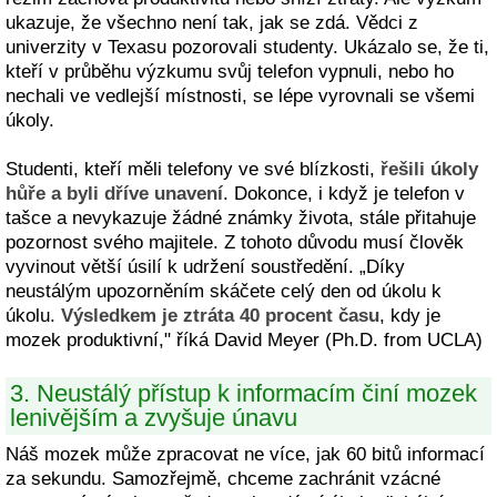
ukazuje, že všechno není tak, jak se zdá. Vědci z
univerzity v Texasu pozorovali studenty. Ukázalo se, že ti,
kteří v průběhu výzkumu svůj telefon vypnuli, nebo ho
nechali ve vedlejší místnosti, se lépe vyrovnali se všemi
úkoly.
Studenti, kteří měli telefony ve své blízkosti,
řešili úkoly
hůře a byli dříve unavení
. Dokonce, i když je telefon v
tašce a nevykazuje žádné známky života, stále přitahuje
pozornost svého majitele. Z tohoto důvodu musí člověk
vyvinout větší úsilí k udržení soustředění. „Díky
neustálým upozorněním skáčete celý den od úkolu k
úkolu.
Výsledkem je ztráta 40 procent času
, kdy je
mozek produktivní," říká David Meyer (Ph.D. from UCLA)
3. Neustálý přístup k informacím činí mozek
lenivějším a zvyšuje únavu
Náš mozek může zpracovat ne více, jak 60 bitů informací
za sekundu. Samozřejmě, chceme zachránit vzácné