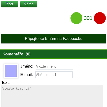
Zpět
Vpřed
301
Připojte se k nám na Facebooku
Komentáře (0)
Jméno:
E-mail:
Text: