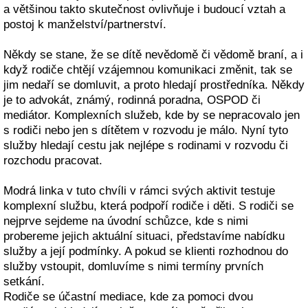
a většinou takto skutečnost ovlivňuje i budoucí vztah a
postoj k manželství/partnerství.
Někdy se stane, že se dítě nevědomě či vědomě braní, a i
když rodiče chtějí vzájemnou komunikaci změnit, tak se
jim nedaří se domluvit, a proto hledají prostředníka. Někdy
je to advokát, známý, rodinná poradna, OSPOD či
mediátor. Komplexních služeb, kde by se nepracovalo jen
s rodiči nebo jen s dítětem v rozvodu je málo. Nyní tyto
služby hledají cestu jak nejlépe s rodinami v rozvodu či
rozchodu pracovat.
Modrá linka v tuto chvíli v rámci svých aktivit testuje
komplexní službu, která podpoří rodiče i děti. S rodiči se
nejprve sejdeme na úvodní schůzce, kde s nimi
probereme jejich aktuální situaci, představíme nabídku
služby a její podmínky. A pokud se klienti rozhodnou do
služby vstoupit, domluvíme s nimi termíny prvních
setkání.
Rodiče se účastní mediace, kde za pomoci dvou