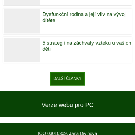
Dysfunkční rodina a její vliv na vývoj
dítěte
5 strategií na záchvaty vzteku u vašich
dětí
DALŠÍ ČLÁNKY
Verze webu pro PC
IČO 03010309, Jana Divinová