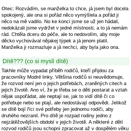
Otec:
Rozvádím, se manželka to chce, já jsem byl docela
spokojený, ale ona si pořád něco vymýšlela a pořád ji
něco na mě vadilo. No ke konci jsme se už jen hádali,
nedokázali jsme vydržet v jedné místnosti, a to já nemám
rád. Chtěla dceru do péče, ale to nedovolím, aby moje
děcko vychovával nějakej týpek a já jenom platil.
Manželka ji rozmazluje a já nechci, aby byla jako ona.
Dítě??? (co si myslí dítě)
Takhle může vypadat příběh rodičů, kteří přijdou za
pracovníky Modré linky. Většina rodičů si neuvědomuje,
že rozvod není jen o jejich potřebách, zraněných citech a
jejich životě. Ano ví, že je třeba se o děti postarat a vztah
nějak uspořádat, ale neptají se, jak to vidí dítě či co
potřebuje nebo se ptají, ale nedostávají odpovědi. Jelikož
se dítě bojí říci své potřeby jen jednomu rodiči, aby
druhého nezranil. Pro dítě je rozpad rodiny jedno z
nejzátěžovějších období v jejich životě. A některé z dětí
rozvod rodičů jsou schopni zpracovat až v dospělém věku