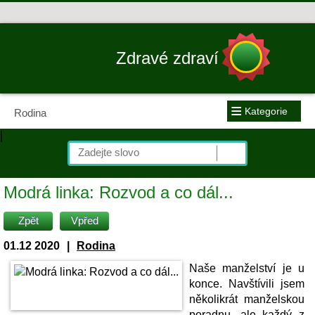
Zdravé zdraví
≡
Kategorie
Rodina
|
Modrá linka: Rozvod a co dál...
Zpět
Vpřed
01.12 2020
|
Rodina
Naše manželství je u
konce. Navštívili jsem
několikrát manželskou
poradnu, ale každý z