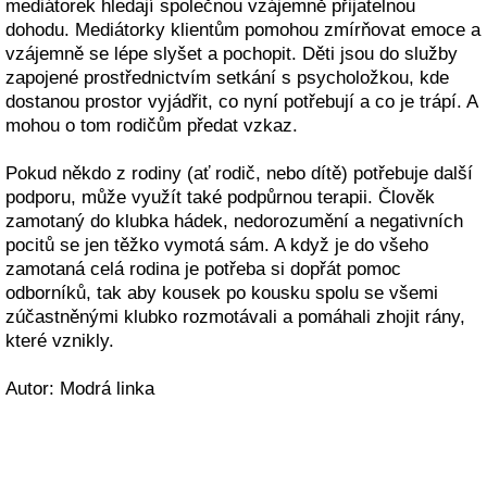
mediátorek hledají společnou vzájemně přijatelnou
dohodu. Mediátorky klientům pomohou zmírňovat emoce a
vzájemně se lépe slyšet a pochopit. Děti jsou do služby
zapojené prostřednictvím setkání s psycholožkou, kde
dostanou prostor vyjádřit, co nyní potřebují a co je trápí. A
mohou o tom rodičům předat vzkaz.
Pokud někdo z rodiny (ať rodič, nebo dítě) potřebuje další
podporu, může využít také podpůrnou terapii. Člověk
zamotaný do klubka hádek, nedorozumění a negativních
pocitů se jen těžko vymotá sám. A když je do všeho
zamotaná celá rodina je potřeba si dopřát pomoc
odborníků, tak aby kousek po kousku spolu se všemi
zúčastněnými klubko rozmotávali a pomáhali zhojit rány,
které vznikly.
Autor: Modrá linka