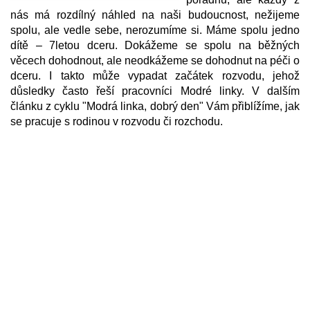
nás má rozdílný náhled na naši budoucnost, nežijeme
spolu, ale vedle sebe, nerozumíme si. Máme spolu jedno
dítě – 7letou dceru. Dokážeme se spolu na běžných
věcech dohodnout, ale neodkážeme se dohodnut na péči o
dceru. I takto může vypadat začátek rozvodu, jehož
důsledky často řeší pracovníci Modré linky. V dalším
článku z cyklu "Modrá linka, dobrý den" Vám přiblížíme, jak
se pracuje s rodinou v rozvodu či rozchodu.