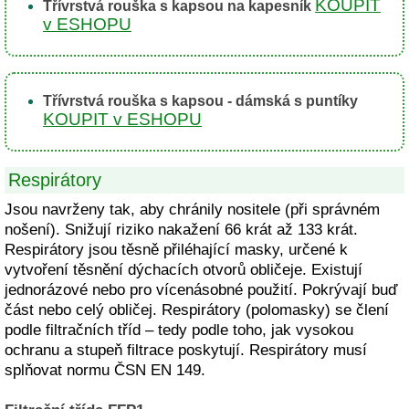
KOUPIT
Třívrstvá rouška s kapsou na kapesník
v ESHOPU
Třívrstvá rouška s kapsou - dámská s puntíky
KOUPIT v ESHOPU
Respirátory
Jsou navrženy tak, aby chránily nositele (při správném
nošení). Snižují riziko nakažení 66 krát až 133 krát.
Respirátory jsou těsně přiléhající masky, určené k
vytvoření těsnění dýchacích otvorů obličeje. Existují
jednorázové nebo pro vícenásobné použití. Pokrývají buď
část nebo celý obličej. Respirátory (polomasky) se člení
podle filtračních tříd – tedy podle toho, jak vysokou
ochranu a stupeň filtrace poskytují. Respirátory musí
splňovat normu ČSN EN 149.