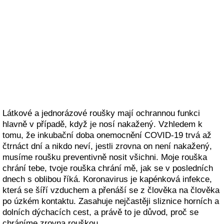
Látkové a jednorázové roušky mají ochrannou funkci
hlavně v případě, když je nosí nakažený. Vzhledem k
tomu, že inkubační doba onemocnění COVID-19 trvá až
čtrnáct dní a nikdo neví, jestli zrovna on není nakažený,
musíme roušku preventivně nosit všichni. Moje rouška
chrání tebe, tvoje rouška chrání mě, jak se v posledních
dnech s oblibou říká. Koronavirus je kapénková infekce,
která se šíří vzduchem a přenáší se z člověka na člověka
po úzkém kontaktu. Zasahuje nejčastěji sliznice horních a
dolních dýchacích cest, a právě to je důvod, proč se
chráníme zrovna rouškou.