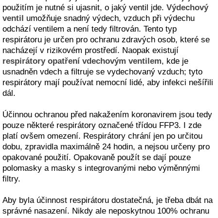
použitím je nutné si ujasnit, o jaký ventil jde.
Výdechový
ventil
umožňuje snadný výdech, vzduch při výdechu
odchází ventilem a není tedy filtrován. Tento typ
respirátoru je určen pro ochranu zdravých osob, které se
nacházejí v rizikovém prostředí. Naopak existují
respirátory opatření vdechovým ventilem
, kde je
usnadněn vdech a filtruje se vydechovaný vzduch; tyto
respirátory mají používat nemocní lidé, aby infekci nešířili
dál.
Účinnou ochranou před nakažením koronavirem jsou tedy
pouze některé respirátory označené třídou FFP3. I zde
platí ovšem omezení. Respirátory chrání jen po určitou
dobu, zpravidla maximálně 24 hodin, a nejsou určeny pro
opakované použití. Opakovaně použít se dají pouze
polomasky a masky s integrovanými nebo výměnnými
filtry.
Aby byla účinnost respirátoru dostatečná, je třeba dbát na
správné nasazení. Nikdy ale neposkytnou 100% ochranu