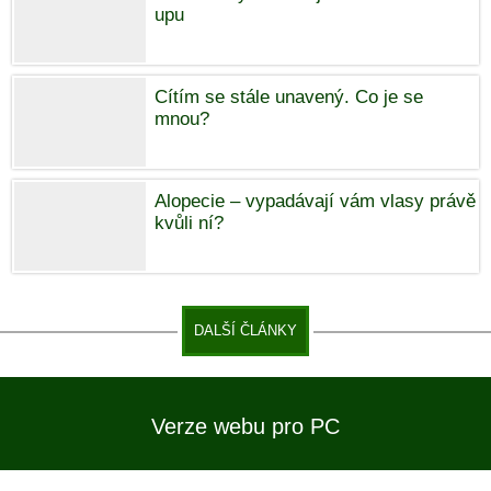
upu
Cítím se stále unavený. Co je se
mnou?
Alopecie – vypadávají vám vlasy právě
kvůli ní?
DALŠÍ ČLÁNKY
Verze webu pro PC