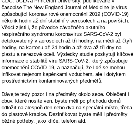
CDC, UCLA a Princeton University, publikované v
časopise The New England Journal of Medicine je virus
způsobující koronavirové onemocnění 2019 (COVID-19)
několik hodin až dní stabilní v aerosolech a na površích.
Vědci zjistili, že původce závažného akutního
respiračního syndromu koronavirus SARS-CoV-2 byl
detekovatelný v aerosolech až tři hodiny, na mědi až čtyři
hodiny, na kartonu až 24 hodin a až dva až tři dny na
plastu a nerezové oceli. Výsledky studie poskytují klíčové
informace o stabilitě viru SARS-CoV-2, který způsobuje
onemocnění COVID-19, a naznačují, že lidé se mohou
infikovat nejenom kapénkami vzduchem, ale i dotykem
prostřednictvím kontaminovaných předmětů.
Dávejte tedy pozor i na předměty okolo sebe. Oblečení i
obuv, které nosíte ven, byste měli po příchodu domů
odložit na alespoň den nebo dva na speciální místo, třeba
do plastové krabice. Dezinfikovat byste měli i předměty
běžné potřeby, jako klíče, telefon atd.