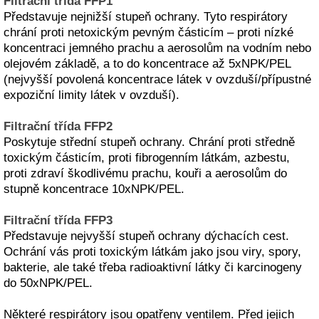
Filtrační třída FFP1
Představuje nejnižší stupeň ochrany. Tyto respirátory
chrání proti netoxickým pevným částicím – proti nízké
koncentraci jemného prachu a aerosolům na vodním nebo
olejovém základě, a to do koncentrace až 5xNPK/PEL
(nejvyšší povolená koncentrace látek v ovzduší/přípustné
expoziční limity látek v ovzduší).
Filtrační třída FFP2
Poskytuje střední stupeň ochrany. Chrání proti středně
toxickým částicím, proti fibrogenním látkám, azbestu,
proti zdraví škodlivému prachu, kouři a aerosolům do
stupně koncentrace 10xNPK/PEL.
Filtrační třída FFP3
Představuje nejvyšší stupeň ochrany dýchacích cest.
Ochrání vás proti toxickým látkám jako jsou viry, spory,
bakterie, ale také třeba radioaktivní látky či karcinogeny
do 50xNPK/PEL.
Některé respirátory jsou opatřeny ventilem. Před jejich