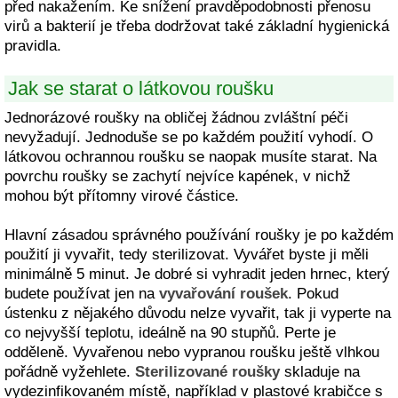
před nakažením. Ke snížení pravděpodobnosti přenosu
virů a bakterií je třeba dodržovat také základní hygienická
pravidla.
Jak se starat o látkovou roušku
Jednorázové roušky na obličej žádnou zvláštní péči
nevyžadují. Jednoduše se po každém použití vyhodí. O
látkovou ochrannou roušku se naopak musíte starat. Na
povrchu roušky se zachytí nejvíce kapének, v nichž
mohou být přítomny virové částice.
Hlavní zásadou správného používání roušky je po každém
použití ji vyvařit, tedy sterilizovat. Vyvářet byste ji měli
minimálně 5 minut. Je dobré si vyhradit jeden hrnec, který
budete používat jen na
vyvařování roušek
. Pokud
ústenku z nějakého důvodu nelze vyvařit, tak ji vyperte na
co nejvyšší teplotu, ideálně na 90 stupňů. Perte je
odděleně. Vyvařenou nebo vypranou roušku ještě vlhkou
pořádně vyžehlete.
Sterilizované roušky
skladuje na
vydezinfikovaném místě, například v plastové krabičce s