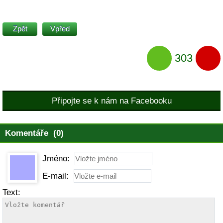
Zpět
Vpřed
303
Připojte se k nám na Facebooku
Komentáře (0)
Jméno:
E-mail:
Text: