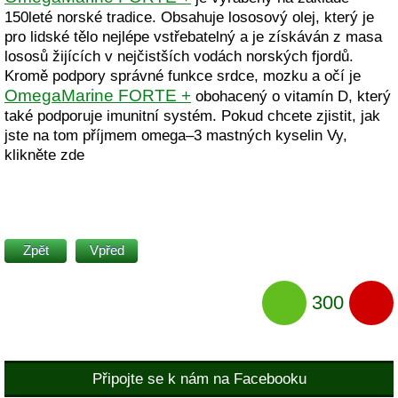
150leté norské tradice. Obsahuje lososový olej, který je
pro lidské tělo nejlépe vstřebatelný a je získáván z masa
lososů žijících v nejčistších vodách norských fjordů.
Kromě podpory správné funkce srdce, mozku a očí je
OmegaMarine FORTE +
obohacený o vitamín D, který
také podporuje imunitní systém. Pokud chcete zjistit, jak
jste na tom příjmem omega–3 mastných kyselin Vy,
klikněte zde
Zpět
Vpřed
300
Připojte se k nám na Facebooku