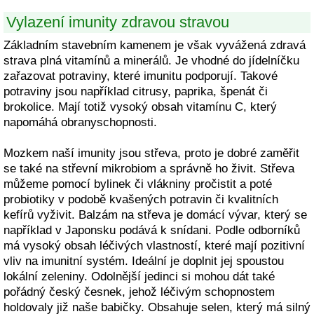
Vylazení imunity zdravou stravou
Základním stavebním kamenem je však vyvážená zdravá
strava plná vitamínů a minerálů. Je vhodné do jídelníčku
zařazovat potraviny, které imunitu podporují. Takové
potraviny jsou například citrusy, paprika, špenát či
brokolice. Mají totiž vysoký obsah vitamínu C, který
napomáhá obranyschopnosti.
Mozkem naší imunity jsou střeva, proto je dobré zaměřit
se také na střevní mikrobiom a správně ho živit. Střeva
můžeme pomocí bylinek či vlákniny pročistit a poté
probiotiky v podobě kvašených potravin či kvalitních
kefírů vyživit. Balzám na střeva je domácí vývar, který se
například v Japonsku podává k snídani. Podle odborníků
má vysoký obsah léčivých vlastností, které mají pozitivní
vliv na imunitní systém. Ideální je doplnit jej spoustou
lokální zeleniny. Odolnější jedinci si mohou dát také
pořádný český česnek, jehož léčivým schopnostem
holdovaly již naše babičky. Obsahuje selen, který má silný