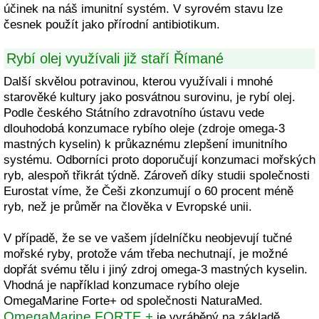
účinek na náš imunitní systém. V syrovém stavu lze
česnek použít jako přírodní antibiotikum.
Rybí olej využívali již staří Římané
Další skvělou potravinou, kterou využívali i mnohé
starověké kultury jako posvátnou surovinu, je rybí olej.
Podle českého Státního zdravotního ústavu vede
dlouhodobá konzumace rybího oleje (zdroje omega-3
mastných kyselin) k průkaznému zlepšení imunitního
systému. Odborníci proto doporučují konzumaci mořských
ryb, alespoň třikrát týdně. Zároveň díky studii společnosti
Eurostat víme, že Češi zkonzumují o 60 procent méně
ryb, než je průměr na člověka v Evropské unii.
V případě, že se ve vašem jídelníčku neobjevují tučné
mořské ryby, protože vám třeba nechutnají, je možné
dopřát svému tělu i jiný zdroj omega-3 mastných kyselin.
Vhodná je například konzumace rybího oleje
OmegaMarine Forte+ od společnosti NaturaMed.
OmegaMarine FORTE +
je vyráběný na základě