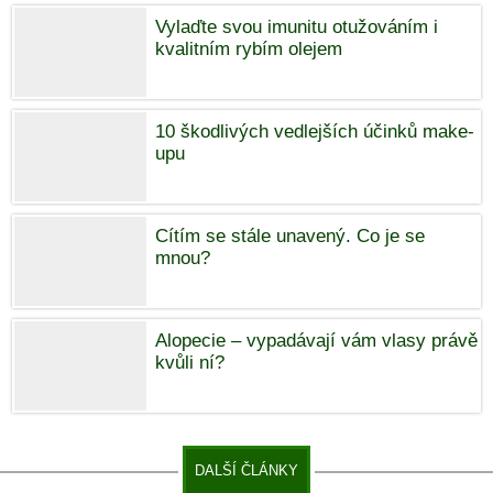
Vylaďte svou imunitu otužováním i
kvalitním rybím olejem
10 škodlivých vedlejších účinků make-
upu
Cítím se stále unavený. Co je se
mnou?
Alopecie – vypadávají vám vlasy právě
kvůli ní?
DALŠÍ ČLÁNKY