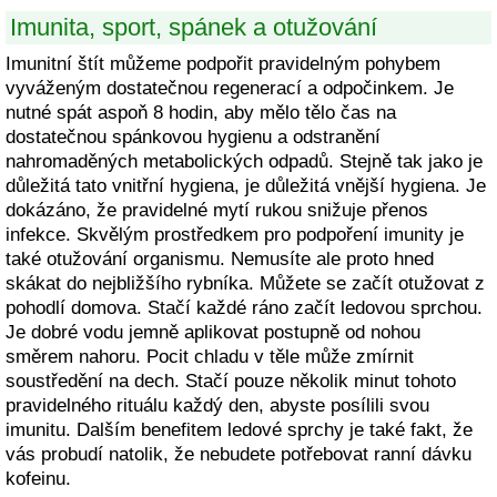
Imunita, sport, spánek a otužování
Imunitní štít můžeme podpořit pravidelným pohybem
vyváženým dostatečnou regenerací a odpočinkem. Je
nutné spát aspoň 8 hodin, aby mělo tělo čas na
dostatečnou spánkovou hygienu a odstranění
nahromaděných metabolických odpadů. Stejně tak jako je
důležitá tato vnitřní hygiena, je důležitá vnější hygiena. Je
dokázáno, že pravidelné mytí rukou snižuje přenos
infekce. Skvělým prostředkem pro podpoření imunity je
také otužování organismu. Nemusíte ale proto hned
skákat do nejbližšího rybníka. Můžete se začít otužovat z
pohodlí domova. Stačí každé ráno začít ledovou sprchou.
Je dobré vodu jemně aplikovat postupně od nohou
směrem nahoru. Pocit chladu v těle může zmírnit
soustředění na dech. Stačí pouze několik minut tohoto
pravidelného rituálu každý den, abyste posílili svou
imunitu. Dalším benefitem ledové sprchy je také fakt, že
vás probudí natolik, že nebudete potřebovat ranní dávku
kofeinu.