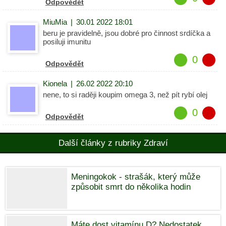
Odpovědět
MiuMia
|
30.01 2022 18:01
beru je pravidelně, jsou dobré pro činnost srdíčka a
posiluji imunitu
0
Odpovědět
Kionela
|
26.02 2022 20:10
nene, to si raději koupim omega 3, než pít rybí olej
0
Odpovědět
Další články z rubriky Zdraví
Meningokok - strašák, který může
způsobit smrt do několika hodin
Máte dost vitamínu D? Nedostatek