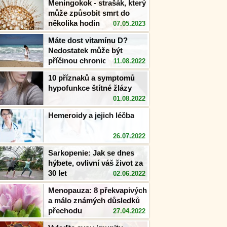
Meningokok - strašák, který
může způsobit smrt do
několika hodin
07.05.2023
Máte dost vitamínu D?
Nedostatek může být
příčinou chronického
11.08.2022
zánětu!
10 příznaků a symptomů
hypofunkce štítné žlázy
01.08.2022
Hemeroidy a jejich léčba
26.07.2022
Sarkopenie: Jak se dnes
hýbete, ovlivní váš život za
30 let
02.06.2022
Menopauza: 8 překvapivých
a málo známých důsledků
přechodu
27.04.2022