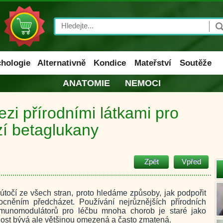
Search
hologie
Alternativně
Kondice
Mateřství
Soutěže
ANATOMIE
NEMOCI
ezi přírodními látkami pro
zí betaglukany
Zpět
Vpřed
 útočí ze všech stran, proto hledáme způsoby, jak podpořit
cněním předcházet. Používání nejrůznějších přírodních
h imunomodulátorů pro léčbu mnoha chorob je staré jako
lost bývá ale většinou omezená a často zmatená.