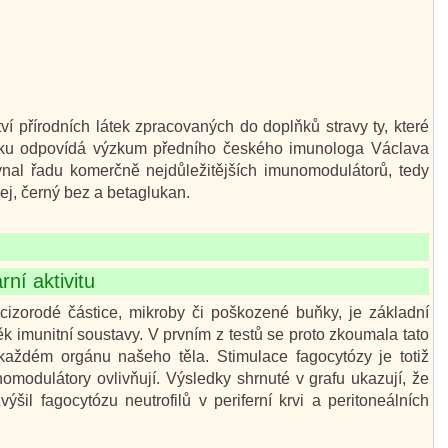
í přírodních látek zpracovaných do doplňků stravy ty, které
ku odpovídá výzkum předního českého imunologa Václava
ovnal řadu komerčně nejdůležitějších imunomodulátorů, tedy
lej, černý bez a betaglukan.
ní aktivitu
izorodé částice, mikroby či poškozené buňky, je základní
k imunitní soustavy. V prvním z testů se proto zkoumala tato
 každém orgánu našeho těla. Stimulace fagocytózy je totiž
nomodulátory ovlivňují. Výsledky shrnuté v grafu ukazují, že
šil fagocytózu neutrofilů v periferní krvi a peritoneálních