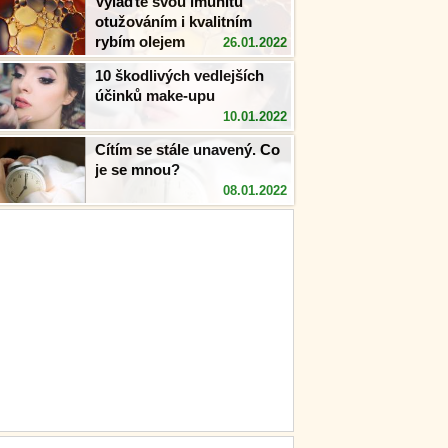
Vylaďte svou imunitu
otužováním i kvalitním
rybím olejem
26.01.2022
10 škodlivých vedlejších
účinků make-upu
10.01.2022
Cítím se stále unavený. Co
je se mnou?
08.01.2022