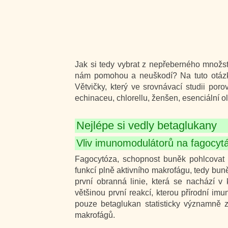
Jak si tedy vybrat z nepřeberného množstv
nám pomohou a neuškodí? Na tuto otáz
Větvičky, který ve srovnávací studii por
echinaceu, chlorellu, ženšen, esenciální o
Nejlépe si vedly betaglukany
Vliv imunomodulátorů na fagocytár
Fagocytóza, schopnost buněk pohlcovat c
funkcí plně aktivního makrofágu, tedy buně
první obranná linie, která se nachází v
většinou první reakcí, kterou přírodní imu
pouze betaglukan statisticky významně zvý
makrofágů.