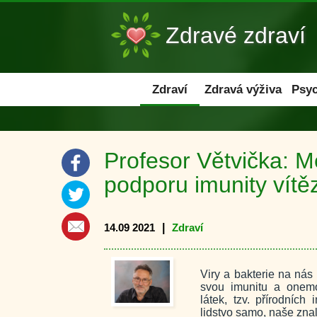
Zdravé zdraví
Zdraví
Zdraví
Zdravá výživa
Psyc
Profesor Větvička: M
podporu imunity vítě
14.09 2021
|
Zdraví
Viry a bakterie na nás
svou imunitu a onemo
látek, tzv. přírodníc
lidstvo samo, naše zna