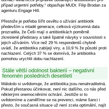
případ urgentní potřeby,“ objasňuje MUDr. Filip Brodan za
agenturu Engage Hill.
Přestože je potřeba šířit osvětu o užívání antibiotik
především u mladé generace, celková výzkumná data
prozradila, že Češi mají o antibiotikách poměrně
zkreslené představy a také špatné návyky v souvislosti s
jejich užíváním. Více než 29 % respondentů chybně
uvádí, že antibiotika zabíjejí viry, a 10,9 % že působí proti
nachlazení. Celých 37 % se domnívá, že antibiotika
pomohou urychlit dobu nachlazení.
Stále větší odolnost bakterií – negativní
fenomén posledních desetiletí
Málokdo si uvědomuje, že antibiotika jsou nenahraditelná.
Pokud přestanou účinkovat, není nic dalšího, co nás před
některými onemocněními ochrání. Jestliže si to
uvědomíme a zaměříme se na prevenci, máme šanci i
přesto, že současná situace už není zcela optimální, najít