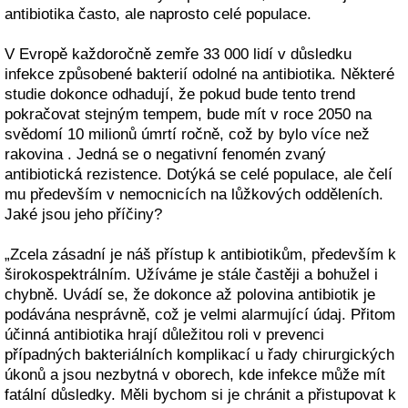
antibiotika často, ale naprosto celé populace.
V Evropě každoročně zemře 33 000 lidí v důsledku
infekce způsobené bakterií odolné na antibiotika. Některé
studie dokonce odhadují, že pokud bude tento trend
pokračovat stejným tempem, bude mít v roce 2050 na
svědomí 10 milionů úmrtí ročně, což by bylo více než
rakovina . Jedná se o negativní fenomén zvaný
antibiotická rezistence. Dotýká se celé populace, ale čelí
mu především v nemocnicích na lůžkových odděleních.
Jaké jsou jeho příčiny?
„Zcela zásadní je náš přístup k antibiotikům, především k
širokospektrálním. Užíváme je stále častěji a bohužel i
chybně. Uvádí se, že dokonce až polovina antibiotik je
podávána nesprávně, což je velmi alarmující údaj. Přitom
účinná antibiotika hrají důležitou roli v prevenci
případných bakteriálních komplikací u řady chirurgických
úkonů a jsou nezbytná v oborech, kde infekce může mít
fatální důsledky. Měli bychom si je chránit a přistupovat k