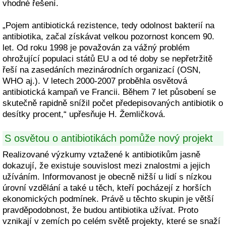
vhodné řešení.
„Pojem antibiotická rezistence, tedy odolnost bakterií na
antibiotika, začal získávat velkou pozornost koncem 90.
let. Od roku 1998 je považován za vážný problém
ohrožující populaci států EU a od té doby se nepřetržitě
řeší na zasedáních mezinárodních organizací (OSN,
WHO aj.). V letech 2000-2007 proběhla osvětová
antibiotická kampaň ve Francii. Během 7 let působení se
skutečně rapidně snížil počet předepisovaných antibiotik o
desítky procent,“ upřesňuje H. Žemličková.
S osvětou o antibiotikách pomůže nový projekt
Realizované výzkumy vztažené k antibiotikům jasně
dokazují, že existuje souvislost mezi znalostmi a jejich
užíváním. Informovanost je obecně nižší u lidí s nízkou
úrovní vzdělání a také u těch, kteří pocházejí z horších
ekonomických podmínek. Právě u těchto skupin je větší
pravděpodobnost, že budou antibiotika užívat. Proto
vznikají v zemích po celém světě projekty, které se snaží