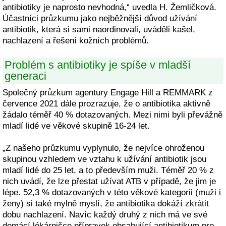
antibiotiky je naprosto nevhodná,“ uvedla H. Žemličková.
Účastníci průzkumu jako nejběžnější důvod užívání
antibiotik, která si sami naordinovali, uváděli kašel,
nachlazení a řešení kožních problémů.
Problém s antibiotiky je spíše v mladší
generaci
Společný průzkum agentury Engage Hill a REMMARK z
července 2021 dále prozrazuje, že o antibiotika aktivně
žádalo téměř 40 % dotazovaných. Mezi nimi byli převážně
mladí lidé ve věkové skupině 16-24 let.
„Z našeho průzkumu vyplynulo, že nejvíce ohroženou
skupinou vzhledem ve vztahu k užívání antibiotik jsou
mladí lidé do 25 let, a to především muži. Téměř 20 % z
nich uvádí, že lze přestat užívat ATB v případě, že jim je
lépe. 52,3 % dotazovaných v této věkové kategorii (muži i
ženy) si také mylně myslí, že antibiotika dokáží zkrátit
dobu nachlazení. Navíc každý druhý z nich má ve své
domácí lékárničce přípravek obsahující antibiotikum pro