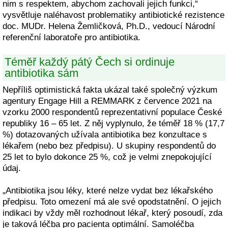
nim s respektem, abychom zachovali jejich funkci,“
vysvětluje naléhavost problematiky antibiotické rezistence
doc. MUDr. Helena Žemličková, Ph.D., vedoucí Národní
referenční laboratoře pro antibiotika.
Téměř každý pátý Čech si ordinuje
antibiotika sám
Nepříliš optimistická fakta ukázal také společný výzkum
agentury Engage Hill a REMMARK z července 2021 na
vzorku 2000 respondentů reprezentativní populace České
republiky 16 – 65 let. Z něj vyplynulo, že téměř 18 % (17,7
%) dotazovaných užívala antibiotika bez konzultace s
lékařem (nebo bez předpisu). U skupiny respondentů do
25 let to bylo dokonce 25 %, což je velmi znepokojující
údaj.
„Antibiotika jsou léky, které nelze vydat bez lékařského
předpisu. Toto omezení má ale své opodstatnění. O jejich
indikaci by vždy měl rozhodnout lékař, který posoudí, zda
je taková léčba pro pacienta optimální. Samoléčba