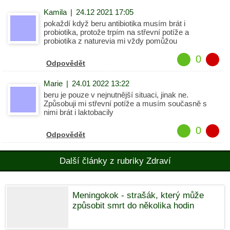
Kamila
|
24.12 2021 17:05
pokaždí když beru antibiotika musím brát i
probiotika, protože trpím na střevní potíže a
probiotika z naturevia mi vždy pomůžou
0
Odpovědět
Marie
|
24.01 2022 13:22
beru je pouze v nejnutnější situaci, jinak ne.
Způsobuji mi střevní potíže a musím současně s
nimi brát i laktobacily
0
Odpovědět
Další články z rubriky Zdraví
Meningokok - strašák, který může
způsobit smrt do několika hodin