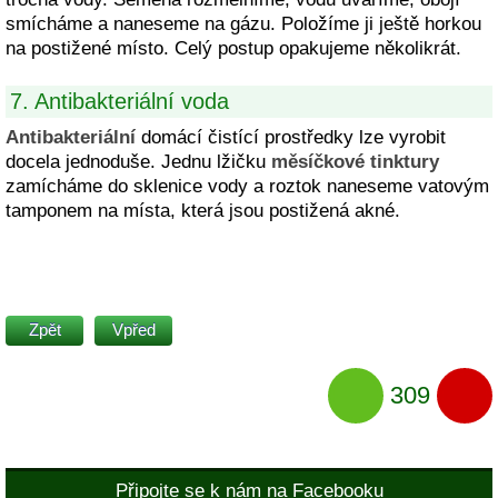
smícháme a naneseme na gázu. Položíme ji ještě horkou
na postižené místo. Celý postup opakujeme několikrát.
7. Antibakteriální voda
Antibakteriální
domácí čistící prostředky lze vyrobit
docela jednoduše. Jednu lžičku
měsíčkové tinktury
zamícháme do sklenice vody a roztok naneseme vatovým
tamponem na místa, která jsou postižená akné.
Zpět
Vpřed
309
Připojte se k nám na Facebooku