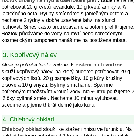
roztok určený na mytí a ošetřování pleti
. Budeme na něj
potřebovat 20 g květů levandule, 10 g květů arniky a ¾ l
jablečného octa. Byliny smícháme s jablečným octem a
necháme 2 týdny v dobře uzavřené lahvi na slunci
louhovat. Směs často protřepáváme a potom přefiltrujeme.
Roztok přidáváme do vody na mytí nebo namočeným
kosmetickým tamponem nanášíme na postižená místa.
3. Kopřivový nálev
Akné je potřeba léčit i vnitřně
. K
čištění pleti vnitřně
slouží kopřivový nálev, na který budeme potřebovat 20 g
kopřivových listů, 20 g pampelišky, 10 g kůry krušiny
olšové a 10 g anýzu.
Byliny
smícháme. Spaříme
potřebným množstvím vroucí vody. Na ¼ litru použijeme 2
lžičky bylinné směsi. Necháme 10 minut vyluhovat,
scedíme a pijeme třikrát denně jako kúru.
4. Chlebový obklad
Chlebový obklad
slouží ke stažení hnisu ve furunklu. Na
obklad budeme potřebovat 1 krajíc chleba a trochu mléka.