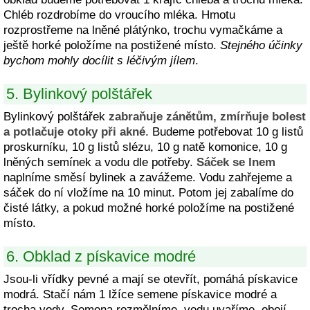
Chléb rozdrobíme do vroucího mléka. Hmotu
rozprostřeme na lněné plátýnko, trochu vymačkáme a
ještě horké položíme na postižené místo.
Stejného účinky
bychom mohly docílit s léčivým jílem
.
5. Bylinkový polštářek
Bylinkový polštářek
zabraňuje zánětům, zmírňuje bolest
a potlačuje otoky při akné
. Budeme potřebovat 10 g listů
proskurníku, 10 g listů slézu, 10 g natě komonice, 10 g
lněných semínek a vodu dle potřeby.
Sáček se lnem
naplníme směsí bylinek a zavážeme. Vodu zahřejeme a
sáček do ní vložíme na 10 minut. Potom jej zabalíme do
čisté látky, a pokud možné horké položíme na postižené
místo.
6. Obklad z pískavice modré
Jsou-li vřídky pevné a mají se otevřít, pomáhá pískavice
modrá. Stačí nám 1 lžíce semene pískavice modré a
trocha vody. Semena rozmělníme, vodu uvaříme, obojí