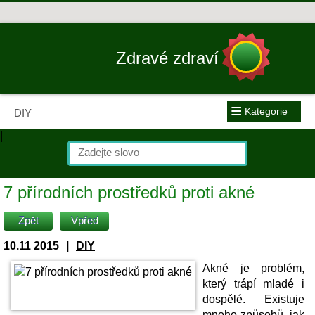
Zdravé zdraví
≡
Kategorie
DIY
|
7 přírodních prostředků proti akné
Zpět
Vpřed
10.11 2015
|
DIY
Akné je problém,
který trápí mladé i
dospělé. Existuje
mnoho způsobů, jak