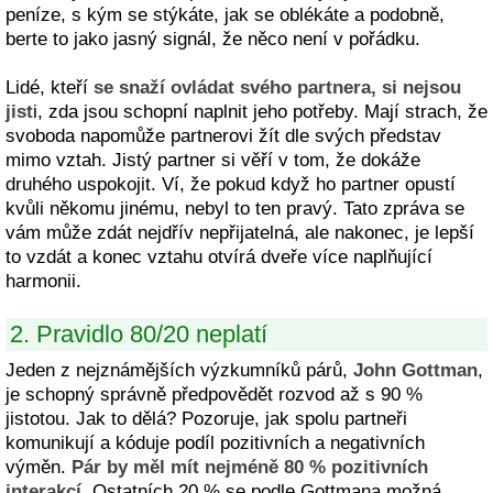
peníze, s kým se stýkáte, jak se oblékáte a podobně,
berte to jako jasný signál, že něco není v pořádku.
Lidé, kteří
se snaží ovládat svého partnera, si nejsou
jist
i, zda jsou schopní naplnit jeho potřeby. Mají strach, že
svoboda napomůže partnerovi žít dle svých představ
mimo vztah. Jistý partner si věří v tom, že dokáže
druhého uspokojit. Ví, že pokud když ho partner opustí
kvůli někomu jinému, nebyl to ten pravý. Tato zpráva se
vám může zdát nejdřív nepřijatelná, ale nakonec, je lepší
to vzdát a konec vztahu otvírá dveře více naplňující
harmonii.
2. Pravidlo 80/20 neplatí
Jeden z nejznámějších výzkumníků párů,
John Gottman
,
je schopný správně předpovědět rozvod až s 90 %
jistotou. Jak to dělá? Pozoruje, jak spolu partneři
komunikují a kóduje podíl pozitivních a negativních
výměn.
Pár by měl mít nejméně 80 % pozitivních
interakcí
. Ostatních 20 % se podle Gottmana možná