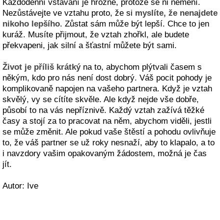
Každodenní vstávání je hrozné, protože se ni nemění.
Nezůstávejte ve vztahu proto, že si
myslíte, že nenajdete
nikoho lepšího
. Zůstat sám může být lepší. Chce to jen
kuráž. Musíte přijmout, že vztah zhořkl, ale budete
překvapeni, jak silní a šťastní můžete být sami.
Život je příliš krátký
na to, abychom plýtvali časem s
někým, kdo pro nás není dost dobrý. Váš pocit pohody je
komplikovaně napojen na vašeho partnera. Když je vztah
skvělý, vy se cítíte skvěle. Ale když nejde vše dobře,
působí to na vás nepříznivě. Každý vztah zažívá těžké
časy a stojí za to pracovat na něm, abychom viděli, jestli
se může změnit. Ale pokud vaše štěstí a pohodu ovlivňuje
to, že váš partner se už roky nesnaží, aby to klapalo, a to
i navzdory vašim opakovaným žádostem, možná je čas
jít.
Autor: Ive