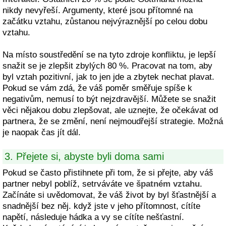
nikdy nevyřeší. Argumenty, které jsou přítomné na
začátku vztahu, zůstanou nejvýraznější po celou dobu
vztahu.
Na místo soustředění se na tyto zdroje konfliktu, je lepší
snažit se je zlepšit zbylých 80 %. Pracovat na tom, aby
byl vztah pozitivní, jak to jen jde a zbytek nechat plavat.
Pokud se vám zdá, že váš poměr směřuje spíše k
negativům, nemusí to být nejzdravější. Můžete se snažit
věci nějakou dobu zlepšovat, ale uznejte, že očekávat od
partnera, že se změní, není nejmoudřejší strategie. Možná
je naopak čas jít dál.
3. Přejete si, abyste byli doma sami
Pokud se často přistihnete při tom, že si přejte, aby váš
partner nebyl poblíž, setrváváte ve
špatném vztahu
.
Začínáte si uvědomovat, že váš život by byl šťastnější a
snadnější bez něj. když jste v jeho přítomnost, cítíte
napětí, následuje hádka a vy se cítíte nešťastní.