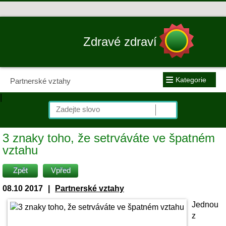
Zdravé zdraví
≡
Kategorie
Partnerské vztahy
|
3 znaky toho, že setrváváte ve špatném
vztahu
Zpět
Vpřed
08.10 2017
|
Partnerské vztahy
Jednou
z