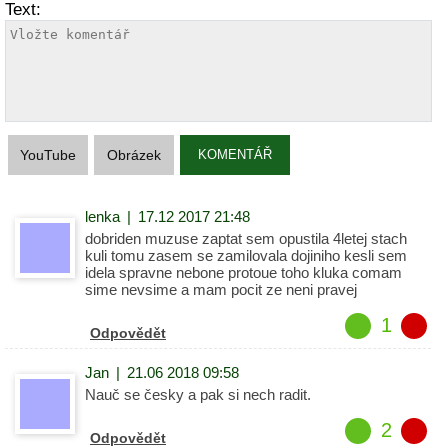
Text:
YouTube
Obrázek
KOMENTÁŘ
lenka
|
17.12 2017 21:48
dobriden muzuse zaptat sem opustila 4letej stach
kuli tomu zasem se zamilovala dojiniho kesli sem
idela spravne nebone protoue toho kluka comam
sime nevsime a mam pocit ze neni pravej
1
Odpovědět
Jan
|
21.06 2018 09:58
Nauč se česky a pak si nech radit.
2
Odpovědět