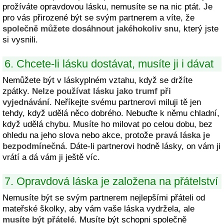
prožíváte opravdovou lásku, nemusíte se na nic ptát. Je
pro vás přirozené být se svým partnerem a víte, že
společně můžete dosáhnout jakéhokoliv snu
, který jste
si vysnili.
6. Chcete-li lásku dostávat, musíte ji i dávat
Nemůžete být v láskyplném vztahu, když se držíte
zpátky.
Nelze používat lásku jako trumf při
vyjednávání
. Neříkejte svému partnerovi miluji tě jen
tehdy, když udělá něco dobrého. Nebuďte k němu chladní,
když udělá chybu. Musíte ho milovat po celou dobu, bez
ohledu na jeho slova nebo akce, protože
pravá láska je
bezpodmínečná
. Dáte-li partnerovi hodně lásky, on vám ji
vrátí a dá vám ji ještě víc.
7. Opravdová láska je založena na přátelství
Nemusíte být se svým partnerem nejlepšími přáteli od
mateřské školky, aby vám vaše láska vydržela, ale
musíte být přátelé
. Musíte být schopni společně