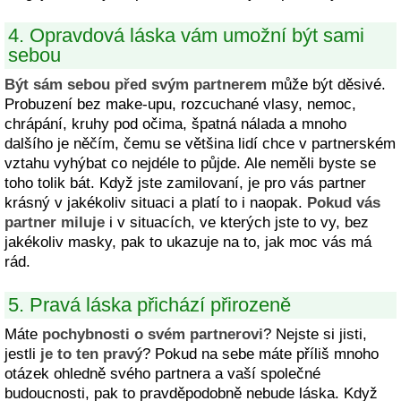
4. Opravdová láska vám umožní být sami
sebou
Být sám sebou před svým partnerem
může být děsivé.
Probuzení bez make-upu, rozcuchané vlasy, nemoc,
chrápání, kruhy pod očima, špatná nálada a mnoho
dalšího je něčím, čemu se většina lidí chce v partnerském
vztahu vyhýbat co nejdéle to půjde. Ale neměli byste se
toho tolik bát. Když jste zamilovaní, je pro vás partner
krásný v jakékoliv situaci a platí to i naopak.
Pokud vás
partner miluje
i v situacích, ve kterých jste to vy, bez
jakékoliv masky, pak to ukazuje na to, jak moc vás má
rád.
5. Pravá láska přichází přirozeně
Máte
pochybnosti o svém partnerovi
? Nejste si jisti,
jestli
je to ten pravý
? Pokud na sebe máte příliš mnoho
otázek ohledně svého partnera a vaší společné
budoucnosti, pak to pravděpodobně nebude láska. Když