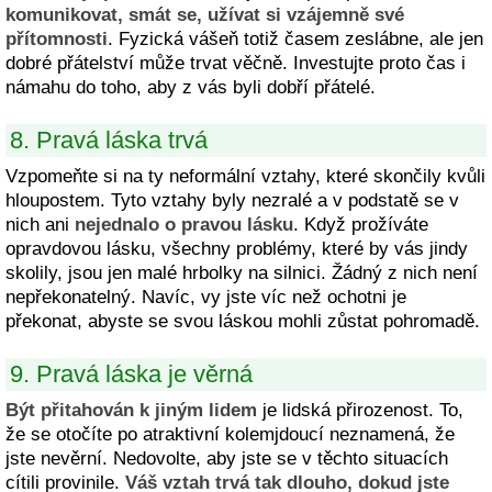
komunikovat, smát se, užívat si vzájemně své
přítomnosti
. Fyzická vášeň totiž časem zeslábne, ale jen
dobré přátelství může trvat věčně. Investujte proto čas i
námahu do toho, aby z vás byli dobří přátelé.
8. Pravá láska trvá
Vzpomeňte si na ty neformální vztahy, které skončily kvůli
hloupostem. Tyto vztahy byly nezralé a v podstatě se v
nich ani
nejednalo o pravou lásku
. Když prožíváte
opravdovou lásku, všechny problémy, které by vás jindy
skolily, jsou jen malé hrbolky na silnici. Žádný z nich není
nepřekonatelný. Navíc, vy jste víc než ochotni je
překonat, abyste se svou láskou mohli zůstat pohromadě.
9. Pravá láska je věrná
Být přitahován k jiným lidem
je lidská přirozenost. To,
že se otočíte po atraktivní kolemjdoucí neznamená, že
jste nevěrní. Nedovolte, aby jste se v těchto situacích
cítili provinile.
Váš vztah trvá tak dlouho, dokud jste