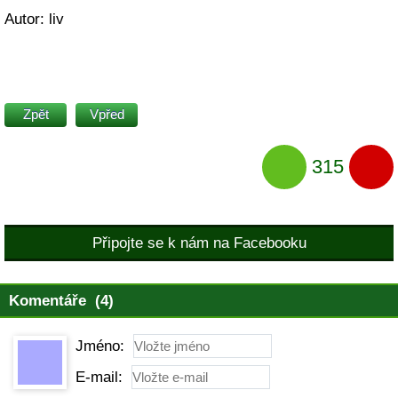
Autor: liv
Zpět
Vpřed
315
Připojte se k nám na Facebooku
Komentáře (4)
Jméno:
E-mail: