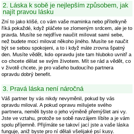
2. Láska k sobě je nejlepším způsobem, jak
najít pravou lásku
Zní to jako klišé, co vám vaše maminka nebo přítelkyně
říká pokaždé, když pláčete se zlomeným srdcem, ale je to
pravda. Musíte se nejdříve
naučit milovat sami sebe
,
než budete moci milovat někoho jiného. Musíte se naučit
být se sebou spokojeni, a to i když máte zrovna špatný
den. Musíte vědět,
kdo opravdu jste
tam hluboko uvnitř a
co chcete dělat se svým životem
. Mít se rád a vědět, co
v životě chcete, je pro vašeho budoucího partnera
opravdu dobrý benefit.
3. Pravá láska není náročná
Váš partner by vás nikdy nevyměnil, pokud by vás
opravdu miloval. A pokud
opravu milujete svého
partnera
, neměli byste o jeho výměně přemýšlet ani vy.
Jste ve vztahu, protože se sobě navzájem líbíte a je vám
spolu příjemně. Přijímáte se takoví jací jste a vaše láska
funguje, aniž byste pro ní dělali všelijaké psí kusy.