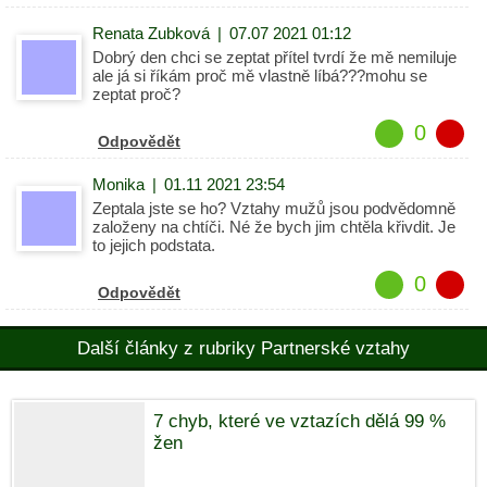
Renata Zubková
|
07.07 2021 01:12
Dobrý den chci se zeptat přítel tvrdí že mě nemiluje
ale já si říkám proč mě vlastně líbá???mohu se
zeptat proč?
0
Odpovědět
Monika
|
01.11 2021 23:54
Zeptala jste se ho? Vztahy mužů jsou podvědomně
založeny na chtíči. Né že bych jim chtěla křivdit. Je
to jejich podstata.
0
Odpovědět
Další články z rubriky Partnerské vztahy
7 chyb, které ve vztazích dělá 99 %
žen