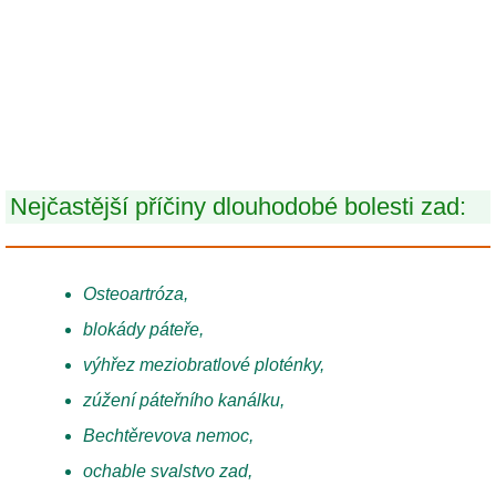
Nejčastější příčiny dlouhodobé bolesti zad:
Osteoartróza,
blokády páteře,
výhřez meziobratlové ploténky,
zúžení páteřního kanálku,
Bechtěrevova nemoc,
ochable svalstvo zad,