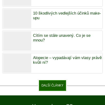
10 škodlivých vedlejších účinků make-
upu
Cítím se stále unavený. Co je se
mnou?
Alopecie – vypadávají vám vlasy právě
kvůli ní?
DALŠÍ ČLÁNKY