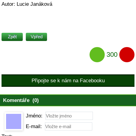
Autor: Lucie Janáková
Zpět
Vpřed
300
Připojte se k nám na Facebooku
Komentáře (0)
Jméno:
E-mail: