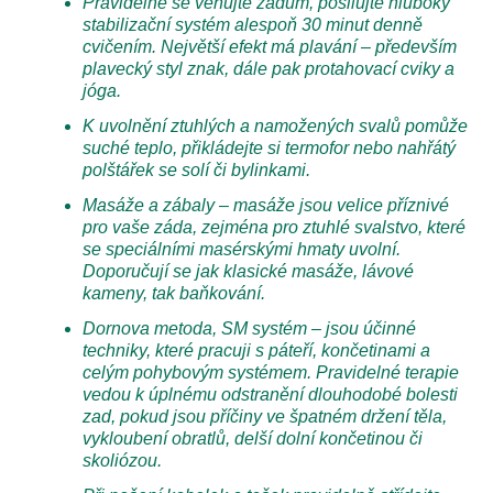
Pravidelně se věnujte zádům, posilujte hluboký
stabilizační systém alespoň 30 minut denně
cvičením. Největší efekt má plavání – především
plavecký styl znak, dále pak protahovací cviky a
jóga.
K uvolnění ztuhlých a namožených svalů pomůže
suché teplo, přikládejte si termofor nebo nahřátý
polštářek se solí či bylinkami.
Masáže a zábaly – masáže jsou velice příznivé
pro vaše záda, zejména pro ztuhlé svalstvo, které
se speciálními masérskými hmaty uvolní.
Doporučují se jak klasické masáže, lávové
kameny, tak baňkování.
Dornova metoda, SM systém – jsou účinné
techniky, které pracuji s páteří, končetinami a
celým pohybovým systémem. Pravidelné terapie
vedou k úplnému odstranění dlouhodobé bolesti
zad, pokud jsou příčiny ve špatném držení těla,
vykloubení obratlů, delší dolní končetinou či
skoliózou.