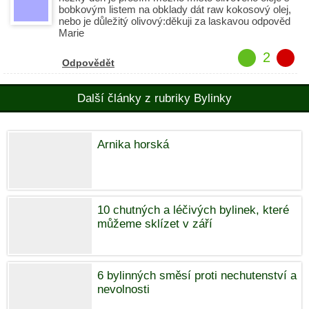
bobkovým listem na obklady dát raw kokosový olej,
nebo je důležitý olivový:děkuji za laskavou odpověd
Marie
2
Odpovědět
Další články z rubriky Bylinky
Arnika horská
10 chutných a léčivých bylinek, které
můžeme sklízet v září
6 bylinných směsí proti nechutenství a
nevolnosti