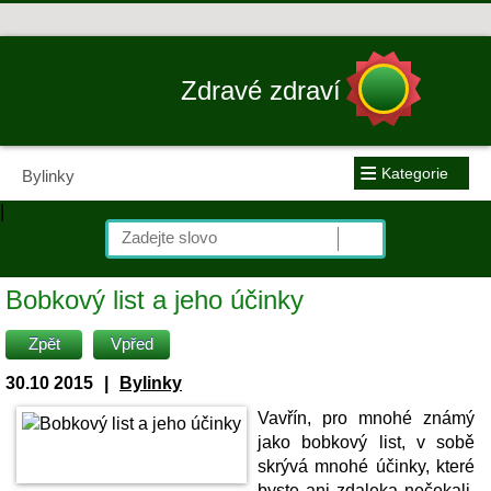
Zdravé zdraví
≡
Kategorie
Bylinky
|
Bobkový list a jeho účinky
Zpět
Vpřed
30.10 2015
|
Bylinky
Vavřín, pro mnohé známý
jako bobkový list, v sobě
skrývá mnohé účinky, které
byste ani zdaleka nečekali.