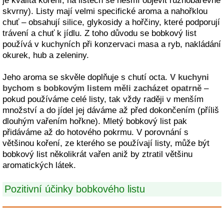
je kvalita koření, na listech se nesmí objevit různobarevné
skvrny). Listy mají velmi specifické aroma a nahořklou
chuť – obsahují silice, glykosidy a hořčiny, které podporují
trávení a chuť k jídlu. Z toho důvodu se bobkový list
používá v kuchyních při konzervaci masa a ryb, nakládání
okurek, hub a zeleniny.
Jeho aroma se skvěle doplňuje s chutí octa.
V kuchyni
bychom s bobkovým listem měli zacházet opatrně
–
pokud používáme celé listy, tak vždy raději v menším
množství a do jídel jej dáváme až před dokončením (příliš
dlouhým vařením hořkne). Mletý bobkový list pak
přidáváme až do hotového pokrmu. V porovnání s
většinou koření, ze kterého se používají listy, může být
bobkový list několikrát vařen aniž by ztratil většinu
aromatických látek.
Pozitivní účinky bobkového listu