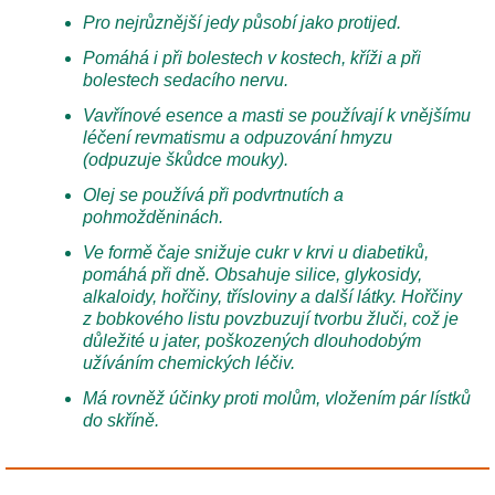
Pro nejrůznější jedy působí jako protijed.
Pomáhá i při bolestech v kostech, kříži a při
bolestech sedacího nervu.
Vavřínové esence a masti se používají k vnějšímu
léčení revmatismu a odpuzování hmyzu
(odpuzuje škůdce mouky).
Olej se používá při podvrtnutích a
pohmožděninách.
Ve formě čaje snižuje cukr v krvi u diabetiků,
pomáhá při dně. Obsahuje silice, glykosidy,
alkaloidy, hořčiny, třísloviny a další látky. Hořčiny
z bobkového listu povzbuzují tvorbu žluči, což je
důležité u jater, poškozených dlouhodobým
užíváním chemických léčiv.
Má rovněž účinky proti molům, vložením pár lístků
do skříně.