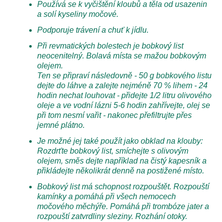
Používá se k vyčištění kloubů a těla od usazenin
a solí kyseliny močové.
Podporuje trávení a chuť k jídlu.
Při revmatických bolestech je bobkový list
neocenitelný. Bolavá místa se mažou bobkovým
olejem.
Ten se připraví následovně - 50 g bobkového listu
dejte do láhve a zalejte nejméně 70 % lihem - 24
hodin nechat louhovat - přidejte 1/2 litru olivového
oleje a ve vodní lázni 5-6 hodin zahřívejte, olej se
při tom nesmí vařit - nakonec přefiltrujte přes
jemné plátno.
Je možné jej také použít jako obklad na klouby:
Rozdrťte bobkový list, smíchejte s olivovým
olejem, směs dejte například na čistý kapesník a
přikládejte několikrát denně na postižené místo.
Bobkový list má schopnost rozpouštět. Rozpouští
kamínky a pomáhá při všech nemocech
močového měchýře. Pomáhá při trombóze jater a
rozpouští zatvrdliny sleziny. Rozhání otoky.