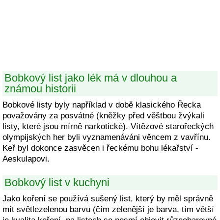
Bobkový list jako lék má v dlouhou a
známou historii
Bobkové listy byly například v době klasického Řecka
považovány za posvátné (kněžky před věštbou žvýkali
listy, které jsou mírně narkotické). Vítězové starořeckých
olympijských her byli vyznamenáváni věncem z vavřínu.
Keř byl dokonce zasvěcen i řeckému bohu lékařství -
Aeskulapovi.
Bobkový list v kuchyni
Jako koření se používá sušený list, který by měl správně
mít světlezelenou barvu (čím zelenější je barva, tím větší