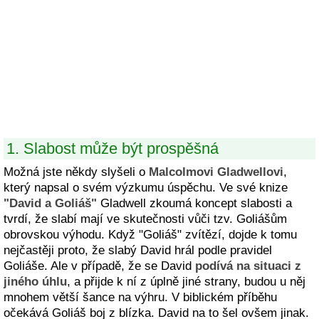
1. Slabost může být prospěšná
Možná jste někdy slyšeli o
Malcolmovi Gladwellovi
,
který napsal o svém výzkumu úspěchu. Ve své knize
"David a Goliáš"
Gladwell zkoumá koncept slabosti a
tvrdí, že slabí mají ve skutečnosti vůči tzv. Goliášům
obrovskou výhodu. Když "Goliáš" zvítězí, dojde k tomu
nejčastěji proto, že slabý David hrál podle pravidel
Goliáše. Ale v případě, že se David
podívá na situaci z
jiného úhlu
, a přijde k ní z úplně jiné strany, budou u něj
mnohem větší šance na výhru. V biblickém příběhu
očekává Goliáš boj z blízka. David na to šel ovšem jinak.