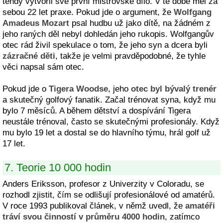
tehdy vytvořil své první mistrovské dílo. V té době měl za
sebou 22 let praxe. Pokud jde o argument, že
Wolfgang
Amadeus Mozart
psal hudbu už jako dítě, na žádném z
jeho raných děl nebyl dohledán jeho rukopis. Wolfgangův
otec rád živil spekulace o tom, že jeho syn a dcera byli
zázračné děti
, takže je velmi pravděpodobné, že tyhle
věci napsal sám otec.
Pokud jde o
Tigera Woodse
, jeho
otec byl bývalý trenér
a skutečný golfový fanatik. Začal trénovat syna, když mu
bylo 7 měsíců. A během dětství a dospívání Tigera
neustále trénoval, často se skutečnými profesionály. Když
mu bylo 19 let a dostal se do hlavního týmu, hrál golf už
17 let.
7. Teorie 10 000 hodin
Anders Eriksson, profesor z Univerzity v Coloradu, se
rozhodl zjistit, čím se odlišují profesionálové od amatérů.
V roce 1993 publikoval článek, v němž uvedl, že
amatéři
tráví svou činností v průměru 4000 hodin
, zatímco