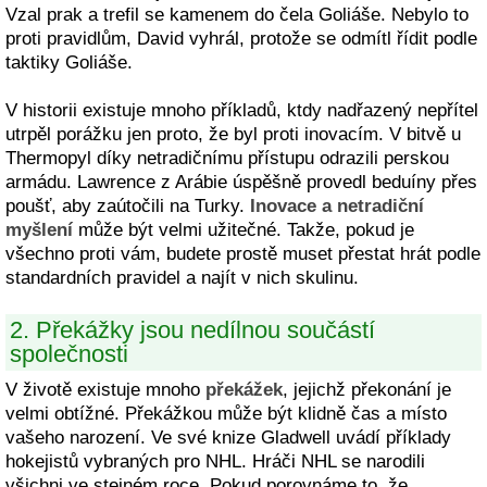
Vzal prak a trefil se kamenem do čela Goliáše. Nebylo to
proti pravidlům, David vyhrál, protože se odmítl řídit podle
taktiky Goliáše.
V historii existuje mnoho příkladů, ktdy nadřazený nepřítel
utrpěl porážku jen proto, že byl proti inovacím. V bitvě u
Thermopyl díky netradičnímu přístupu odrazili perskou
armádu. Lawrence z Arábie úspěšně provedl beduíny přes
poušť, aby zaútočili na Turky.
Inovace a netradiční
myšlení
může být velmi užitečné. Takže, pokud je
všechno proti vám, budete prostě muset přestat hrát podle
standardních pravidel a najít v nich skulinu.
2. Překážky jsou nedílnou součástí
společnosti
V životě existuje mnoho
překážek
, jejichž překonání je
velmi obtížné. Překážkou může být klidně čas a místo
vašeho narození. Ve své knize Gladwell uvádí příklady
hokejistů vybraných pro NHL. Hráči NHL se narodili
všichni ve stejném roce. Pokud porovnáme to, že