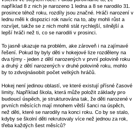
například 8 z nich je narozeno 1 ledna a 8 se narodilo 31.
prosince téhož roku, rozdíly jsou značné. Hráči narození v
lednu měli k dispozici rok navíc na to, aby mohli růst a
rozvíjet, takže se z nich mohli stát rychlejší, silnější a
lepší hráči než ti, co se narodili v prosinci.
To jasně ukazuje na problém, ake zároveň i na zajímavé
řešení. Pokud by byly děti v hokejové lize rozděleny na
dva týmy - jeden z dětí narozených v první polovině roku
a druhý z dětí narozených v druhé polovině roku, mohlo
by to
zdvojnásobit počet velkých hráčů
.
Hokej není jedinou oblastí, ve které existují přísné časové
limity. Například škola, která může položit
základy pro
budoucí úspěch
, je strukturována tak, že děti narozené v
prvních měsících mají mnohem větší šanci na úspěch,
než děti, které se narodily na konci roku. Co by se stalo,
kdyby se školní děti rekrutovaly více než jednou za rok,
třeba každých šest měsíců?