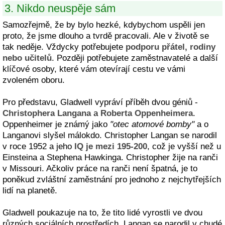
3. Nikdo neuspěje sám
Samozřejmě, že by bylo hezké, kdybychom uspěli jen
proto, že jsme dlouho a tvrdě pracovali. Ale v životě se
tak neděje. Vždycky potřebujete
podporu přátel, rodiny
nebo učitelů
. Později potřebujete zaměstnavatelé a další
klíčové osoby, které vám otevírají cestu ve vámi
zvoleném oboru.
Pro představu, Gladwell vypráví příběh dvou géniů -
Christophera Langana
a
Roberta Oppenheimera
.
Oppenheimer je známý jako
"otec atomové bomby"
a o
Langanovi slyšel málokdo. Christopher Langan se narodil
v roce 1952 a jeho
IQ je mezi 195-200
, což je vyšší než u
Einsteina a Stephena Hawkinga. Christopher žije na ranči
v Missouri. Ačkoliv práce na ranči není špatná, je to
poněkud zvláštní zaměstnání pro jednoho z nejchytřejších
lidí na planetě.
Gladwell poukazuje na to, že tito lidé vyrostli ve dvou
různých sociálních prostředích. Langan se narodil v chudé