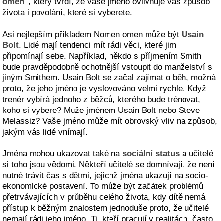
omen"
, který tvrdí, že vaše jméno ovlivňuje váš způsob
života i povolání, které si vyberete.
Asi nejlepším příkladem Nomen omen může být
Usain
Bolt
. Lidé mají tendenci mít rádi věci, které jim
připomínají sebe. Například, někdo s příjmením Smith
bude pravděpodobně ochotnější vstoupit do manželství s
jiným Smithem. Usain Bolt se začal zajímat o běh, možná
proto, že jeho jméno je vyslovováno velmi rychle. Když
trenér vybírá jednoho z běžců, kterého bude trénovat,
koho si vybere? Muže jménem Usain Bolt nebo Steve
Melassiz? Vaše jméno může mít obrovský vliv na způsob,
jakým vás lidé vnímají.
Jména mohou ukazovat také na
sociální status
a učitelé
si toho jsou vědomi. Někteří učitelé se domnívají, že není
nutné trávit čas s dětmi, jejichž jména ukazují na socio-
ekonomické postavení. To může být začátek problémů
přetrvávajících v průběhu celého života, kdy dítě nemá
přístup k běžným znalostem jednoduše proto, že učitelé
nemají rádi jeho jméno. Ti, kteří pracují v realitách, často