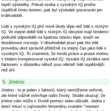
lepší výsledky
. Pokud osoba s vysokým IQ prošla
úspěšně tímto testem, pak byl výsledek pozorován jen
krátkodobě.
Lidé s vysokým IQ plní nové úkoly lépe než lidé s nízkým
IQ. Ve stejné době lidé s nízkým IQ obvykle mají tendenci
podruhé odpovědět na špatnou otázku lépe,
snaží se
dosáhnout rozvoje
. V dlouhodobé praxi pak tito lidé
provedou úkol správně přibližně za stejný čas jako lidé s
vysokým IQ. To znamená, že
tvrdá práce a praxe
mohou
s klidem kompenzovat vysoké IQ. Vysoké IQ zkrátka není
faktorem, v důsledku něhož jsou někteří lidé úspěšnější
než jiní.
5. Jméno
Jméno - to je jeden z faktorů, který nemůžeme ovlivnit,
ale které vážně ovlivňuje naše životy. Studie ukazují, že
jméno vám může v životě pomoci nebo uškodit. Jedna z
teorií mluví o zajímavém fenoménu zvaném
"nomen