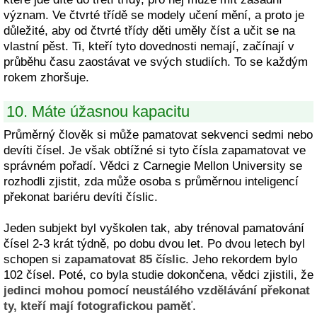
význam. Ve čtvrté třídě se modely učení mění, a proto je
důležité, aby od čtvrté třídy děti uměly číst a učit se na
vlastní pěst. Ti, kteří tyto dovednosti nemají, začínají v
průběhu času zaostávat ve svých studiích. To se každým
rokem zhoršuje.
10. Máte úžasnou kapacitu
Průměrný člověk si může pamatovat sekvenci sedmi nebo
devíti čísel. Je však obtížné si tyto čísla zapamatovat ve
správném pořadí. Vědci z Carnegie Mellon University se
rozhodli zjistit, zda může osoba s průměrnou inteligencí
překonat bariéru devíti číslic.
Jeden subjekt byl vyškolen tak, aby trénoval pamatování
čísel 2-3 krát týdně, po dobu dvou let. Po dvou letech byl
schopen si
zapamatovat 85 číslic
. Jeho rekordem bylo
102 čísel. Poté, co byla studie dokončena, vědci zjistili, že
jedinci mohou pomocí neustálého vzdělávání překonat
ty, kteří mají fotografickou paměť
.