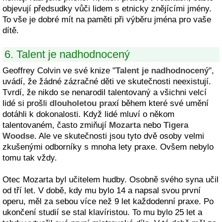
objevují předsudky vůči lidem s etnicky znějícími jmény.
To vše je dobré mít na paměti při výběru jména pro vaše
dítě.
6. Talent je nadhodnocený
Geoffrey Colvin ve své knize "
Talent je nadhodnocený
",
uvádí, že žádné zázračné děti ve skutečnosti neexistují.
Tvrdí, že nikdo se nenarodil talentovaný a všichni velcí
lidé si prošli
dlouholetou praxí
během které své umění
dotáhli k dokonalosti. Když lidé mluví o někom
talentovaném, často zmiňují
Mozarta
nebo
Tigera
Woodse
. Ale ve skutečnosti jsou tyto dvě osoby velmi
zkušenými odborníky s mnoha lety praxe. Ovšem nebylo
tomu tak vždy.
Otec Mozarta byl učitelem hudby. Osobně svého syna učil
od tří let. V době, kdy mu bylo 14 a napsal svou první
operu, měl za sebou více než 9 let každodenní praxe. Po
ukončení studií se stal klavíristou. To mu bylo 25 let a