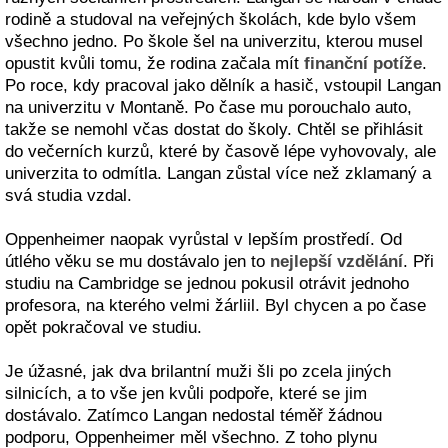
rodině a studoval na veřejných školách, kde bylo všem
všechno jedno. Po škole šel na univerzitu, kterou musel
opustit kvůli tomu, že rodina začala mít
finanční potíže
.
Po roce, kdy pracoval jako dělník a hasič, vstoupil Langan
na univerzitu v Montaně. Po čase mu porouchalo auto,
takže se nemohl včas dostat do školy. Chtěl se přihlásit
do večerních kurzů, které by časově lépe vyhovovaly, ale
univerzita to odmítla. Langan zůstal více než zklamaný a
svá studia vzdal.
Oppenheimer naopak vyrůstal v lepším prostředí. Od
útlého věku se mu dostávalo jen to
nejlepší vzdělání
. Při
studiu na Cambridge se jednou pokusil otrávit jednoho
profesora, na kterého velmi žárliil. Byl chycen a po čase
opět pokračoval ve studiu.
Je úžasné, jak dva brilantní muži šli po zcela jiných
silnicích, a to vše jen kvůli podpoře, které se jim
dostávalo. Zatímco Langan nedostal téměř žádnou
podporu, Oppenheimer měl všechno. Z toho plynu