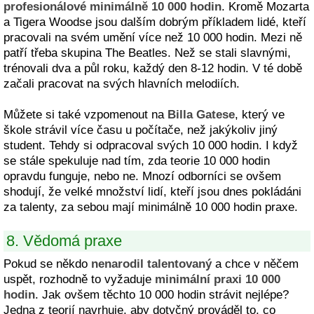
profesionálové minimálně 10 000 hodin
. Kromě Mozarta
a Tigera Woodse jsou dalším dobrým příkladem lidé, kteří
pracovali na svém umění více než 10 000 hodin. Mezi ně
patří třeba skupina The Beatles. Než se stali slavnými,
trénovali dva a půl roku, každý den 8-12 hodin. V té době
začali pracovat na svých hlavních melodiích.
Můžete si také vzpomenout na
Billa Gatese
, který ve
škole strávil více času u počítače, než jakýkoliv jiný
student. Tehdy si odpracoval svých 10 000 hodin. I když
se stále spekuluje nad tím, zda teorie 10 000 hodin
opravdu funguje, nebo ne. Mnozí odborníci se ovšem
shodují, že velké množství lidí, kteří jsou dnes pokládáni
za talenty, za sebou mají minimálně 10 000 hodin praxe.
8. Vědomá praxe
Pokud se někdo
nenarodil talentovaný
a chce v něčem
uspět, rozhodně to vyžaduje
minimální praxi 10 000
hodin
. Jak ovšem těchto 10 000 hodin strávit nejlépe?
Jedna z teorií navrhuje, aby dotyčný prováděl to, co