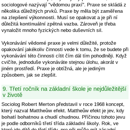
sociologové nazývají "vědomou praxí". Praxe se skládá z
několika důležitých prvků. Praxe by měla být
zaměřena
na zlepšení výkonnosti
. Musí se opakovat a je při ní
důležitá
kontinuální zpětná vazba
. Zároveň je třeba
vynaložit mnoho fyzických nebo duševních sil.
Vykonávání
vědomé praxe
je velmi důležité, protože
opakování jakékoliv činnosti vede k tomu, že se budete při
vykonávání této činnosti cítit čím dál tím pohodlněji. Když
cvičíte, jednoduše vykonáváte stejnou úlohu, akorát v
jiném prostředí. Praxe je obtížná, ale je jediným
způsobem, jak se zlepšit.
9. Třetí ročník na základní škole je nejdůležitější
v životě
Sociolog
Robert Merton
představil v roce 1968 koncept,
který nazval
Mattheůw efekt.
Mattheůw efekt je jev, kdy
bohatí bohatnou a chudí chudnou
. Příčinou tohoto jevu
je podle odborníků
třetí třída základní školy
. Rok, ve
které jde dítě do třetí třídy, pro něj může mít zásadní