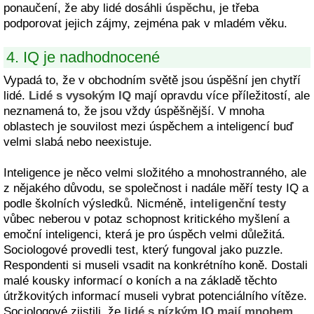
ponaučení, že aby lidé dosáhli
úspěchu
, je třeba
podporovat jejich zájmy, zejména pak v mladém věku.
4. IQ je nadhodnocené
Vypadá to, že v obchodním světě jsou úspěšní jen chytří
lidé.
Lidé s vysokým IQ
mají opravdu více příležitostí, ale
neznamená to, že jsou vždy úspěšnější. V mnoha
oblastech je souvilost mezi úspěchem a inteligencí buď
velmi slabá nebo neexistuje.
Inteligence je něco velmi složitého a mnohostranného, ale
z nějakého důvodu, se společnost i nadále měří testy IQ a
podle školních výsledků. Nicméně,
inteligenční testy
vůbec neberou v potaz schopnost kritického myšlení a
emoční inteligenci, která je pro úspěch velmi důležitá.
Sociologové provedli test, který fungoval jako puzzle.
Respondenti si museli vsadit na konkrétního koně. Dostali
malé kousky informací o koních a na základě těchto
útržkovitých informací museli vybrat potenciálního vítěze.
Sociologové zjistili, že
lidé s nízkým IQ mají mnohem