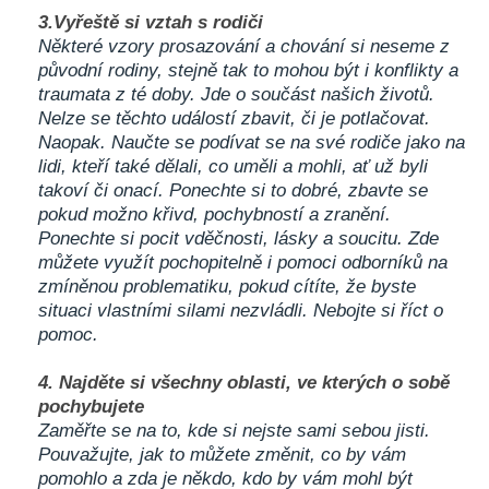
3.Vyřeště si vztah s rodiči
Některé vzory prosazování a chování si neseme z
původní rodiny, stejně tak to mohou být i konflikty a
traumata z té doby. Jde o součást našich životů.
Nelze se těchto událostí zbavit, či je potlačovat.
Naopak. Naučte se podívat se na své rodiče jako na
lidi, kteří také dělali, co uměli a mohli, ať už byli
takoví či onací. Ponechte si to dobré, zbavte se
pokud možno křivd, pochybností a zranění.
Ponechte si pocit vděčnosti, lásky a soucitu. Zde
můžete využít pochopitelně i pomoci odborníků na
zmíněnou problematiku, pokud cítíte, že byste
situaci vlastními silami nezvládli. Nebojte si říct o
pomoc.
4. Najděte si všechny oblasti, ve kterých o sobě
pochybujete
Zaměřte se na to, kde si nejste sami sebou jisti.
Pouvažujte, jak to můžete změnit, co by vám
pomohlo a zda je někdo, kdo by vám mohl být