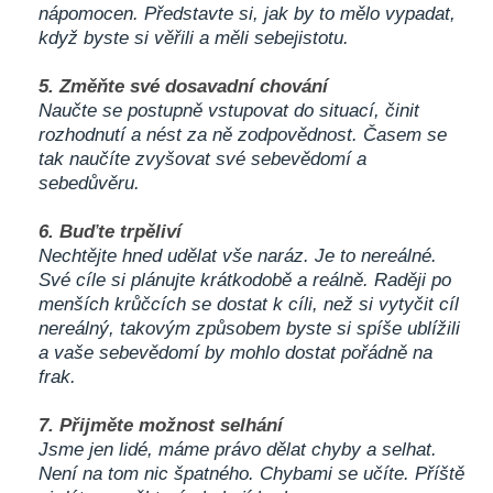
nápomocen. Představte si, jak by to mělo vypadat,
když byste si věřili a měli sebejistotu.
5. Změňte své dosavadní chování
Naučte se postupně vstupovat do situací, činit
rozhodnutí a nést za ně zodpovědnost. Časem se
tak naučíte zvyšovat své sebevědomí a
sebedůvěru.
6. Buďte trpěliví
Nechtějte hned udělat vše naráz. Je to nereálné.
Své cíle si plánujte krátkodobě a reálně. Raději po
menších krůčcích se dostat k cíli, než si vytyčit cíl
nereálný, takovým způsobem byste si spíše ublížili
a vaše sebevědomí by mohlo dostat pořádně na
frak.
7. Přijměte možnost selhání
Jsme jen lidé, máme právo dělat chyby a selhat.
Není na tom nic špatného. Chybami se učíte. Příště