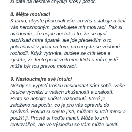
si dáte na některé chybují kroky pozor.
8. Mějte motivaci
K tomu, abyste překonali vše, co vás oslabuje a činí
vás nerozhodným, potřebujete mít motivaci. Pak si
uvědomíte, že nejde ani tak o to, že se nyní
například cítíte špatně, ale jde především o to,
pokračovat v práci na tom, pro co jste se vědomě
rozhodli. Když vytrváte, budete se cítit lépe a
zjistíte, že tento pocit vnitřního klidu a míru, jistě
může být tou pravou motivací.
9. Naslouchejte své intuici
Někdy se vyplatí trošku naslouchat sám sobě. Vaše
intuice vychází z vašich zkušeností a znalostí.
Proto se nebojte udělat rozhodnutí, které je
založeno na pocitu, co je pro vás opravdu do
správné. Pokud si nejste jisti, můžete si vzít minci a
použít ji. Prostě si hoďte mincí. Může to znít
lehkovážně, ale ve výsledku se vám může ulevit.