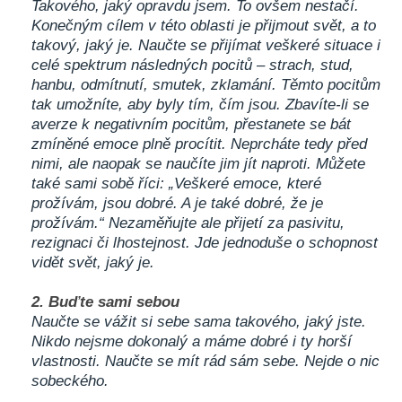
Takového, jaký opravdu jsem. To ovšem nestačí.
Konečným cílem v této oblasti je přijmout svět, a to
takový, jaký je. Naučte se přijímat veškeré situace i
celé spektrum následných pocitů – strach, stud,
hanbu, odmítnutí, smutek, zklamání. Těmto pocitům
tak umožníte, aby byly tím, čím jsou. Zbavíte-li se
averze k negativním pocitům, přestanete se bát
zmíněné emoce plně procítit. Neprcháte tedy před
nimi, ale naopak se naučíte jim jít naproti. Můžete
také sami sobě říci: „Veškeré emoce, které
prožívám, jsou dobré. A je také dobré, že je
prožívám.“ Nezaměňujte ale přijetí za pasivitu,
rezignaci či lhostejnost. Jde jednoduše o schopnost
vidět svět, jaký je.
2. Buďte sami sebou
Naučte se vážit si sebe sama takového, jaký jste.
Nikdo nejsme dokonalý a máme dobré i ty horší
vlastnosti. Naučte se mít rád sám sebe. Nejde o nic
sobeckého.