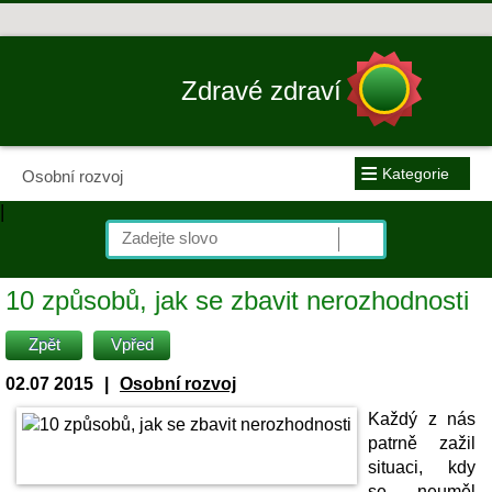
Zdravé zdraví
≡
Kategorie
Osobní rozvoj
|
10 způsobů, jak se zbavit nerozhodnosti
Zpět
Vpřed
02.07 2015
|
Osobní rozvoj
Každý z nás
patrně zažil
situaci, kdy
se neuměl