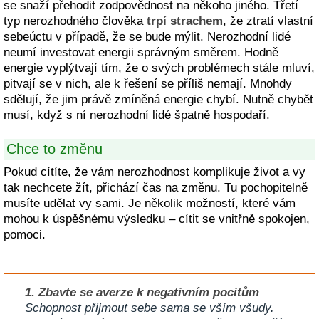
se snaží přehodit zodpovědnost na někoho jiného. Třetí
typ nerozhodného člověka
trpí strachem
, že ztratí vlastní
sebeúctu v případě, že se bude mýlit. Nerozhodní lidé
neumí investovat energii správným směrem. Hodně
energie vyplýtvají tím, že o svých problémech stále mluví,
pitvají se v nich, ale k řešení se příliš nemají. Mnohdy
sdělují, že jim právě zmíněná energie chybí. Nutně chybět
musí, když s ní nerozhodní lidé špatně hospodaří.
Chce to změnu
Pokud cítíte, že vám nerozhodnost komplikuje život a vy
tak nechcete žít, přichází čas na změnu. Tu pochopitelně
musíte udělat vy sami. Je několik možností, které vám
mohou k úspěšnému výsledku – cítit se vnitřně spokojen,
pomoci.
1. Zbavte se averze k negativním pocitům
Schopnost přijmout sebe sama se vším všudy.