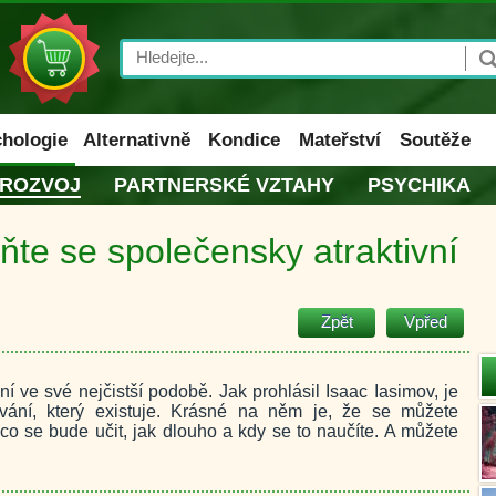
Search
hologie
Alternativně
Kondice
Mateřství
Soutěže
 ROZVOJ
PARTNERSKÉ VZTAHY
PSYCHIKA
ňte se společensky atraktivní
Zpět
Vpřed
í ve své nejčistší podobě. Jak prohlásil Isaac Iasimov, je
ávání, který existuje. Krásné na něm je, že se můžete
o se bude učit, jak dlouho a kdy se to naučíte. A můžete