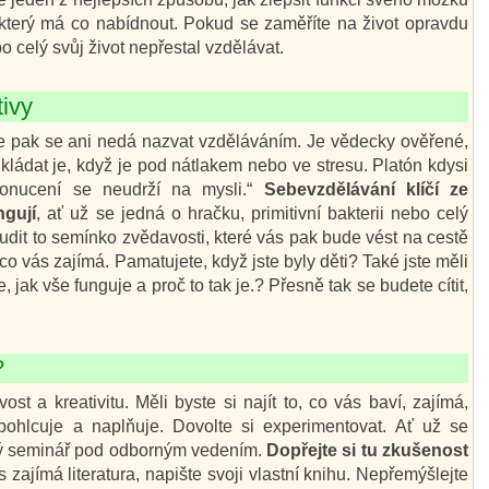
který má co nabídnout. Pokud se zaměříte na život opravdu
po celý svůj život nepřestal vzdělávat.
tivy
e pak se ani nedá nazvat vzděláváním. Je vědecky ověřené,
kládat je, když je pod nátlakem nebo ve stresu. Platón kdysi
donucení se neudrží na mysli.“
Sebevzdělávání klíčí ze
ngují
, ať už se jedná o hračku, primitivní bakterii nebo celý
udit to semínko zvědavosti, které vás pak bude vést na cestě
vás zajímá. Pamatujete, když jste byly děti? Také jste měli
jak vše funguje a proč to tak je.? Přesně tak se budete cítit,
.
?
st a kreativitu. Měli byste si najít to, co vás baví, zajímá,
pohlcuje a naplňuje. Dovolte si experimentovat. Ať už se
jaký seminář pod odborným vedením.
Dopřejte si tu zkušenost
s zajímá literatura, napište svoji vlastní knihu. Nepřemýšlejte