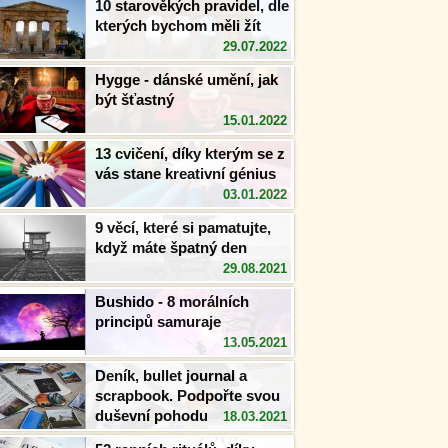
10 starověkých pravidel, dle
kterých bychom měli žít
29.07.2022
Hygge - dánské umění, jak
být šťastný
15.01.2022
13 cvičení, díky kterým se z
vás stane kreativní génius
03.01.2022
9 věcí, které si pamatujte,
když máte špatný den
29.08.2021
Bushido - 8 morálních
principů samuraje
13.05.2021
Deník, bullet journal a
scrapbook. Podpořte svou
duševní pohodu kreativitou
18.03.2021