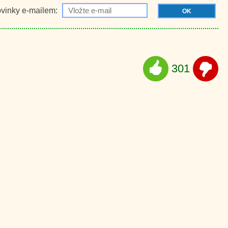
ovinky e-mailem:
OK
301