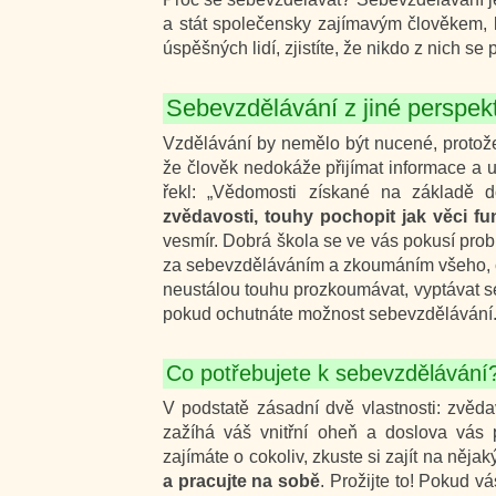
a stát společensky zajímavým člověkem, 
úspěšných lidí, zjistíte, že nikdo z nich se 
Sebevzdělávání z jiné perspek
Vzdělávání by nemělo být nucené, protož
že člověk nedokáže přijímat informace a u
řekl: „Vědomosti získané na základě 
zvědavosti, touhy pochopit jak věci fu
vesmír. Dobrá škola se ve vás pokusí prob
za sebevzděláváním a zkoumáním všeho, co 
neustálou touhu prozkoumávat, vyptávat se, 
pokud ochutnáte možnost sebevzdělávání
Co potřebujete k sebevzdělávání
V podstatě zásadní dvě vlastnosti: zvědavo
zažíhá váš vnitřní oheň a doslova vás 
zajímáte o cokoliv, zkuste si zajít na ně
a pracujte na sobě
. Prožijte to! Pokud vá