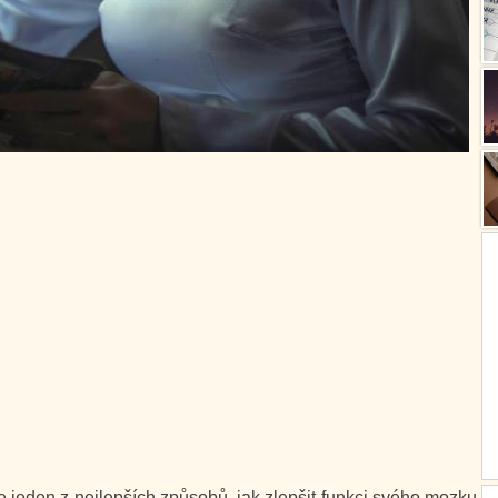
 jeden z nejlepších způsobů, jak zlepšit funkci svého mozku