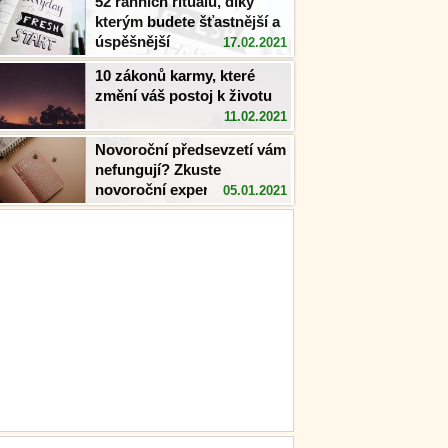
52 ranních rituálů, díky
kterým budete šťastnější a
úspěšnější
17.02.2021
10 zákonů karmy, které
změní váš postoj k životu
11.02.2021
Novoroční předsevzetí vám
nefungují? Zkuste
novoroční experimenty
05.01.2021