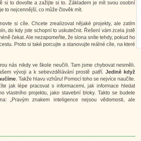
ě si to dovolte a zažijte si to. Základem je mít svou osobní
je to nejcennější, co může člověk mít.
novte si cíle. Chcete zrealizovat nějaké projekty, ale zatím
ín, do kdy jste schopní to uskutečnit. Řešení vám zcela jistě
ejméně čekat. Ale nezapomeňte, že slona sníte tehdy, pokud ho
stu. Proto si také porcujte a stanovujte reálné cíle, na které
erou nás nikdy ve škole neučili. Tam jsme chybovat nesměli.
šem vývoji a k sebevzdělávání prostě patří.
Jedině když
naučíme
. Takže hlavu vzhůru! Pomocí toho se nejvíce naučíte.
číte jak lépe pracovat s informacemi, jak informace hledat
ho vlastního projektu, jako stavební bloky. Takto se budete
ina: „Pravým znakem inteligence nejsou vědomosti, ale