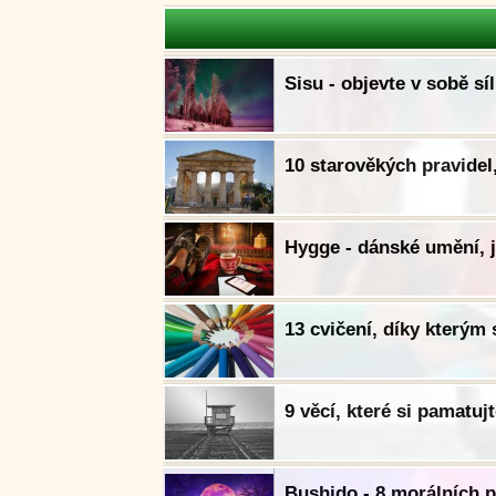
Sisu - objevte v sobě sí
10 starověkých pravidel
Hygge - dánské umění, j
13 cvičení, díky kterým 
9 věcí, které si pamatuj
Bushido - 8 morálních 