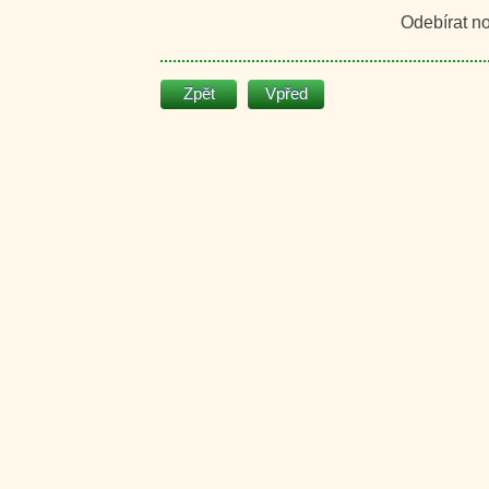
Odebírat n
Zpět
Vpřed