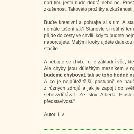
nad tím, jestli bude dobrá nebo ne. Prost
zkušenost. Takovéto prožitky a zkušenosti 
Buďte kreativní a pohrajte si s tím! A sta
nemáte tušení jak? Stanovte si reálný term
přijde do cesty ve chvíli, kdy to budete n
naporcujete. Malými kroky ujdete dalekou ce
stačíte.
A nebojte se chyb. To je základní věc, kt
Ale chyby jsou důležitým mezníkem v na
budeme chybovat, tak se toho hodně 
A co je nejdůležitější, postupně se nau
z různých zdrojů a jak je zapojit do své
sebevzdělávat. Ze slov Alberta Einste
představivost.“
Autor: Liv