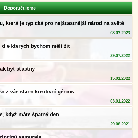
Doporučujeme
lu, která je typická pro nejšťastnější národ na světě
08.03.2023
, dle kterých bychom měli žít
29.07.2022
ak být šťastný
15.01.2022
se z vás stane kreativní génius
03.01.2022
te, když máte špatný den
29.08.2021
principů samuraje