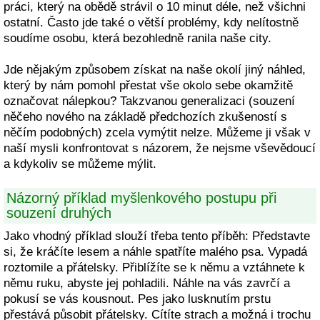
práci, který na obědě strávil o 10 minut déle, než všichni
ostatní. Často jde také o větší problémy, kdy nelítostně
soudíme osobu, která bezohledně ranila naše city.
Jde nějakým způsobem získat na naše okolí jiný náhled,
který by nám pomohl přestat vše okolo sebe okamžitě
označovat nálepkou? Takzvanou generalizaci (souzení
něčeho nového na základě předchozích zkušeností s
něčím podobných) zcela vymýtit nelze. Můžeme ji však v
naší mysli konfrontovat s názorem, že nejsme vševědoucí
a kdykoliv se můžeme mýlit.
Názorný příklad myšlenkového postupu při
souzení druhých
Jako vhodný příklad slouží třeba tento příběh: Představte
si, že kráčíte lesem a náhle spatříte malého psa. Vypadá
roztomile a přátelsky. Přiblížíte se k němu a vztáhnete k
němu ruku, abyste jej pohladili. Náhle na vás zavrčí a
pokusí se vás kousnout. Pes jako lusknutím prstu
přestává působit přátelsky. Cítíte strach a možná i trochu