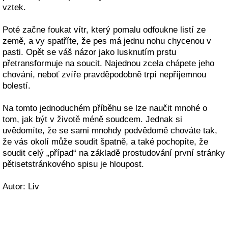
vztek.
Poté začne foukat vítr, který pomalu odfoukne listí ze
země, a vy spatříte, že pes má jednu nohu chycenou v
pasti. Opět se váš názor jako lusknutím prstu
přetransformuje na soucit. Najednou zcela chápete jeho
chování, neboť zvíře pravděpodobně trpí nepříjemnou
bolestí.
Na tomto jednoduchém příběhu se lze naučit mnohé o
tom, jak být v životě méně soudcem. Jednak si
uvědomíte, že se sami mnohdy podvědomě chováte tak,
že vás okolí může soudit špatně, a také pochopíte, že
soudit celý „případ“ na základě prostudování první stránky
pětisetstránkového spisu je hloupost.
Autor: Liv