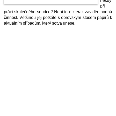
někdy
při
práci skutečného soudce? Není to nikterak záviděníhodná
činnost. Většinou jej potkáte s obrovským štosem papírů k
aktuálním případům, který sotva unese.