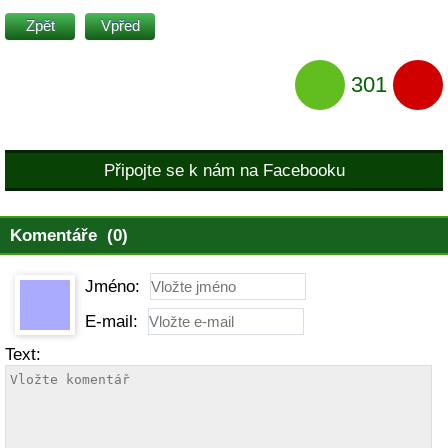
Zpět
Vpřed
301
Připojte se k nám na Facebooku
Komentáře (0)
Jméno:
E-mail:
Text: