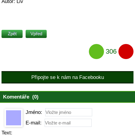
Autor: Liv
Zpět
Vpřed
306
Připojte se k nám na Facebooku
Komentáře (0)
Jméno:
E-mail:
Text: