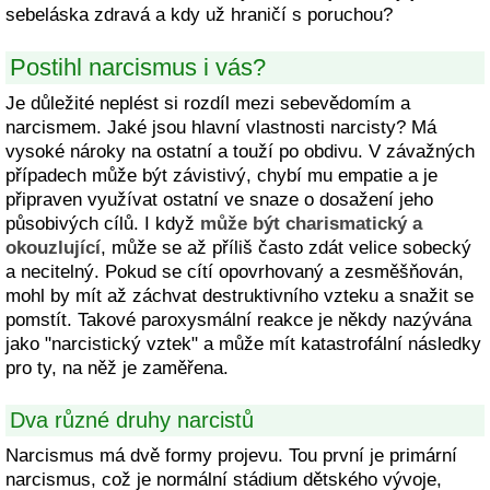
sebeláska zdravá a kdy už hraničí s poruchou?
Postihl narcismus i vás?
Je důležité neplést si rozdíl mezi sebevědomím a
narcismem. Jaké jsou hlavní vlastnosti narcisty? Má
vysoké nároky na ostatní a touží po obdivu. V závažných
případech může být závistivý, chybí mu empatie a je
připraven využívat ostatní ve snaze o dosažení jeho
působivých cílů. I když
může být charismatický a
okouzlující
, může se až příliš často zdát velice sobecký
a necitelný. Pokud se cítí opovrhovaný a zesměšňován,
mohl by mít až záchvat destruktivního vzteku a snažit se
pomstít. Takové paroxysmální reakce je někdy nazývána
jako "narcistický vztek" a může mít katastrofální následky
pro ty, na něž je zaměřena.
Dva různé druhy narcistů
Narcismus má dvě formy projevu. Tou první je primární
narcismus, což je normální stádium dětského vývoje,