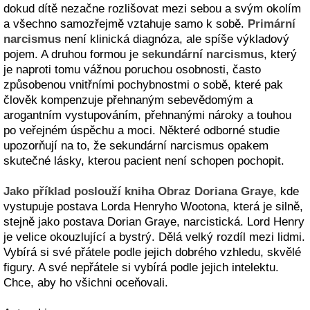
dokud dítě nezačne rozlišovat mezi sebou a svým okolím
a všechno samozřejmě vztahuje samo k sobě.
Primární
narcismus
není klinická diagnóza, ale spíše výkladový
pojem. A druhou formou je
sekundární narcismus
, který
je naproti tomu vážnou poruchou osobnosti, často
způsobenou vnitřními pochybnostmi o sobě, které pak
člověk kompenzuje přehnaným sebevědomým a
arogantním vystupováním, přehnanými nároky a touhou
po veřejném úspěchu a moci. Některé odborné studie
upozorňují na to, že sekundární narcismus opakem
skutečné lásky, kterou pacient není schopen pochopit.
Jako příklad poslouží kniha Obraz Doriana Graye
, kde
vystupuje postava Lorda Henryho Wootona, která je silně,
stejně jako postava Dorian Graye, narcistická. Lord Henry
je velice okouzlující a bystrý. Dělá velký rozdíl mezi lidmi.
Vybírá si své přátele podle jejich dobrého vzhledu, skvělé
figury. A své nepřátele si vybírá podle jejich intelektu.
Chce, aby ho všichni oceňovali.