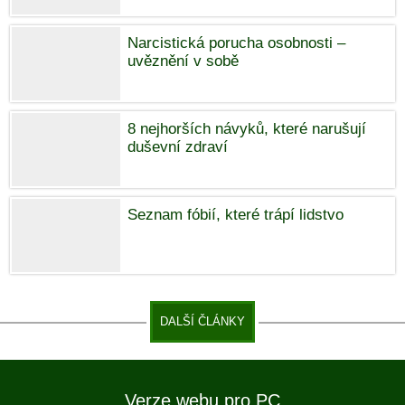
Narcistická porucha osobnosti –
uvěznění v sobě
8 nejhorších návyků, které narušují
duševní zdraví
Seznam fóbií, které trápí lidstvo
DALŠÍ ČLÁNKY
Verze webu pro PC