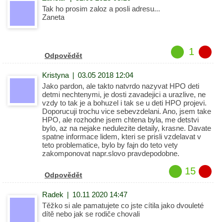
Tak ho prosim zaloz a posli adresu...
Zaneta
1
Odpovědět
Kristyna
|
03.05 2018 12:04
Jako pardon, ale takto natvrdo nazyvat HPO deti
detmi nechtenymi, je dosti zavadejici a urazlive, ne
vzdy to tak je a bohuzel i tak se u deti HPO projevi.
Doporucuji trochu vice sebevzdelani. Ano, jsem take
HPO, ale rozhodne jsem chtena byla, me detstvi
bylo, az na nejake nedulezite detaily, krasne. Davate
spatne informace lidem, kteri se prisli vzdelavat v
teto problematice, bylo by fajn do teto vety
zakomponovat napr.slovo pravdepodobne.
15
Odpovědět
Radek
|
10.11 2020 14:47
Těžko si ale pamatujete co jste cítila jako dvouleté
dítě nebo jak se rodiče chovali