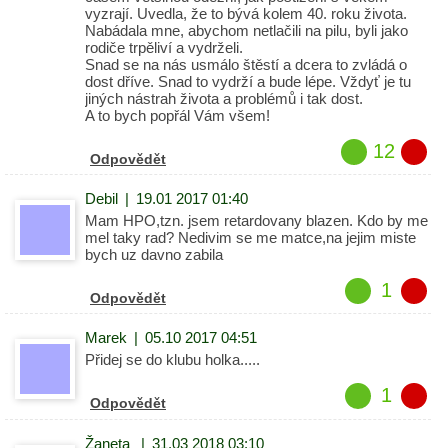
vyzrají. Uvedla, že to bývá kolem 40. roku života.
Nabádala mne, abychom netlačili na pilu, byli jako
rodiče trpěliví a vydrželi.
Snad se na nás usmálo štěstí a dcera to zvládá o
dost dříve. Snad to vydrží a bude lépe. Vždyť je tu
jiných nástrah života a problémů i tak dost.
A to bych popřál Vám všem!
12
Odpovědět
Debil
|
19.01 2017 01:40
Mam HPO,tzn. jsem retardovany blazen. Kdo by me
mel taky rad? Nedivim se me matce,na jejim miste
bych uz davno zabila
1
Odpovědět
Marek
|
05.10 2017 04:51
Přidej se do klubu holka.....
1
Odpovědět
Žaneta
|
31.03 2018 03:10