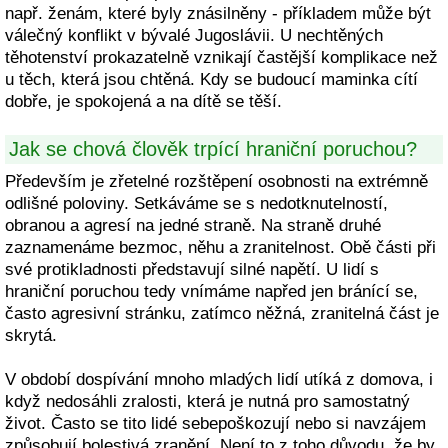
např. ženám, které byly znásilněny - příkladem může být
válečný konflikt v bývalé Jugoslávii. U nechtěných
těhotenství prokazatelně vznikají častější komplikace než
u těch, která jsou chtěná. Kdy se budoucí maminka cítí
dobře, je spokojená a na dítě se těší.
Jak se chová člověk trpící hraniční poruchou?
Především je zřetelné rozštěpení osobnosti na extrémně
odlišné poloviny. Setkáváme se s nedotknutelností,
obranou a agresí na jedné straně. Na straně druhé
zaznamenáme bezmoc, něhu a zranitelnost. Obě části při
své protikladnosti představují silné napětí. U lidí s
hraniční poruchou tedy vnímáme napřed jen bránící se,
často agresivní stránku, zatímco něžná, zranitelná část je
skrytá.
V období dospívání mnoho mladých lidí utíká z domova, i
když nedosáhli zralosti, která je nutná pro samostatný
život. Často se tito lidé sebepoškozují nebo si navzájem
způsobují bolestivá zranění. Není to z toho důvodu, že by