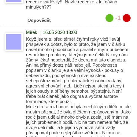
recenze vyděsily!!! Navíc recenze z let dávno
minulých???
-1
Odpovědět
Mirek
|
16.05 2020 13:09
Když jsem tu před téměř čtyřmi roky vložil svůj
příspěvek a dotaz, bylo to proto, že jsem v článku
našel mnoho podobností a paralel s mým příběhem,
respektive problémy, kterým jsme čelili. Nikdy nám
žádný lékař nepotvrdil, že dcera má tuto diagnózu.
Ani na přímý dotaz náš nebo její. Podobnost s
popisem v článku je ale velmi vysoká - pokusy o
sebevraždu, pochybnosti o své existenci,
sebepoškozování, problematické osobní vztahy,
agresivní chování, atd.. Lidé nejsou stejní a tedy i
jejich osudy a příběhy nemohou být stejné. Není
třeba brát článek jako dogma a vyčítat autorovi
formulace, které použil.
Moje dcera rozhodně nebyla nechtěným dítětem, ale
musím přiznat, že byla dítětem neplánovaným. Jako
rodič jsem udělal mnoho chyb a zcela jistě mám na
jejích problémech podíl. Nic na tom nemění fakt, že
svoje děti miluji a k jejich výchově jsem vždy
přistupoval podle nejlepšího svědomí. Nicméně