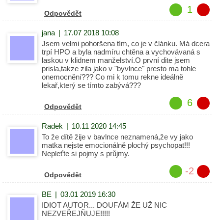
1
Odpovědět
jana
|
17.07 2018 10:08
Jsem velmi pohoršena tím, co je v článku. Má dcera
trpí HPO a byla nadmíru chtěna a vychovávaná s
laskou v klidnem manželství.O první dite jsem
prisla,takze zila jako v "byvlnce" presto ma tohle
onemocnění??? Co mi k tomu rekne ideálně
lekař,který se tímto zabývá???
6
Odpovědět
Radek
|
10.11 2020 14:45
To že dítě žije v bavlnce neznamená,že vy jako
matka nejste emocionálně plochý psychopat!!!
Nepleťte si pojmy s průjmy.
-2
Odpovědět
BE
|
03.01 2019 16:30
IDIOT AUTOR... DOUFÁM ŽE UŽ NIC
NEZVEŘEJŇUJE!!!!!