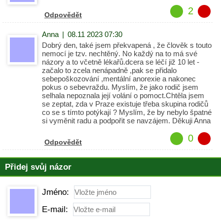
2
Odpovědět
Anna
|
08.11 2023 07:30
Dobrý den, také jsem překvapená , že člověk s touto
nemocí je tzv. nechtěný. No každý na to má své
názory a to včetně lékařů.dcera se léčí již 10 let -
začalo to zcela nenápadně ,pak se přidalo
sebepoškozování ,mentální anorexie a nakonec
pokus o sebevraždu. Myslím, že jako rodič jsem
selhala nepoznala její volání o pomoct.Chtěla jsem
se zeptat, zda v Praze existuje třeba skupina rodičů
co se s tímto potýkají ? Myslím, že by nebylo špatné
si vyměnit radu a podpořit se navzájem. Děkuji Anna
0
Odpovědět
Přidej svůj názor
Jméno:
E-mail: