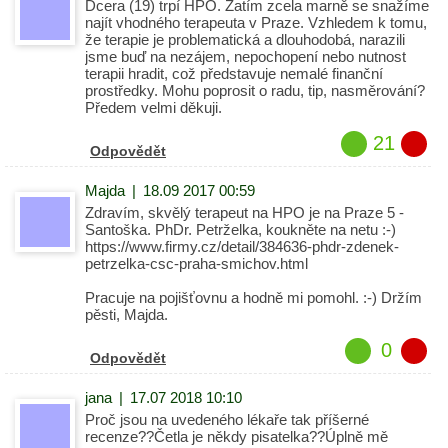
Dcera (19) trpí HPO. Zatím zcela marně se snažíme
najít vhodného terapeuta v Praze. Vzhledem k tomu,
že terapie je problematická a dlouhodobá, narazili
jsme buď na nezájem, nepochopení nebo nutnost
terapii hradit, což představuje nemalé finanční
prostředky. Mohu poprosit o radu, tip, nasměrování?
Předem velmi děkuji.
21
Odpovědět
Majda
|
18.09 2017 00:59
Zdravím, skvělý terapeut na HPO je na Praze 5 -
Santoška. PhDr. Petrželka, koukněte na netu :-)
https://www.firmy.cz/detail/384636-phdr-zdenek-
petrzelka-csc-praha-smichov.html
Pracuje na pojišťovnu a hodně mi pomohl. :-) Držím
pěsti, Majda.
0
Odpovědět
jana
|
17.07 2018 10:10
Proč jsou na uvedeného lékaře tak příšerné
recenze??Četla je někdy pisatelka??Úplně mě