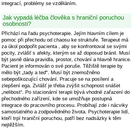
integrací, problémy se vzděláním.
Jak vypadá léčba člověka s hraniční poruchou
osobnosti?
Přichází na řadu psychoterapie. Jejím hlavním cílem je
pomoc při přechodu od chaosu ke struktuře. Terapeut má
za úkol podpořit pacienta , aby se konfrontoval se svými
pocity, zvlášť s afekty, kterým se až doposud bránil. Musí
být jasně dána pravidla, prostor, chování a hlavně hranice.
Pacient je informován o své poruše. Těžiště terapie by
mělo být „tady a teď“. Musí být znemožněno
sebepoškozující chování. Pracuje se na posílení a
zlepšení ega. Zvlášť je třeba zvýšit schopnost snášet
„nelibost“. Po stacionární terapii bývá vhodné zařazení do
přechodného zařízení, kde se umožňuje postupná
integrace do pracovního procesu. Probíhají zde i nácviky
samostatného a zodpovědného života. Psychoterapie lidí,
kteří trpí hraniční poruchou, patří bez nadsázky k těm
nejtěžším.