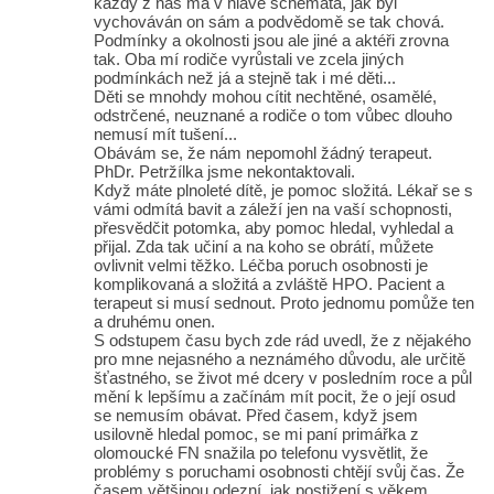
každý z nás má v hlavě schemata, jak byl
vychováván on sám a podvědomě se tak chová.
Podmínky a okolnosti jsou ale jiné a aktéři zrovna
tak. Oba mí rodiče vyrůstali ve zcela jiných
podmínkách než já a stejně tak i mé děti...
Děti se mnohdy mohou cítit nechtěné, osamělé,
odstrčené, neuznané a rodiče o tom vůbec dlouho
nemusí mít tušení...
Obávám se, že nám nepomohl žádný terapeut.
PhDr. Petržílka jsme nekontaktovali.
Když máte plnoleté dítě, je pomoc složitá. Lékař se s
vámi odmítá bavit a záleží jen na vaší schopnosti,
přesvědčit potomka, aby pomoc hledal, vyhledal a
přijal. Zda tak učiní a na koho se obrátí, můžete
ovlivnit velmi těžko. Léčba poruch osobnosti je
komplikovaná a složitá a zvláště HPO. Pacient a
terapeut si musí sednout. Proto jednomu pomůže ten
a druhému onen.
S odstupem času bych zde rád uvedl, že z nějakého
pro mne nejasného a neznámého důvodu, ale určitě
šťastného, se život mé dcery v posledním roce a půl
mění k lepšímu a začínám mít pocit, že o její osud
se nemusím obávat. Před časem, když jsem
usilovně hledal pomoc, se mi paní primářka z
olomoucké FN snažila po telefonu vysvětlit, že
problémy s poruchami osobnosti chtějí svůj čas. Že
časem většinou odezní, jak postižení s věkem