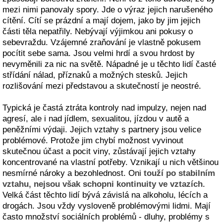
mezi nimi panovaly spory. Jde o výraz jejich narušeného
cítění. Cítí se prázdní a mají dojem, jako by jim jejich
části těla nepatřily. Nebývají výjimkou ani pokusy o
sebevraždu. Vzájemné zraňování je vlastně pokusem
pocítit sebe sama. Jsou velmi hrdí a svou hrdost by
nevyměnili za nic na světě. Nápadné je u těchto lidí časté
střídání nálad, příznaků a možných stesků. Jejich
rozlišování mezi představou a skutečností je neostré.
Typická je častá ztráta kontroly nad impulzy, nejen nad
agresí, ale i nad jídlem, sexualitou, jízdou v autě a
peněžními výdaji. Jejich vztahy s partnery jsou velice
problémové. Protože jim chybí možnost vyvinout
skutečnou účast a pocit viny, zůstávají jejich vztahy
koncentrované na vlastní potřeby. Vznikají u nich většinou
nesmírné nároky a bezohlednost. Oni
touží po stabilním
vztahu, nejsou však schopni kontinuity ve vztazích
.
Velká část těchto lidí bývá závislá na alkoholu, lécích a
drogách. Jsou vždy vysloveně problémovými lidmi. Mají
často množství sociálních problémů - dluhy, problémy s