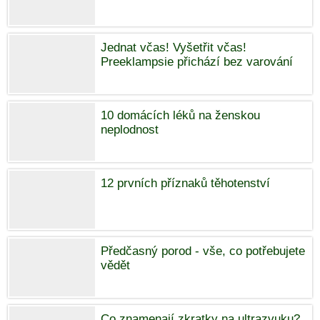
Jednat včas! Vyšetřit včas!
Preeklampsie přichází bez varování
10 domácích léků na ženskou
neplodnost
12 prvních příznaků těhotenství
Předčasný porod - vše, co potřebujete
vědět
Co znamenají zkratky na ultrazvuku?