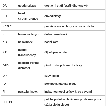
GA
gestional age
gestační stáří (stáří těhotenství)
head
HC
obvod hlavy
circumference
HC/AC
poměr obvodu hlavy a obvodu břicha
HL
humerus lenght
délka pažní kosti
NB
nasal bone
nosní kost
nuchal
NT
šíjové projasnění
translucency
occipito-frontal
OFD
předozadní průměr hlavičky
diameter
OP
ozvy plodu
PA
pohybová aktivita plodu
PI
pulsality index
index hodnotící průtok krve cévami
poloha podélná hlavičkou, postavení první
PPH PI
(záda plodu vlevo)