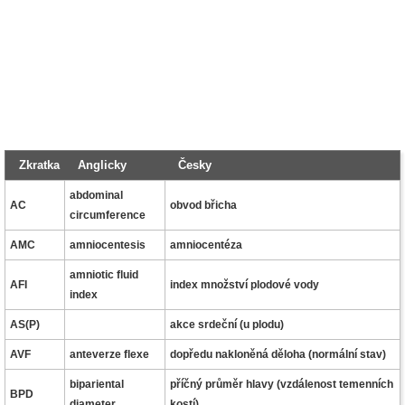
Zkratka
Anglicky
Česky
abdominal
AC
obvod břicha
circumference
AMC
amniocentesis
amniocentéza
amniotic fluid
AFI
index množství plodové vody
index
AS(P)
akce srdeční (u plodu)
AVF
anteverze flexe
dopředu nakloněná děloha (normální stav)
bipariental
příčný průměr hlavy (vzdálenost temenních
BPD
diameter
kostí)