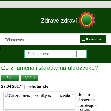
Zdravé zdraví
≡
Kategorie
Těhotenství
|
Co znamenají zkratky na ultrazvuku?
Zpět
Vpřed
27.04 2017
|
Těhotenství
Během
těhotenství
absolvujete
několik