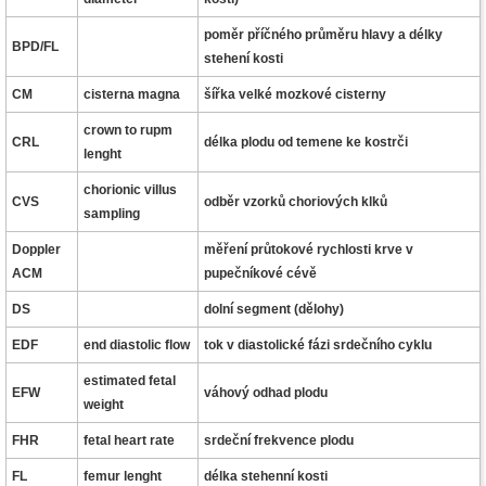
poměr příčného průměru hlavy a délky
BPD/FL
stehení kosti
CM
cisterna magna
šířka velké mozkové cisterny
crown to rupm
CRL
délka plodu od temene ke kostrči
lenght
chorionic villus
CVS
odběr vzorků choriových klků
sampling
Doppler
měření průtokové rychlosti krve v
ACM
pupečníkové cévě
DS
dolní segment (dělohy)
EDF
end diastolic flow
tok v diastolické fázi srdečního cyklu
estimated fetal
EFW
váhový odhad plodu
weight
FHR
fetal heart rate
srdeční frekvence plodu
FL
femur lenght
délka stehenní kosti