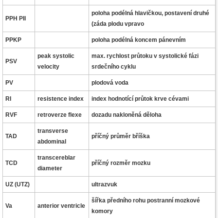
poloha podélná hlavičkou, postavení druhé
PPH PII
(záda plodu vpravo
PPKP
poloha podélná koncem pánevním
peak systolic
max. rychlost průtoku v systolické fázi
PSV
velocity
srdečního cyklu
PV
plodová voda
RI
resistence index
index hodnotící průtok krve cévami
RVF
retroverze flexe
dozadu nakloněná děloha
transverse
TAD
příčný průměr bříška
abdominal
transcereblar
TCD
příčný rozměr mozku
diameter
UZ (UTZ)
ultrazvuk
šířka předního rohu postranní mozkové
Va
anterior ventricle
komory