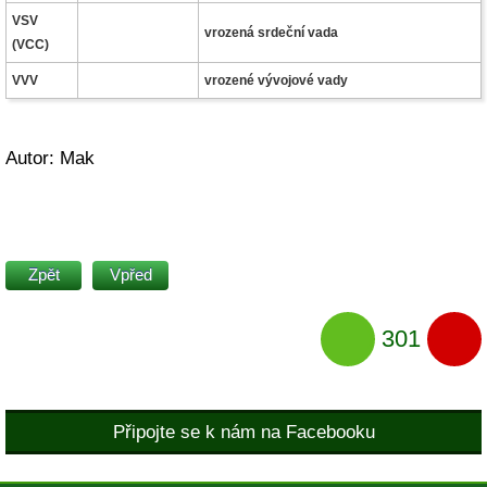
VSV
vrozená srdeční vada
(VCC)
VVV
vrozené vývojové vady
Autor: Mak
Zpět
Vpřed
301
Připojte se k nám na Facebooku