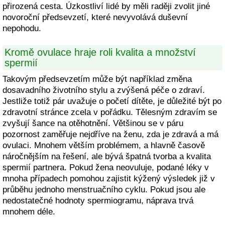
přirozená cesta. Úzkostliví lidé by měli raději zvolit jiné
novoroční předsevzetí, které nevyvolává duševní
nepohodu.
Kromě ovulace hraje roli kvalita a množství
spermií
Takovým předsevzetím může být například změna
dosavadního životního stylu a zvýšená péče o zdraví.
Jestliže totiž pár uvažuje o početí dítěte, je důležité být po
zdravotní stránce zcela v pořádku. Tělesným zdravím se
zvyšují šance na otěhotnění. Většinou se v páru
pozornost zaměřuje nejdříve na ženu, zda je zdravá a má
ovulaci. Mnohem větším problémem, a hlavně časově
náročnějším na řešení, ale bývá špatná tvorba a kvalita
spermií partnera. Pokud žena neovuluje, podané léky v
mnoha případech pomohou zajistit kýžený výsledek již v
průběhu jednoho menstruačního cyklu. Pokud jsou ale
nedostatečné hodnoty spermiogramu, náprava trvá
mnohem déle.