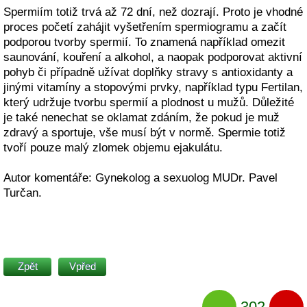
Spermiím totiž trvá až 72 dní, než dozrají. Proto je vhodné
proces početí zahájit vyšetřením spermiogramu a začít
podporou tvorby spermií. To znamená například omezit
saunování, kouření a alkohol, a naopak podporovat aktivní
pohyb či případně užívat doplňky stravy s antioxidanty a
jinými vitamíny a stopovými prvky, například typu Fertilan,
který udržuje tvorbu spermií a plodnost u mužů. Důležité
je také nenechat se oklamat zdáním, že pokud je muž
zdravý a sportuje, vše musí být v normě. Spermie totiž
tvoří pouze malý zlomek objemu ejakulátu.
Autor komentáře: Gynekolog a sexuolog MUDr. Pavel
Turčan.
Zpět
Vpřed
302