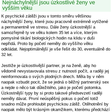
Nejnáchylnější jsou úzkostlivé ženy ve
vyšším věku
K psychické zátěži jsou v tomto směru většinou
náchylnější ženy, které jsou pracovně extrémně vytížené
a permanentně ve stresu. Dále ženy úzkostnější a
samozřejmě ty ve věku kolem 35 let a více, kterým
pomyslné tikání biologických hodin na klidu v duši
nepřidá. Proto by početí neměly do vyššího věku
odkládat. Nejoptimálnější je vše řešit do 30, eventuálně do
32 let.
Jestliže je úzkostlivější partner, je na ženě, aby ho
vědomě nevystavovala stresu z nutnosti počít, a raději jej
neinformovala o svých plodných dnech. Měla by v něm
naopak vzbudit pocit, že se jedná o běžný partnerský sex
a nejde o něco tak důležitého, jako je početí potomka.
Úzkostnější typy by si proto takové předsevzetí raději
neměly dávat. První neúspěšný pokus o početí totiž
snadno může prohloubit psychickou zátěž. Otěhotnění by
naopak mělo být krásným okamžikem, kterému předchází