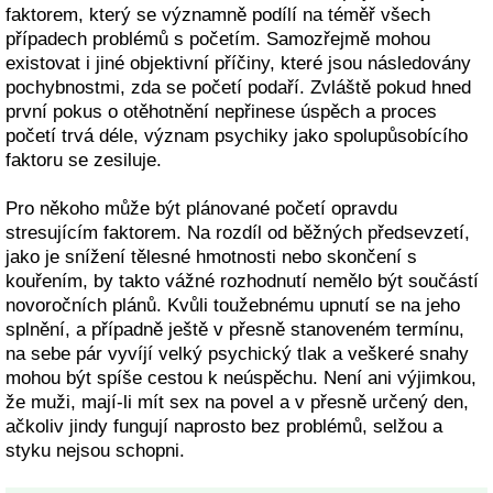
faktorem, který se významně podílí na téměř všech
případech problémů s početím. Samozřejmě mohou
existovat i jiné objektivní příčiny, které jsou následovány
pochybnostmi, zda se početí podaří. Zvláště pokud hned
první pokus o otěhotnění nepřinese úspěch a proces
početí trvá déle, význam psychiky jako spolupůsobícího
faktoru se zesiluje.
Pro někoho může být plánované početí opravdu
stresujícím faktorem. Na rozdíl od běžných předsevzetí,
jako je snížení tělesné hmotnosti nebo skončení s
kouřením, by takto vážné rozhodnutí nemělo být součástí
novoročních plánů. Kvůli toužebnému upnutí se na jeho
splnění, a případně ještě v přesně stanoveném termínu,
na sebe pár vyvíjí velký psychický tlak a veškeré snahy
mohou být spíše cestou k neúspěchu. Není ani výjimkou,
že muži, mají-li mít sex na povel a v přesně určený den,
ačkoliv jindy fungují naprosto bez problémů, selžou a
styku nejsou schopni.