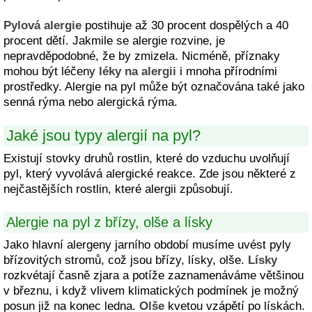
Pylová alergie
postihuje až 30 procent dospělých a 40
procent dětí. Jakmile se alergie rozvine, je
nepravděpodobné, že by zmizela. Nicméně, příznaky
mohou být léčeny
léky na alergii
i mnoha přírodními
prostředky. Alergie na pyl může být označována také jako
senná rýma nebo alergická rýma.
Jaké jsou typy alergií na pyl?
Existují stovky druhů rostlin, které do vzduchu uvolňují
pyl, který vyvolává alergické reakce. Zde jsou některé z
nejčastějších rostlin, které alergii způsobují.
Alergie na pyl z břízy, olše a lísky
Jako hlavní alergeny jarního období musíme uvést pyly
břízovitých stromů, což jsou břízy, lísky, olše.
Lísky
rozkvétají časně zjara a potíže zaznamenáváme většinou
v březnu, i když vlivem klimatických podmínek je možný
posun již na konec ledna.
Olše
kvetou vzápětí po lískách.