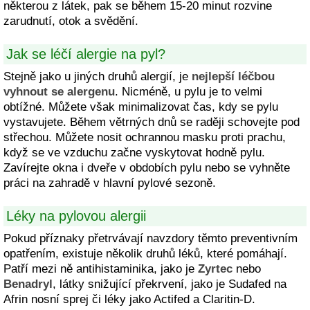
některou z látek, pak se během 15-20 minut rozvine
zarudnutí, otok a svědění.
Jak se léčí alergie na pyl?
Stejně jako u jiných druhů alergií, je
nejlepší léčbou
vyhnout se alergenu
. Nicméně, u pylu je to velmi
obtížné. Můžete však minimalizovat čas, kdy se pylu
vystavujete. Během větrných dnů se raději schovejte pod
střechou. Můžete nosit ochrannou masku proti prachu,
když se ve vzduchu začne vyskytovat hodně pylu.
Zavírejte okna i dveře v obdobích pylu nebo se vyhněte
práci na zahradě v hlavní pylové sezoně.
Léky na pylovou alergii
Pokud příznaky přetrvávají navzdory těmto preventivním
opatřením, existuje několik druhů léků, které pomáhají.
Patří mezi ně antihistaminika, jako je
Zyrtec
nebo
Benadryl
, látky snižující překrvení, jako je Sudafed na
Afrin nosní sprej či léky jako Actifed a Claritin-D.