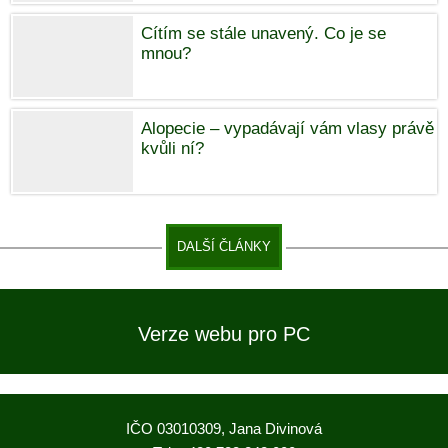
Cítím se stále unavený. Co je se
mnou?
Alopecie – vypadávají vám vlasy právě
kvůli ní?
DALŠÍ ČLÁNKY
Verze webu pro PC
IČO 03010309, Jana Divinová