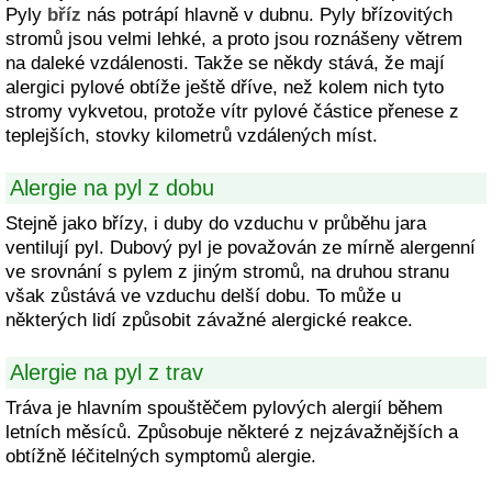
Pyly
bříz
nás potrápí hlavně v dubnu. Pyly břízovitých
stromů jsou velmi lehké, a proto jsou roznášeny větrem
na daleké vzdálenosti. Takže se někdy stává, že mají
alergici pylové obtíže ještě dříve, než kolem nich tyto
stromy vykvetou, protože vítr pylové částice přenese z
teplejších, stovky kilometrů vzdálených míst.
Alergie na pyl z dobu
Stejně jako břízy, i duby do vzduchu v průběhu jara
ventilují pyl. Dubový pyl je považován ze mírně alergenní
ve srovnání s pylem z jiným stromů, na druhou stranu
však zůstává ve vzduchu delší dobu. To může u
některých lidí způsobit závažné alergické reakce.
Alergie na pyl z trav
Tráva je hlavním spouštěčem pylových alergií během
letních měsíců. Způsobuje některé z nejzávažnějších a
obtížně léčitelných symptomů alergie.