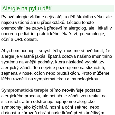
Alergie na pyl u dětí
Pylové alergie vídáme nejčastěji u dětí školního věku, ale
nejsou vzácné ani u předškoláků. Léčbou tohoto
onemocnění se zabývá především alergolog, ale i lékaři v
oborech pediatrie, praktického lékařství, pneumologie,
oční a ORL oblasti.
Abychom pochopili smysl léčby, musíme si uvědomit, že
alergie je vlastně jakási špatná odezva našeho imunitního
systému na vnější podněty, která následně vyvolá tzv.
alergický zánět. Ten nejvíce pozorujeme na sliznicích,
zejména v nose, očích nebo průduškách. Proto můžeme
léčbu rozdělit na symptomatickou a imunologickou.
Symptomatická terapie
přímo neovlivňuje podstatu
alergického procesu, ale potlačuje zánětlivou reakci na
sliznicích, a tím odstraňuje nepříjemné alergické
symptomy jako kýchání, nosní a oční sekreci nebo
dušnost a zároveň chrání naše tkáně před zánětlivým