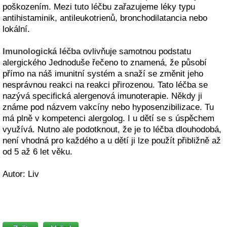
poškozením. Mezi tuto léčbu zařazujeme léky typu
antihistaminik, antileukotrienů, bronchodilatancia nebo
lokální.
Imunologická léčba
ovlivňuje samotnou podstatu
alergického Jednoduše řečeno to znamená, že působí
přímo na náš imunitní systém a snaží se změnit jeho
nesprávnou reakci na reakci přirozenou. Tato léčba se
nazývá specifická alergenová imunoterapie. Někdy ji
známe pod názvem vakcíny nebo hyposenzibilizace. Tu
má plně v kompetenci alergolog. I u dětí se s úspěchem
využívá. Nutno ale podotknout, že je to léčba dlouhodobá,
není vhodná pro každého a u dětí ji lze použít přibližně až
od 5 až 6 let věku.
Autor: Liv