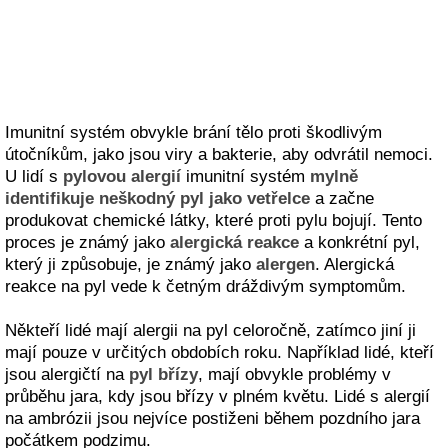
Imunitní systém obvykle brání tělo proti škodlivým
útočníkům, jako jsou viry a bakterie, aby odvrátil nemoci.
U lidí s
pylovou alergií
imunitní systém
mylně
identifikuje neškodný pyl jako vetřelce
a začne
produkovat chemické látky, které proti pylu bojují. Tento
proces je známý jako
alergická reakce
a konkrétní pyl,
který ji způsobuje, je známý jako
alergen
. Alergická
reakce na pyl vede k četným dráždivým symptomům.
Někteří lidé mají alergii na pyl celoročně, zatímco jiní ji
mají pouze v určitých obdobích roku. Například lidé, kteří
jsou alergičtí na
pyl břízy
, mají obvykle problémy v
průběhu jara, kdy jsou břízy v plném květu. Lidé s alergií
na ambrózii jsou nejvíce postiženi během pozdního jara
počátkem podzimu.