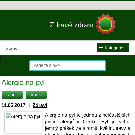
Zdravé zdraví
≡
Kategorie
Zdraví
|
Alergie na pyl
Zpět
Vpřed
11.05 2017
|
Zdraví
Alergie na pyl je jednou z nejčastějších
příčin alergií v Česku. Pyl je velmi
jemný prášek ze stromů, květin, trávy a
plevele, který slouží k oplodnění jiných