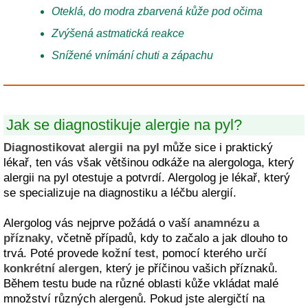
Oteklá, do modra zbarvená kůže pod očima
Zvýšená astmatická reakce
Snížené vnímání chuti a zápachu
Jak se diagnostikuje alergie na pyl?
Diagnostikovat alergii na pyl
může sice i praktický
lékař, ten vás však většinou odkáže na alergologa, který
alergii na pyl otestuje a potvrdí. Alergolog je lékař, který
se specializuje na diagnostiku a léčbu alergií.
Alergolog vás nejprve požádá o vaší
anamnézu a
příznaky
, včetně případů, kdy to začalo a jak dlouho to
trvá. Poté provede
kožní test
, pomocí kterého
určí
konkrétní alergen
, který je příčinou vašich příznaků.
Během testu bude na různé oblasti kůže vkládat malé
množství různých alergenů. Pokud jste alergičtí na