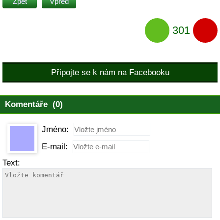
Zpět
Vpřed
301
Připojte se k nám na Facebooku
Komentáře (0)
Jméno:
E-mail:
Text: