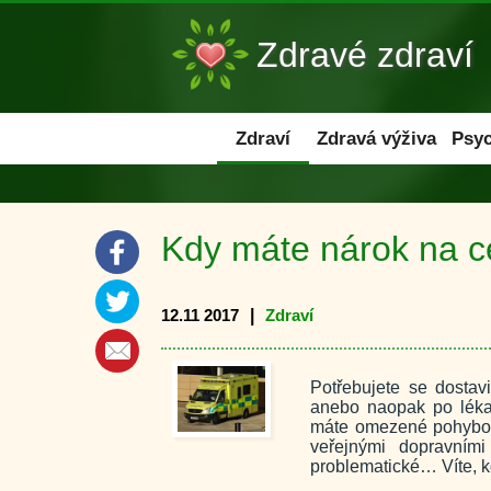
Zdravé zdraví
Zdraví
Zdraví
Zdravá výživa
Psyc
Kdy máte nárok na ce
12.11 2017
|
Zdraví
Potřebujete se dostavi
anebo naopak po léka
máte omezené pohybové
veřejnými dopravním
problematické… Víte, k