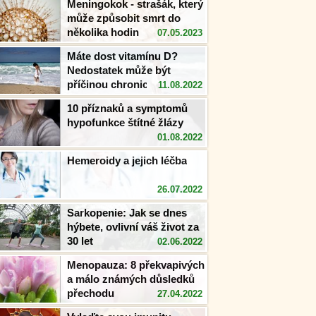
Meningokok - strašák, který
může způsobit smrt do
několika hodin
07.05.2023
Máte dost vitamínu D?
Nedostatek může být
příčinou chronického
11.08.2022
zánětu!
10 příznaků a symptomů
hypofunkce štítné žlázy
01.08.2022
Hemeroidy a jejich léčba
26.07.2022
Sarkopenie: Jak se dnes
hýbete, ovlivní váš život za
30 let
02.06.2022
Menopauza: 8 překvapivých
a málo známých důsledků
přechodu
27.04.2022