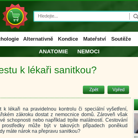
Search
hologie
Alternativně
Kondice
Mateřství
Soutěže
ANATOMIE
NEMOCI
stu k lékaři sanitkou?
Zpět
Vpřed
t k lékaři na pravidelnou kontrolu či speciální vyšetření,
řském zákroku dostat z nemocnice domů. Zároveň však
 schopnosti nebo například trpíte malátností. Cestování
i prostředky může být v takových případech poněkud
dy máte nárok na přepravu sanitkou?