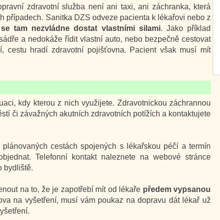
pravní zdravotní služba není ani taxi, ani záchranka, která
h případech. Sanitka DZS odveze pacienta k lékařovi nebo z
se tam nezvládne dostat vlastními silami
. Jako příklad
ádře a nedokáže řídit vlastní auto, nebo bezpečně cestovat
 cestu hradí zdravotní pojišťovna. Pacient však musí mít
tuaci, kdy kterou z nich využijete. Zdravotnickou záchrannou
ěstí či závažných akutních zdravotních potížích a kontaktujete
i plánovaných cestách spojených s lékařskou péčí a termín
objednat. Telefonní kontakt naleznete na webové stránce
 bydliště.
out na to, že je zapotřebí mít od lékaře
předem vypsanou
ova na vyšetření, musí vám poukaz na dopravu dát lékař už
šetření.