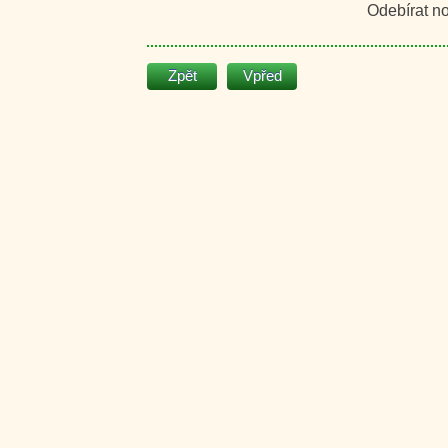
Odebírat n
Zpět
Vpřed