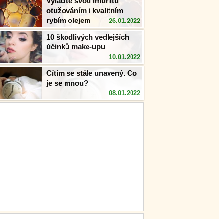
Vylaďte svou imunitu
otužováním i kvalitním
rybím olejem
26.01.2022
10 škodlivých vedlejších
účinků make-upu
10.01.2022
Cítím se stále unavený. Co
je se mnou?
08.01.2022