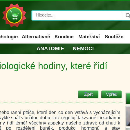
Search
hologie
Alternativně
Kondice
Mateřství
Soutěže
ANATOMIE
NEMOCI
iologické hodiny, které řídí
Zpět
Vpřed
nebo ranní ptáče, které den co den vstává s vycházejícím
vyklé spát v určitou dobu, což regulují takzvané cirkadiánní
diny řídí téměř všechny aspekty našeho zdraví: od chuti k
až po rozdělení buněk, produkci hormonů a stav