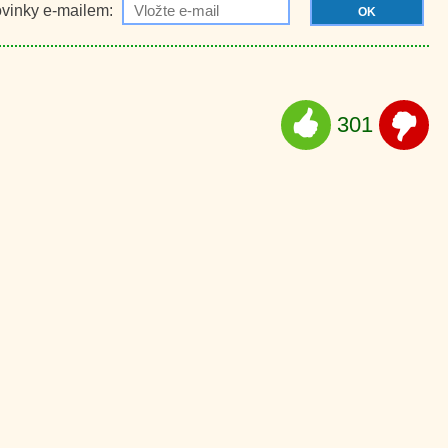
ovinky e-mailem:
OK
301