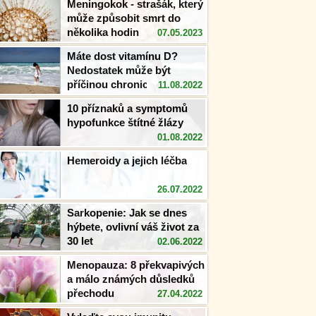
Meningokok - strašák, který
může způsobit smrt do
několika hodin
07.05.2023
Máte dost vitamínu D?
Nedostatek může být
příčinou chronického
11.08.2022
zánětu!
10 příznaků a symptomů
hypofunkce štítné žlázy
01.08.2022
Hemeroidy a jejich léčba
26.07.2022
Sarkopenie: Jak se dnes
hýbete, ovlivní váš život za
30 let
02.06.2022
Menopauza: 8 překvapivých
a málo známých důsledků
přechodu
27.04.2022