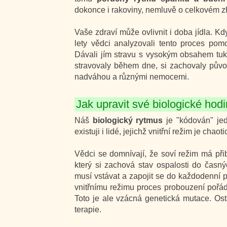
dokonce i rakoviny, nemluvě o celkovém zh
Vaše zdraví může ovlivnit i doba jídla. Kdy
lety vědci analyzovali tento proces pom
Dávali jím stravu s vysokým obsahem tuku
stravovaly během dne, si zachovaly původ
nadváhou a různými nemocemi.
Jak upravit své biologické hod
Náš
biologický rytmus
je "kódován" jed
existuji i lidé, jejichž vnitřní režim je chao
Vědci se domnívají, že soví režim má př
který si zachová stav ospalosti do časn
musí vstávat a zapojit se do každodenní p
vnitřnímu režimu proces probouzení pořád 
Toto je ale vzácná genetická mutace. Os
terapie.