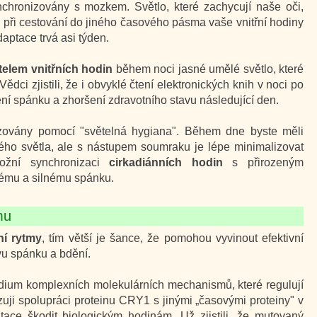
hronizovány s mozkem. Světlo, které zachycují naše oči,
o při cestování do jiného časového pásma vaše vnitřní hodiny
aptace trvá asi týden.
telem vnitřních hodin
během noci jasné umělé světlo, které
dci zjistili, že i obvyklé čtení elektronických knih v noci po
í spánku a zhoršení zdravotního stavu následující den.
izovány pomocí "světelná hygiana". Během dne byste měli
ého světla, ale s nástupem soumraku je lépe minimalizovat
ožní synchronizaci
cirkadiánních hodin
s přirozeným
vému a silnému spánku.
mu
ní rytmy
, tím větší je šance, že pomohou vyvinout efektivní
vu spánku a bdění.
dium komplexních molekulárních mechanismů, které regulují
zuji spolupráci proteinu CRY1 s jinými „časovými proteiny" v
ace škodit biologickým hodinám. Už zjistili, že mutovaný