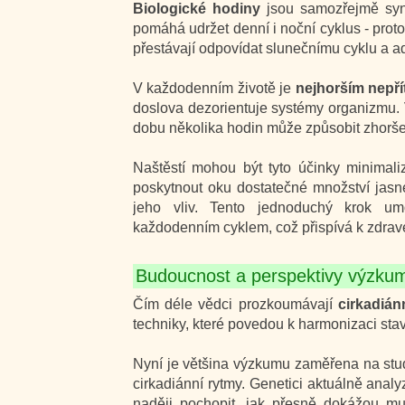
Biologické hodiny
jsou samozřejmě sync
pomáhá udržet denní i noční cyklus - prot
přestávají odpovídat slunečnímu cyklu a ad
V každodenním životě je
nejhorším nepří
doslova dezorientuje systémy organizmu. Vě
dobu několika hodin může způsobit zhoršen
Naštěstí mohou být tyto účinky minimal
poskytnout oku dostatečné množství jasn
jeho vliv. Tento jednoduchý krok um
každodenním cyklem, což přispívá k zdra
Budoucnost a perspektivy výzku
Čím déle vědci prozkoumávají
cirkadián
techniky, které povedou k harmonizaci sta
Nyní je většina výzkumu zaměřena na stu
cirkadiánní rytmy. Genetici aktuálně analy
naději pochopit, jak přesně dokážou mut