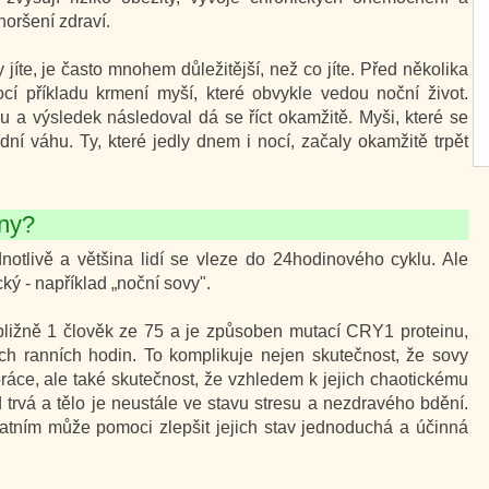
oršení zdraví.
 jíte, je často mnohem důležitější, než co jíte. Před několika
ocí příkladu krmení myší, které obvykle vedou noční život.
 a výsledek následoval dá se říct okamžitě. Myši, které se
ní váhu. Ty, které jedly dnem i nocí, začaly okamžitě trpět
iny?
notlivě a většina lidí se vleze do 24hodinového cyklu. Ale
tický - například „noční sovy".
ibližně 1 člověk ze 75 a je způsoben mutací CRY1 proteinu,
ých ranních hodin. To komplikuje nejen skutečnost, že sovy
ráce, ale také skutečnost, že vzhledem k jejich chaotickému
trvá a tělo je neustále ve stavu stresu a nezdravého bdění.
tatním může pomoci zlepšit jejich stav jednoduchá a účinná