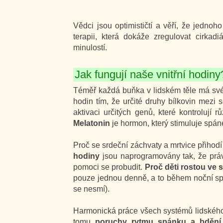
Vědci jsou optimističtí a věří, že jedn
terapii, která dokáže zregulovat cirk
minulostí.
Jak fungují naše vnitřní hodiny
Téměř každá buňka v lidském těle má své 
hodin tím, že určité druhy bílkovin mez
aktivaci určitých genů, které kontrolují
Melatonin
je hormon, který stimuluje spáne
Proč se srdeční záchvaty a mrtvice přihod
hodiny
jsou naprogramovány tak, že práv
pomoci se probudit.
Proč děti rostou ve
pouze jednou denně, a to během noční spá
se nesmí).
Harmonická práce všech systémů lidského
tomu
poruchy rytmu spánku a bdění