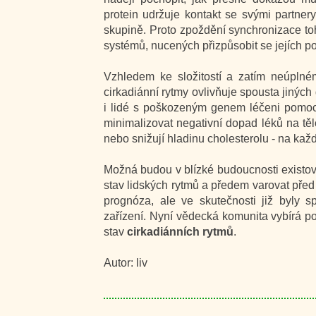
protein udržuje kontakt se svými partner
skupině. Proto zpoždění synchronizace to
systémů, nucených přizpůsobit se jejích 
Vzhledem ke složitostí a zatím neúplném 
cirkadiánní rytmy ovlivňuje spousta jiných
i lidé s poškozeným genem léčeni pomoci
minimalizovat negativní dopad léků na tělo
nebo snižují hladinu cholesterolu - na kaž
Možná budou v blízké budoucnosti existova
stav lidských rytmů a předem varovat před 
prognóza, ale ve skutečnosti již byly 
zařízení. Nyní vědecká komunita vybírá po
stav
cirkadiánních rytmů
.
Autor: liv