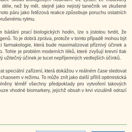
y déle, než by měl, stejně jako nejistý tanečník ve zkušené
hoto páru jako řetězová reakce způsobuje poruchu ostatních
porušenému rytmu.
bádáni prací biologických hodin, lze s jistotou tvrdit, že
 genů. To je dobrá zpráva, protože v tomto případě mohou být
 farmakologie, která bude maximalizovat příznivý účinek a
. Tohle je problém moderních léků, které zvyšují krevní tlak
dý užitečný účinek je tucet nepříjemných vedlejších účinků.
t speciální zařízení, která dokážou v reálném čase sledovat
chaosem v režimu. To může znít jako další příliš optimistická
splněny téměř všechny předpoklady pro vytvoření takových
uze vhodné biomarkery, jejichž obsah v krvi vizuálně odrazí