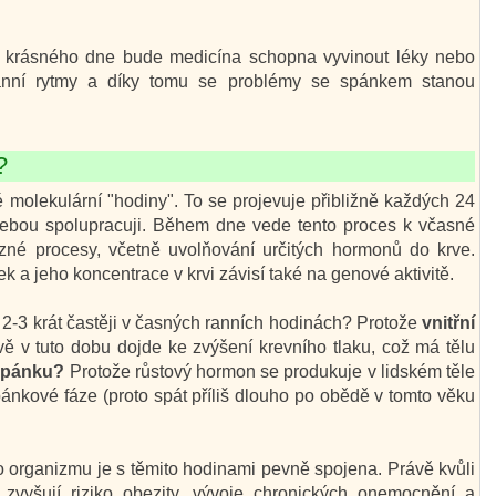
oho krásného dne bude medicína schopna vyvinout léky nebo
adiánní rytmy a díky tomu se problémy se spánkem stanou
?
molekulární "hodiny". To se projevuje přibližně každých 24
i sebou spolupracuji. Během dne vede tento proces k včasné
 různé procesy, včetně uvolňování určitých hormonů do krve.
k a jeho koncentrace v krvi závisí také na genové aktivitě.
í 2-3 krát častěji v časných ranních hodinách? Protože
vnitřní
ě v tuto dobu dojde ke zvýšení krevního tlaku, což má tělu
 spánku?
Protože růstový hormon se produkuje v lidském těle
nkové fáze (proto spát příliš dlouho po obědě v tomto věku
 organizmu je s těmito hodinami pevně spojena. Právě kvůli
zvyšují riziko obezity, vývoje chronických onemocnění a