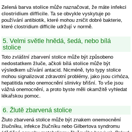
Zelená barva stolice
může naznačovat, že máte
infekci
clostridium difficile
. Ta se obvykle vyskytuje po
používání antibiotik, které mohou zničit dobré bakterie,
které clostridium difficile udržují v normě.
5. Velmi světle hnědá, šedá, nebo bílá
stolice
Toto zvláštní zbarvení stolice může být způsobeno
nedostatkem žluče
, ačkoli
bílá stolice
může být
výsledkem užívání antacid. Nicméně, tyto typy stolice
mohou signalizovat zdravotní problémy, jako jsou cirhóza,
hepatitida nebo onemocnění slinivky břišní. To vše jsou
vážná onemocnění, a proto byste měli okamžitě vyhledat
lékařskou pomoc.
6. Žlutě zbarvená stolice
Žluto zbarvená stolice může být znakem
onemocnění
žlučníku
, infekce žlučníku nebo Gilbertova syndromu