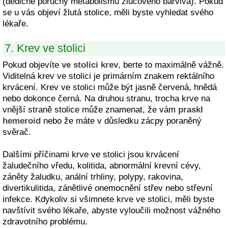
(dědičné poruchy metabolismu žlučového barviva). Pokud
se u vás objeví žlutá stolice, měli byste vyhledat svého
lékaře.
7. Krev ve stolici
Pokud objevíte
ve stolici krev
, berte to maximálně vážně.
Viditelná krev ve stolici je primárním znakem rektálního
krvácení. Krev ve stolici může být jasně červená, hnědá
nebo dokonce černá. Na druhou stranu, trocha krve na
vnější straně stolice může znamenat, že vám
praskl
hemeroid
nebo že máte v důsledku zácpy poraněný
svěrač.
Dalšími příčinami krve ve stolici jsou krvácení
žaludečního vředu, kolitida, abnormální krevní cévy,
záněty žaludku, anální trhliny, polypy, rakovina,
divertikulitida, zánětlivé onemocnění střev nebo střevní
infekce. Kdykoliv si všimnete krve ve stolici, měli byste
navštívit svého lékaře, abyste vyloučili možnost vážného
zdravotního problému.