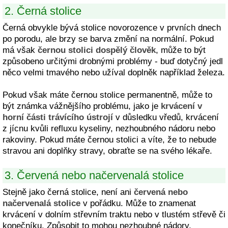
2. Černá stolice
Černá obvykle bývá stolice novorozence v prvních dnech
po porodu, ale brzy se barva změní na normální. Pokud
má však
černou stolici dospělý člověk
, může to být
způsobeno určitými drobnými problémy - buď dotyčný jedl
něco velmi tmavého nebo užíval doplněk například železa.
Pokud však máte černou stolice permanentně, může to
být známka vážnějšího problému, jako je
krvácení v
horní části trávícího ústrojí
v důsledku vředů, krvácení
z jícnu kvůli refluxu kyseliny, nezhoubného nádoru nebo
rakoviny. Pokud máte černou stolici a víte, že to nebude
stravou ani doplňky stravy, obraťte se na svého lékaře.
3. Červená nebo načervenalá stolice
Stejně jako černá stolice, není ani
červená nebo
načervenalá stolice
v pořádku. Může to znamenat
krvácení v dolním střevním traktu nebo v tlustém střevě či
konečníku. Způsobit to mohou nezhoubné nádory,