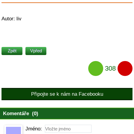
Autor: liv
Zpět
Vpřed
308
Připojte se k nám na Facebooku
Komentáře (0)
Jméno: