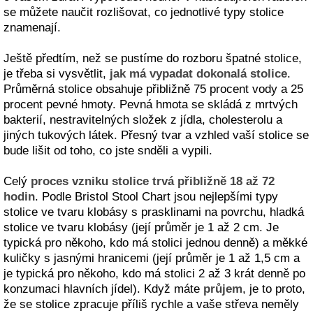
se můžete naučit rozlišovat, co jednotlivé typy stolice
znamenají.
Ještě předtím, než se pustíme do rozboru špatné stolice,
je třeba si vysvětlit,
jak má vypadat dokonalá stolice
.
Průměrná stolice obsahuje přibližně 75 procent vody a 25
procent pevné hmoty. Pevná hmota se skládá z mrtvých
bakterií, nestravitelných složek z jídla, cholesterolu a
jiných tukových látek. Přesný tvar a vzhled vaší stolice se
bude lišit od toho, co jste snděli a vypili.
Celý
proces vzniku stolice trvá přibližně 18 až 72
hodin
. Podle Bristol Stool Chart jsou nejlepšími typy
stolice ve tvaru klobásy s prasklinami na povrchu, hladká
stolice ve tvaru klobásy (její průměr je 1 až 2 cm. Je
typická pro někoho, kdo má stolici jednou denně) a měkké
kuličky s jasnými hranicemi (její průměr je 1 až 1,5 cm a
je typická pro někoho, kdo má stolici 2 až 3 krát denně po
konzumaci hlavních jídel). Když máte
průjem
, je to proto,
že se stolice zpracuje příliš rychle a vaše střeva neměly