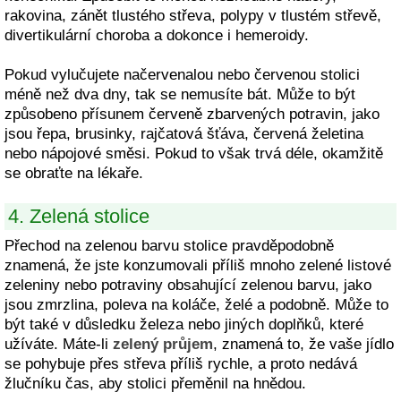
rakovina, zánět tlustého střeva, polypy v tlustém střevě,
divertikulární choroba a dokonce i hemeroidy.
Pokud vylučujete načervenalou nebo červenou stolici
méně než dva dny, tak se nemusíte bát. Může to být
způsobeno přísunem červeně zbarvených potravin, jako
jsou řepa, brusinky, rajčatová šťáva, červená želetina
nebo nápojové směsi. Pokud to však trvá déle, okamžitě
se obraťte na lékaře.
4. Zelená stolice
Přechod na zelenou barvu stolice pravděpodobně
znamená, že jste konzumovali příliš mnoho zelené listové
zeleniny nebo potraviny obsahující zelenou barvu, jako
jsou zmrzlina, poleva na koláče, želé a podobně. Může to
být také v důsledku železa nebo jiných doplňků, které
užíváte. Máte-li
zelený průjem
, znamená to, že vaše jídlo
se pohybuje přes střeva příliš rychle, a proto nedává
žlučníku čas, aby stolici přeměnil na hnědou.