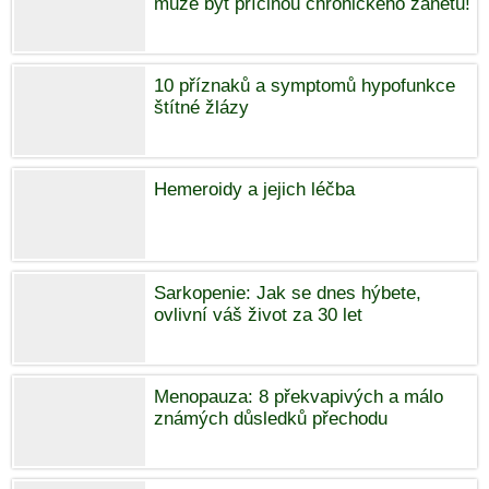
může být příčinou chronického zánětu!
10 příznaků a symptomů hypofunkce
štítné žlázy
Hemeroidy a jejich léčba
Sarkopenie: Jak se dnes hýbete,
ovlivní váš život za 30 let
Menopauza: 8 překvapivých a málo
známých důsledků přechodu