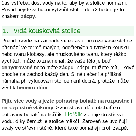
čas vstřebat dost vody na to, aby byla stolice normální.
Pokud nejste schopni vytvořit stolici do 72 hodin, je to
znakem
zácpy
.
1. Tvrdá kouskovitá stolice
Pokud trávíte na záchodě více času, protože vaše stolice
přichází ve formě malých, oddělených a tvrdých kousků
nebo tvaru klobásy, ale hrudkovitého tvaru, který těžko
vychází, může to znamenat, že vaše tělo je buď
dehydrované
nebo máte
zácpu
. Zácpu můžete mít, i když
chodíte na záchod každý den. Silné tlačení a přílišná
námaha při vylučování stolice není dobrá, protože může
vést k
hemeroidům
.
Pijte více vody a jezte potraviny bohaté na rozpustné i
nerozpustné vlákniny
. Svou stravu dále obohaťte o
Hořčík
potraviny bohaté na hořčík.
vtahuje do střeva
vodu, díky čemuž je stolice měkčí. Zároveň se uvolňují
svaly ve střevní stěně, které také pomáhají proti zácpě.