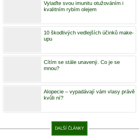
Vylaďte svou imunitu otužováním i
kvalitním rybím olejem
10 škodlivých vedlejších účinků make-
upu
Cítím se stále unavený. Co je se
mnou?
Alopecie – vypadávají vám vlasy právě
kvůli ní?
DALŠÍ ČLÁNKY