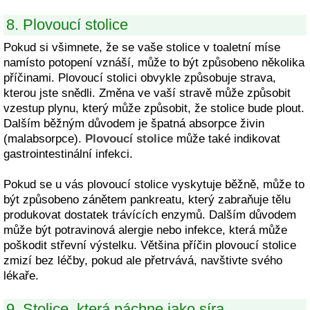
8. Plovoucí stolice
Pokud si všimnete, že se vaše stolice v toaletní míse
namísto potopení vznáší, může to být způsobeno několika
příčinami. Plovoucí stolici obvykle způsobuje strava,
kterou jste snědli. Změna ve vaší stravě může způsobit
vzestup plynu, který může způsobit, že stolice bude plout.
Dalším běžným důvodem je špatná absorpce živin
(malabsorpce).
Plovoucí stolice
může také indikovat
gastrointestinální infekci.
Pokud se u vás plovoucí stolice vyskytuje běžně, může to
být způsobeno zánětem pankreatu, který zabraňuje tělu
produkovat dostatek trávících enzymů. Dalším důvodem
může být potravinová alergie nebo infekce, která může
poškodit střevní výstelku. Většina příčin plovoucí stolice
zmizí bez léčby, pokud ale přetrvává, navštivte svého
lékaře.
9. Stolice, která páchne jako síra