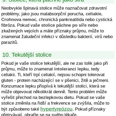
Neobvykle špinavá stolice může naznačovat zdravotní
problémy, jako jsou malabsorpční porucha,
celiakie
,
Crohnova nemoc
, chronická pankreatitida nebo cystická
fibróza. Pokud vaše
stolice páchne po síře nebo
zkažených vejcích
a máte příznaky průjmu, může to
znamenat žaludeční infekci v důsledku bakterií, virů nebo
parazitů.
10. Tekutější stolice
Pokud je vaše stolice tekutější, ale ne zas tolik jako při
průjmu, může to znamenat
intoleranci lepku
, tedy
celiakii. Ti, kteří trpí celiakií, nejsou schopni tolerovat
gluten - protein nacházející se v pšenici, žitě a ječmeni.
Konzumace lepku přispívá k tekutější stolici, která se
může objevovat několikrát denně. Tento problém může
vyřešit přechod na bezlepkovou dietu. Pokud se vaše
stolice změnila na řidší a frekvence se zvýšila, může to
hypertyreózou
být způsobeno také
. Pokud příznaky
přetrvávají, obraťte se na svého lékaře.