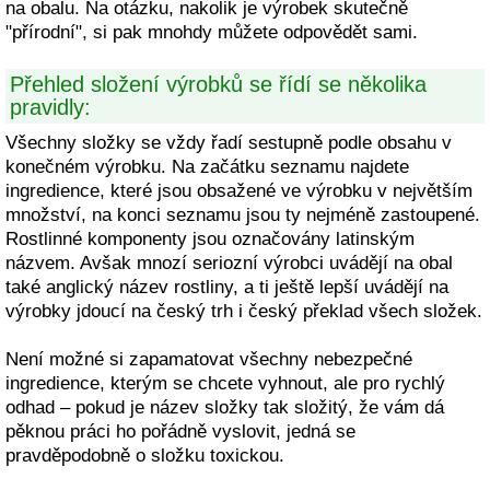
na obalu. Na otázku, nakolik je výrobek skutečně
"přírodní", si pak mnohdy můžete odpovědět sami.
Přehled složení výrobků se řídí se několika
pravidly:
Všechny složky se vždy řadí sestupně podle obsahu v
konečném výrobku. Na začátku seznamu najdete
ingredience, které jsou obsažené ve výrobku v největším
množství, na konci seznamu jsou ty nejméně zastoupené.
Rostlinné komponenty jsou označovány latinským
názvem. Avšak mnozí seriozní výrobci uvádějí na obal
také anglický název rostliny, a ti ještě lepší uvádějí na
výrobky jdoucí na český trh i český překlad všech složek.
Není možné si zapamatovat všechny nebezpečné
ingredience, kterým se chcete vyhnout, ale pro rychlý
odhad – pokud je název složky tak složitý, že vám dá
pěknou práci ho pořádně vyslovit, jedná se
pravděpodobně o složku toxickou.