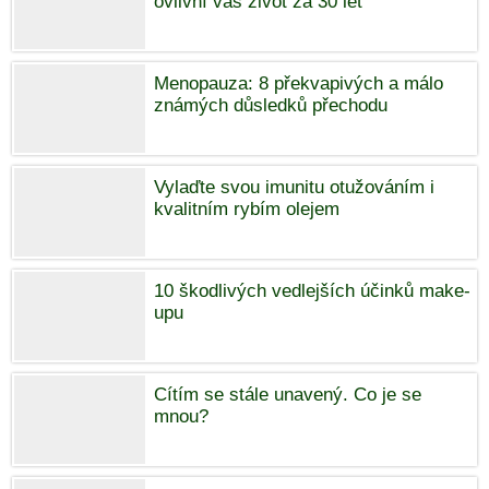
ovlivní váš život za 30 let
Menopauza: 8 překvapivých a málo
známých důsledků přechodu
Vylaďte svou imunitu otužováním i
kvalitním rybím olejem
10 škodlivých vedlejších účinků make-
upu
Cítím se stále unavený. Co je se
mnou?