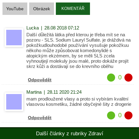
YouTube
Obrázek
KOMENTÁŘ
Lucka
|
28.08 2018 07:12
Další důležitá látka před kterou je třeba mít se na
pozoru - SLS. Sodium Lauryl Sulfate. je dráždivá na
pokožkudlouhodobé používání vysušuje pokožkuu
někoho může způsobovat komedonylidé s
atopickým ekzémem, by se měli SLS zcela
vyhnoutjejí molekuly jsou malé, proto dokáže projít
skrz kůži a dostávají se do krevního oběhu
0
Odpovědět
Martina
|
28.11 2020 21:24
mam prodloužené vlasy a proto si vybírám kvalitní
vlasovou kosmetiku, žádné obyčejné šity z drogerie
0
Odpovědět
Další články z rubriky Zdraví