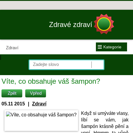
Zdravé zdraví
≡
Kategorie
Zdraví
|
Víte, co obsahuje váš šampon?
Zpět
Vpřed
05.11 2015
|
Zdraví
Když si umýváte vlasy,
líbí se vám, jak
šampón krásně pění a
voní. Hmmm, ta vůně