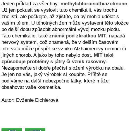
Jeden příklad za všechny:
methylchloroisothiazolinone
.
Už jen pokusit se vyslovit tuto chemikálii, vás trochu
znejistí, ale počkejte, až zjistíte, co by mohla udělat s
vaším tělem. U těhotných žen může vystavení této složce
po delší dobu způsobit abnormální vývoj mozku plodu.
Tato chemikálie, také
známá pod zkratkou MIT
, napadá
nervový system, což znamená, že v delším časovém
intervalu může přispět ke vzniku Alzhaimerovy nemoci či
jiných chorob. A jako by toho nebylo dost,
MIT také
způsobuje problémy s játry či vznik rakoviny
.
Nezapomeňte si dobře přečíst složení výrobku na obalu.
Je jen na vás, jaký výrobek si koupíte. Příště se
podíváme na další nebezpečné látky, které může
obsahovat vaše kosmetika.
Autor: Evženie Eichlerová