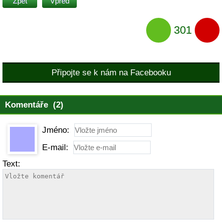
Zpět
Vpřed
301
Připojte se k nám na Facebooku
Komentáře (2)
Jméno:
E-mail:
Text: