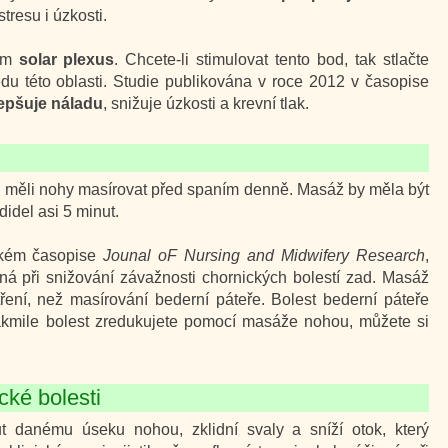
tresu i úzkosti.
nem
solar plexus
. Chcete-li stimulovat tento bod, tak stlačte
du této oblasti. Studie publikována v roce 2012 v časopise
epšuje náladu
, snižuje úzkosti a krevní tlak.
si měli nohy masírovat před spaním denně. Masáž by měla být
idel asi 5 minut.
nském časopise
Jounal oF Nursing and Midwifery Research
,
ná při snižování závažnosti chornických bolestí zad. Masáž
ní, než masírování bederní páteře. Bolest bederní páteře
kmile bolest zredukujete pomocí masáže nohou, můžete si
cké bolesti
danému úseku nohou, zklidní svaly a sníží otok, který