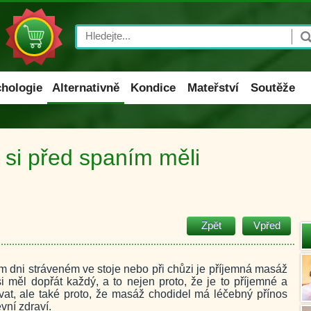
Search
hologie
Alternativně
Kondice
Mateřství
Soutěže
 si před spaním měli
Zpět
Vpřed
 dni stráveném ve stoje nebo při chůzi je příjemná masáž
i měl dopřát každý, a to nejen proto, že je to příjemné a
at, ale také proto, že masáž chodidel má léčebný přínos
vní zdraví.