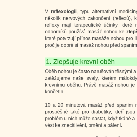
V
reflexologii
, typu alternativní medi
několik nervových zakončení (reflexů),
reflexy mají terapeutické účinky, kter
odborníků používá masáž nohou ke
zlep
které potvrzují přínos masáže nohou pro 
proč je dobré si masáž nohou před spaním
1. Zlepšuje krevní oběh
Oběh nohou je často narušován těsnými a
zatěžujeme naše svaly, kterém málokdy
krevnímu oběhu. Právě masáž nohou je je
končetin.
10 a 20 minutová masáž před spaním mů
prospěšné také pro diabetiky, kteří jsou
problém u nich může nastat, když tkáně a 
vést ke znecitlivění, brnění a pálení.