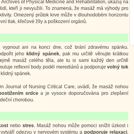
 Archives of Physical Medicine and Rehabilitation, ukazuj na
lidí, kteří ji nevyužili. To znamená, že masáž má výhody pro
 aktivity. Omezený průtok krve může v dlouhodobém horizontu
vní tlak, křečové žíly a poškození orgánů.
i vypnout ani na konci dne, což brání zdravému spánku.
odpořit jeho
klidný spánek
, pak mu určitě věnujte krátkou
ejmě masáž celého těla, ale tu si sami každý den určitě
muluje reflexní body podél merediánů a podporuje
volný tok
 klidný spánek.
ém Journal of Nursing Critical Care, uvádí, že masáž nohou
postižením srdce
a je vysoce doporučována pro zlepšení
rdeční chorobou.
kost
nebo
stres
. Masáž nohou může pomoci snížit úzkost i
ou vytváří odezvu v nervovém systému a
podporuje relaxaci
.