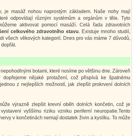
cíny, je masáž nohou naprostým základem. Naše nohy mají
 které odpovídají různým systémům a orgánům v těle. Tyto
é můžeme aktivovat pomocí masáží. Celá řada zdravotních
šení celkového zdravotního stavu
. Existuje mnoho studií,
lidi všech věkových kategorií. Dnes pro vás máme 7 důvodů,
 dopřát.
 nepohodlnými botami, které nosíme po většinu dne. Zároveň
 dopřejeme nějaké protažení, což přispívá ke špatnému
dnou z nejlepších možností, jak zlepšit prokrvení dolních
že výrazně zlepšit krevní oběh dolních končetin, což je
 vystaveni vyššímu riziku vzniku periferní neuropatie.Tento
nervy v končetinách nemají dostatek živin a kyslíku. To může