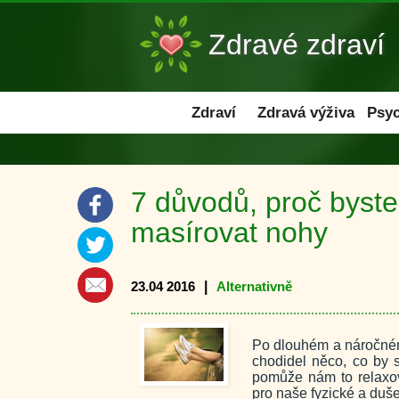
Zdravé zdraví
Zdraví
Zdraví
Zdravá výživa
Psyc
7 důvodů, proč byste
masírovat nohy
23.04 2016
|
Alternativně
Po dlouhém a náročném
chodidel něco, co by s
pomůže nám to relaxov
pro naše fyzické a duše