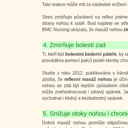
Tato reakce může mít za následek snížení s
Stres zmírňuje působení na reflex jmé
strany nohou k sobě. Bod najdete ve stře
BMC Nursing ukázala, že masáž nohou
zl
4. Zmírňuje bolesti zad
Ti, kteří trpí
bolestmi bederní páteře
, by 
prováděna pomocí palců podél klenby chod
Studie z roku 2012, publikována v írá
zjistila, že
reflexní masáž nohou
je účin
nohou se zdá být lepším způsobem ošetře
může znehodnocovat i zdravý spánek. Ja
vychutnat i klidný a bezbolestný spánek.
5. Snižuje otoky nohou i chroni
Dobrá masáž nohou pomůže odpočinout 