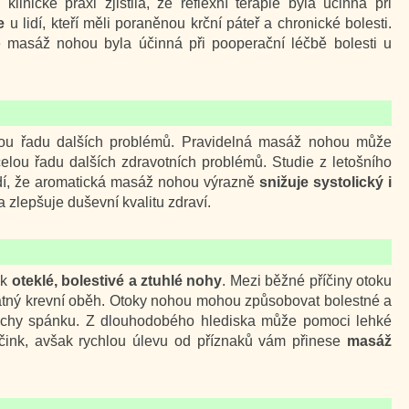
linické praxi zjistila, že reflexní terapie byla účinná při
e
u lidí, kteří měli poraněnou krční páteř a chronické bolesti.
e masáž nohou byla účinná při pooperační léčbě bolesti u
lou řadu dalších problémů. Pravidelná masáž nohou může
celou řadu dalších zdravotních problémů. Studie z letošního
rdí, že aromatická masáž nohou výrazně
snižuje systolický i
a zlepšuje duševní kvalitu zdraví.
ek
oteklé, bolestivé a ztuhlé nohy
. Mezi běžné příčiny otoku
patný krevní oběh. Otoky nohou mohou způsobovat bolestné a
uchy spánku. Z dlouhodobého hlediska může pomoci lehké
rečink, avšak rychlou úlevu od příznaků vám přinese
masáž