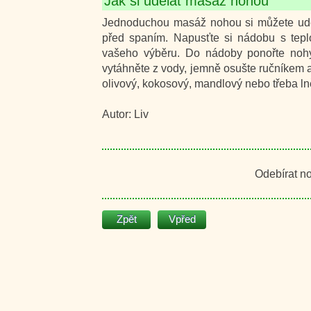
Jak si udělat masáž nohou
Jednoduchou masáž nohou si můžete uděl
před spaním. Napusťte si nádobu s teplo
vašeho výběru. Do nádoby ponořte noh
vytáhněte z vody, jemně osušte ručníkem a
olivový, kokosový, mandlový nebo třeba ln
Autor: Liv
Odebírat n
Zpět
Vpřed