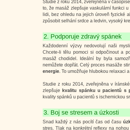
Studie z roku 2014, zveřejněna v časopise
to, že masáž zlepšuje vaskulární funkci u 
lidi, bez ohledu na jejich úroveň fyzické
způsobit selhání srdce a ledvin, vysoký kre
2. Podporuje zdravý spánek
Každodenní výzvy nedovolují naši mysl
Chcete-li tělu pomoci si odpočinout a p
masáž chodidel. Ideální by byla samozř
nemůžete dopřát. Celý proces masáže sti
energie
. To umožňuje hlubokou relaxaci a
Studie z roku 2014, zveřejněna v íránsk
zlepšuje
kvalitu spánku u pacientů s 
kvality spánků u pacientů s ischemickou s
3. Boj se stresem a úzkosti
Snad každý z nás pocítí čas od času
úz
stres. Tlak na konkrétní reflexy na noh