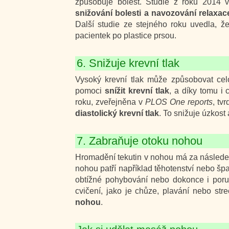
způsobuje bolest. Studie z roku 2014 v k
snižování bolesti a navozování relaxac
Další studie ze stejného roku uvedla, ž
pacientek po plastice prsou.
6. Snižuje krevní tlak
Vysoký krevní tlak může způsobovat ce
pomoci
snížit krevní tlak
, a díky tomu i 
roku, zveřejněna v
PLOS One reports
, tv
diastolický krevní tlak
. To snižuje úzkost 
7. Zabraňuje otoku nohou
Hromadění tekutin v nohou má za násled
nohou patří například těhotenství nebo š
obtížné pohybování nebo dokonce i por
cvičení, jako je chůze, plavání nebo st
nohou
.