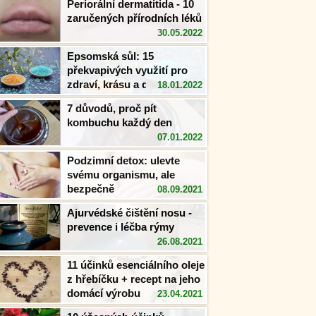
Periorální dermatitida - 10
zaručených přírodních léků
30.05.2022
Epsomská sůl: 15
překvapivých využití pro
zdraví, krásu a domov
18.01.2022
7 důvodů, proč pít
kombuchu každý den
07.01.2022
Podzimní detox: ulevte
svému organismu, ale
bezpečně
08.09.2021
Ajurvédské čištění nosu -
prevence i léčba rýmy
26.08.2021
11 účinků esenciálního oleje
z hřebíčku + recept na jeho
domácí výrobu
23.04.2021