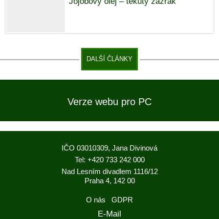
Jojobový olej – tekutý zázrak
DALŠÍ ČLÁNKY
Verze webu pro PC
IČO 03010309, Jana Divinová
Tel: +420 733 242 000
Nad Lesním divadlem 1116/12
Praha 4, 142 00
O nás
GDPR
E-Mail