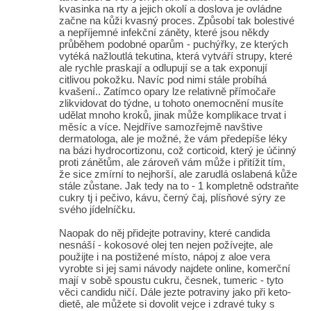
kvasinka na rty a jejich okolí a doslova je ovládne
začne na kůži kvasný proces. Způsobí tak bolestivé
a nepříjemné infekční záněty, které jsou někdy
průběhem podobné oparům - puchýřky, ze kterých
vytéká nažloutlá tekutina, která vytváří strupy, které
ale rychle praskají a odlupují se a tak exponují
citlivou pokožku. Navíc pod nimi stále probíhá
kvašení.. Zatímco opary lze relativně přímočaře
zlikvidovat do týdne, u tohoto onemocnění musíte
udělat mnoho kroků, jinak může komplikace trvat i
měsíc a více. Nejdříve samozřejmě navštive
dermatologa, ale je možné, že vám předepíše léky
na bázi hydrocortizonu, což corticoid, který je účinný
proti zánětům, ale zároveň vám může i přitížit tím,
že sice zmírní to nejhorší, ale zarudlá oslabená kůže
stále zůstane. Jak tedy na to - 1 kompletně odstraňte
cukry tj i pečivo, kávu, černý čaj, plísňové sýry ze
svého jídelníčku.
Naopak do něj přidejte potraviny, které candida
nesnáší - kokosové olej ten nejen požívejte, ale
použijte i na postižené místo, nápoj z aloe vera
vyrobte si jej sami návody najdete online, komerční
mají v sobě spoustu cukru, česnek, tumeric - tyto
věci candidu ničí. Dále jezte potraviny jako při keto-
dietě, ale můžete si dovolit vejce i zdravé tuky s