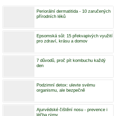
Periorální dermatitida - 10 zaručených
přírodních léků
Epsomská sůl: 15 překvapivých využití
pro zdraví, krásu a domov
7 důvodů, proč pít kombuchu každý
den
Podzimní detox: ulevte svému
organismu, ale bezpečně
Ajurvédské čištění nosu - prevence i
léčba rýmy