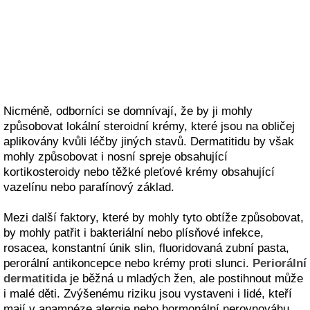
Nicméně, odborníci se domnívají, že by ji mohly
způsobovat lokální steroidní krémy, které jsou na obličej
aplikovány kvůli léčby jiných stavů. Dermatitidu by však
mohly způsobovat i nosní spreje obsahující
kortikosteroidy nebo těžké pleťové krémy obsahující
vazelínu nebo parafínový základ.
Mezi další faktory, které by mohly tyto obtíže způsobovat,
by mohly patřit i bakteriální nebo plísňové infekce,
rosacea, konstantní únik slin, fluoridovaná zubní pasta,
perorální antikoncepce nebo krémy proti slunci.
Periorální
dermatitida
je běžná u mladých žen, ale postihnout může
i malé děti. Zvýšenému riziku jsou vystaveni i lidé, kteří
mají v anamnéze alergie nebo hormonální nerovnováhu.