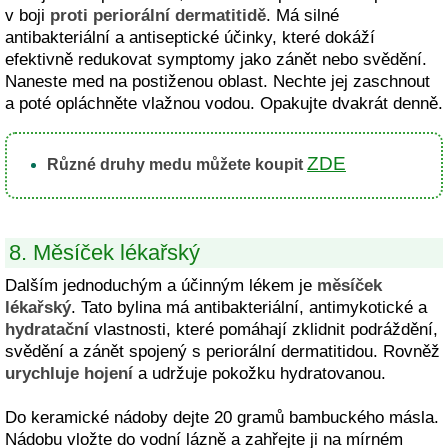
v boji
proti periorální dermatitidě
. Má silné
antibakteriální a antiseptické účinky, které dokáží
efektivně redukovat symptomy jako zánět nebo svědění.
Naneste med na postiženou oblast. Nechte jej zaschnout
a poté opláchněte vlažnou vodou. Opakujte dvakrát denně.
ZDE
Různé druhy medu můžete koupit
8. Měsíček lékařský
Dalším jednoduchým a účinným lékem je
měsíček
lékařský
. Tato bylina má antibakteriální, antimykotické a
hydratační
vlastnosti, které pomáhají zklidnit podráždění,
svědění a zánět spojený s periorální dermatitidou. Rovněž
urychluje hojení
a udržuje pokožku hydratovanou.
Do keramické nádoby dejte 20 gramů bambuckého másla.
Nádobu vložte do vodní lázně a zahřejte ji na mírném