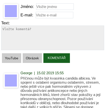
Jméno:
E-mail:
Text:
YouTube
Obrázek
KOMENTÁŘ
George
|
15.02 2019 15:55
Příčinou může být kvasinka candida albicea. Ve
spojení s oslabení organismu oslabením, stresem,
nebo ještě více pak hormonálním výkyvem z
důvodu požívání antikoncepce nebo jiných
hormonálních léků, které zhorší stav pokožky a její
přirozenou obranyschopnost. Pozor používání
kortikoidů v obličeji, nebo dlouhodobé používání je
také další z velkých příčin. Slinami se dostane