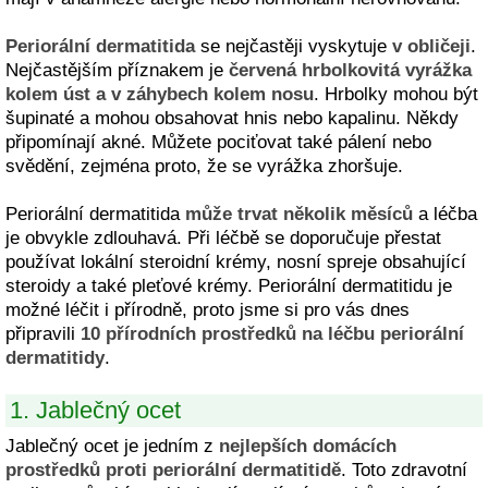
Periorální dermatitida
se nejčastěji vyskytuje
v obličeji
.
Nejčastějším příznakem je
červená hrbolkovitá vyrážka
kolem úst a v záhybech kolem nosu
. Hrbolky mohou být
šupinaté a mohou obsahovat hnis nebo kapalinu. Někdy
připomínají akné. Můžete pociťovat také pálení nebo
svědění, zejména proto, že se vyrážka zhoršuje.
Periorální dermatitida
může trvat několik měsíců
a léčba
je obvykle zdlouhavá. Při léčbě se doporučuje přestat
používat lokální steroidní krémy, nosní spreje obsahující
steroidy a také pleťové krémy. Periorální dermatitidu je
možné léčit i přírodně, proto jsme si pro vás dnes
připravili
10 přírodních prostředků na léčbu periorální
dermatitidy
.
1. Jablečný ocet
Jablečný ocet je jedním z
nejlepších domácích
prostředků proti periorální dermatitidě
. Toto zdravotní