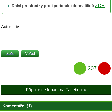
ZDE
Další prostředky proti periorální dermatitidě
Autor: Liv
Zpět
Vpřed
307
Připojte se k nám na Facebooku
Komentáře (1)