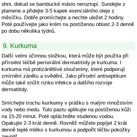
ohni, dokud se bambucké máslo neroztopí. Sundejte z
plamene a přidejte 3-5 kapek esenciálního oleje z
měsíčku. Dobře promíchejte a nechte uležet 2 hodiny.
Poté používejte jako krém na postiženou oblast 2-3 denně
po dobu několika týdnů.
9. Kurkuma
Další velmi účinnou složkou, která může být použita při
přírodní léčbě periorální dermatitidy
je kurkuma. I
kurkuma má protizánětlivé sloučeniny, které podporují
zmírnění zánětu a svědění. Jako přírodní antiseptikum
může také snížit riziko infekce a dalšího rozvoje
dermatitidy.
Smíchejte trochu
kurkumy
v prášku s malým množstvím
vody nebo medu. Tuto pastu aplikujte na postiženou kůži
na 15-20 minut. Poté opláchněte studenou vodou.
Opakujte 2-3 krát denně. Rovněž můžete popíjet 2 krát
denně teplé mléko s kurkumou a podpořit léčbu pokožky
zevnitř.