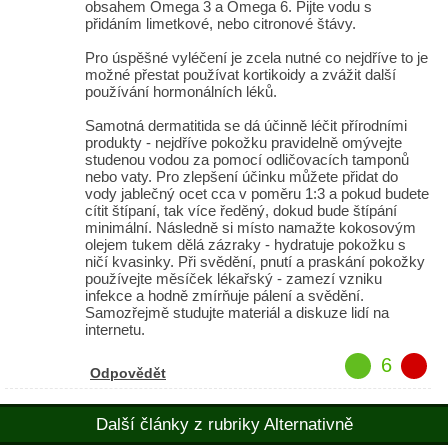
obsahem Omega 3 a Omega 6. Pijte vodu s
přidáním limetkové, nebo citronové štávy.
Pro úspěšné vyléčení je zcela nutné co nejdříve to je
možné přestat používat kortikoidy a zvážit další
používání hormonálních léků.
Samotná dermatitida se dá účinně léčit přírodními
produkty - nejdříve pokožku pravidelně omývejte
studenou vodou za pomocí odličovacích tamponů
nebo vaty. Pro zlepšení účinku můžete přidat do
vody jablečný ocet cca v poměru 1:3 a pokud budete
cítit štípaní, tak více ředěný, dokud bude štípání
minimální. Následně si místo namažte kokosovým
olejem tukem dělá zázraky - hydratuje pokožku s
ničí kvasinky. Při svědění, pnutí a praskání pokožky
používejte měsíček lékařský - zamezí vzniku
infekce a hodně zmírňuje pálení a svědění.
Samozřejmě studujte materiál a diskuze lidí na
internetu.
6
Odpovědět
Další články z rubriky Alternativně