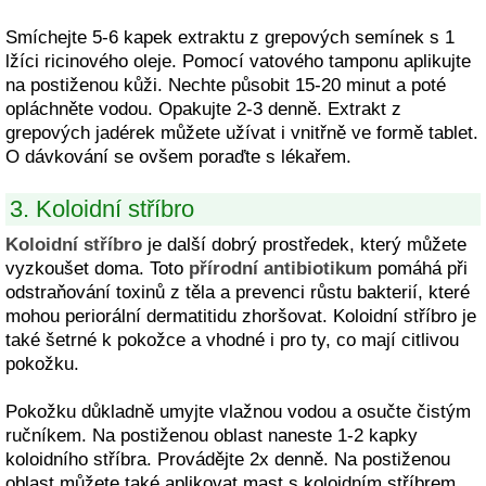
Smíchejte 5-6 kapek extraktu z grepových semínek s 1
lžíci ricinového oleje. Pomocí vatového tamponu aplikujte
na postiženou kůži. Nechte působit 15-20 minut a poté
opláchněte vodou. Opakujte 2-3 denně. Extrakt z
grepových jadérek můžete užívat i vnitřně ve formě tablet.
O dávkování se ovšem poraďte s lékařem.
3. Koloidní stříbro
Koloidní stříbro
je další dobrý prostředek, který můžete
vyzkoušet doma. Toto
přírodní antibiotikum
pomáhá při
odstraňování toxinů z těla a prevenci růstu bakterií, které
mohou periorální dermatitidu zhoršovat. Koloidní stříbro je
také šetrné k pokožce a vhodné i pro ty, co mají citlivou
pokožku.
Pokožku důkladně umyjte vlažnou vodou a osučte čistým
ručníkem. Na postiženou oblast naneste 1-2 kapky
koloidního stříbra. Provádějte 2x denně. Na postiženou
oblast můžete také aplikovat mast s koloidním stříbrem.