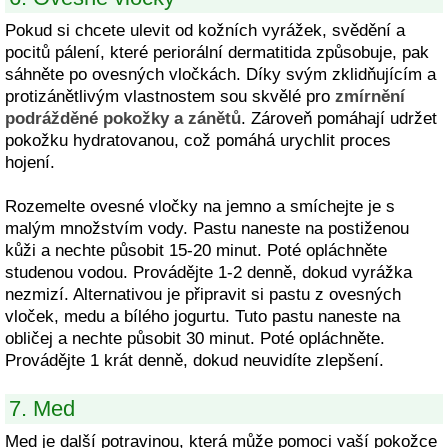
Pokud si chcete ulevit od kožních vyrážek, svědění a
pocitů pálení, které periorální dermatitida způsobuje, pak
sáhněte po ovesných vločkách. Díky svým zklidňujícím a
protizánětlivým vlastnostem sou skvělé pro
zmírnění
podrážděné pokožky a zánětů
. Zároveň pomáhají udržet
pokožku hydratovanou, což pomáhá urychlit proces
hojení.
Rozemelte ovesné vločky na jemno a smíchejte je s
malým množstvím vody. Pastu naneste na postiženou
kůži a nechte působit 15-20 minut. Poté opláchněte
studenou vodou. Provádějte 1-2 denně, dokud vyrážka
nezmizí. Alternativou je připravit si pastu z ovesných
vloček, medu a bílého jogurtu. Tuto pastu naneste na
obličej a nechte působit 30 minut. Poté opláchněte.
Provádějte 1 krát denně, dokud neuvidíte zlepšení.
7. Med
Med je další potravinou, která může pomoci vaší pokožce