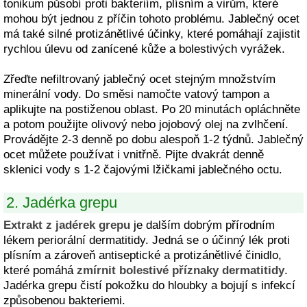
tonikum působí proti bakteriím, plísním a virům, které
mohou být jednou z příčin tohoto problému. Jablečný ocet
má také silné protizánětlivé účinky, které pomáhají zajistit
rychlou úlevu od zanícené kůže a bolestivých vyrážek.
Zřeďte nefiltrovaný jablečný ocet stejným množstvím
minerální vody. Do směsi namočte vatový tampon a
aplikujte na postiženou oblast. Po 20 minutách opláchněte
a potom použijte olivový nebo jojobový olej na zvlhčení.
Provádějte 2-3 denně po dobu alespoň 1-2 týdnů. Jablečný
ocet můžete používat i vnitřně. Pijte dvakrát denně
sklenici vody s 1-2 čajovými lžičkami jablečného octu.
2. Jadérka grepu
Extrakt z jadérek grepu
je dalším dobrým přírodním
lékem periorální dermatitidy. Jedná se o účinný lék proti
plísním a zároveň antiseptické a protizánětlivé činidlo,
které pomáhá
zmírnit bolestivé příznaky dermatitidy
.
Jadérka grepu čistí pokožku do hloubky a bojují s infekcí
způsobenou bakteriemi.