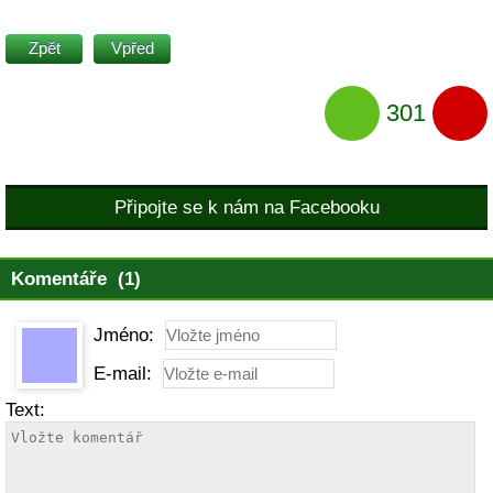
Zpět
Vpřed
301
Připojte se k nám na Facebooku
Komentáře (1)
Jméno:
E-mail:
Text: