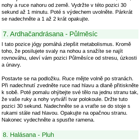
nohy a ruce nahoru od země. Vydržte v této pozici 30
sekund až 1 minutu. Poté s výdechem uvolněte. Párkrát
se nadechněte a 1 až 2 krát opakujte.
7. Ardhačandrásana - Půlměsíc
I tato pozice jógy pomáhá zlepšit metabolismus. Kromě
toho, že posilujete svaly na nohou a snažíte se najít
rovnováhu, uleví vám pozici Půlměsíce od stresu, úzkosti
a únavy.
Postavte se na podložku. Ruce mějte volně po stranách.
Při nadechnutí zvedněte ruce nad hlavu a dlaně přitiskněte
k sobě. Poté pomalu ohýbejte své tělo na jednu stranu tak,
že vaše ruky a nohy vytváří tvar polokoule. Držte tuto
pozici 30 sekund. Nadechněte se a vraťte se do stoje s
rukami stále nad hlavou. Opakujte na opačnou stranu.
Nakonec vydechněte a spusťte ramena.
8. Halásana - Pluh