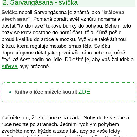
2. Sarvangásana - svíčka
Svíčka
neboli Sarvangásana je známá jako "
královna
všech asán
". Pomáhá obrátit svět vzhůru nohama a
dostat "tvrdohlavé" tukové buňky do pohybu. Během této
pózy se krev dostane do horní části těla, čímž pošle
proud kyslíku do srdce a mozku. Vyživuje také štítnou
žlázu, která reguluje metabolismus těla. Svíčku
doporučujeme dělat jako první věc ráno nebo nejméně
čtyři až šest hodin po jídle. Důležité je, aby váš žaludek a
střeva
byly prázdné.
ZDE
Knihy o józe můžete koupit
Začněte tím, že si lehnete na záda. Nohy dejte k sobě a
ruce nechte po stranách. Jedním rychlým pohybem
zvedněte nohy, hýždě a záda tak, aby se vaše lokty