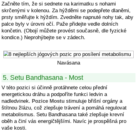
Začněte tím, že si sednete na karimatku s nohami
skrčenými v kolenou. Za hýžděmi se podepřete dlaněmi,
prsty směřujte k hýždím. Zvedněte napnuté nohy tak, aby
palce byly v úrovni očí. Paže přidejte vedle dolních
končetin. (Obojí můžete provést současně, dle fyzické
kondice.) Neprohýbejte se v zádech.
Navásana
5. Setu Bandhasana - Most
V této pozici si účinně protáhnete celou přední
energetickou dráhu a podpoříte funkci ledvin a
nadledvinek.
Pozice Mostu
stimuluje břišní orgány a
štítnou žlázu, což zlepšuje trávení a pomáhá regulovat
metabolismus. Setu Bandhasana také zlepšuje krevní
oběh a činí vás energičtějšími. Navíc je prospěšná pro
vaše kosti.