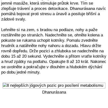
jemné masáže, která stimuluje průtok krve. Tím se
zlepšuje trávení a proces detoxikace.
Dhanurásana
navíc
pomáhá bojovat proti stresu a únavě a posiluje břišní a
zádové svaly.
Lehněte si na zem, s bradou na podlaze, nohy a paže
roztáhněte po stranách. Nadechněte se, ohněte kolena a
pokuste se rukama uchopit kotníky. Pomalu zvedněte
hrudník a natáhněte nohy nahoru a dozadu. Hlavu držte
rovně dopředu. Drže pozici a zhluboka se nadechněte na
dobu 15 až 20 sekund. Vydechněte a přitom vraťte kotníky
a hruď zpátky na podlahu. Opakujte 8 až 10 krát. Nakonec
se uvolněte a pokračujte v dlouhém a hlubokém dýchání
po dobu jedné minuty.
Dhanurásana