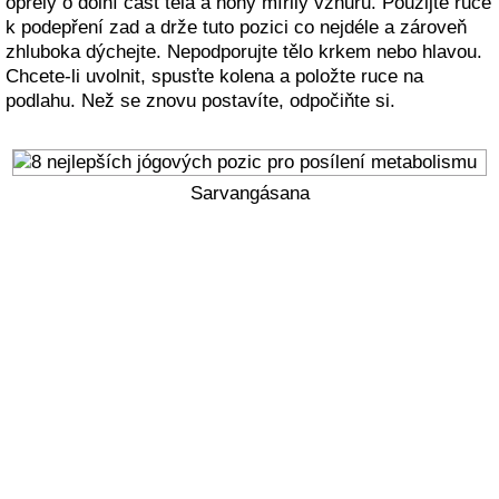
opřely o dolní část těla a nohy mířily vzhůru. Použijte ruce
k podepření zad a drže tuto pozici co nejdéle a zároveň
zhluboka dýchejte. Nepodporujte tělo krkem nebo hlavou.
Chcete-li uvolnit, spusťte kolena a položte ruce na
podlahu. Než se znovu postavíte, odpočiňte si.
Sarvangásana