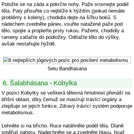
Položte se na záda a pokrčte nohy. Paže srovnejte podél
těla. Paty přisuňte co nejblíže k hýždím (pokud nemáte
problémy s koleny), chodidla dejte na šířku boků. S
nádechem zvedněte pánev, vsuňte natažené paže pod
tělo, spojte a propleťte prsty rukou. Pažemi, chodidly a
rameny zatlačte do podložky. Odtlačte tělo do výšky,
avšak nestahujte hýždě.
Setu Bandhasana
6. Šalabhásana - Kobylka
V pozici Kobylky se veškerá tělesná hmotnost přenáší na
břišní oblast, díky čemuž se masírují trávící orgány a
zlepšuje se jejich funkce. Zdravý trávící systém podporuje
metabolismus.
Lehněte si na břicho. Ruce natáhněte podél těla. Dlaně
směřují nahoru. Nadechněte se a zvedněte hlavu, hruď,