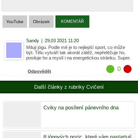
YouTube
Obrázek
KOMENTÁŘ
Sandy
|
29.03 2021 11:20
Miluji jógu. Podle mě je to nejlepší sport, co může
být. Tělu vytváří tak akorát zátěž, nepřetěžuje ho,
posiluje ho a myslí i na energetickou stránku. Super.
0
Odpovědět
Další články z rubriky Cvičení
Cviky na posílení pánevního dna
8 jógových pozic, které vám nastartují