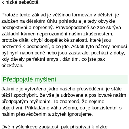
k nízké sebeúctě.
Protože tento základ je většinou formován v dětství, je
založen na
dětském úhlu pohledu
a je tedy obvykle
neobjektivní a nepřesný. Pravděpodobně se zde skrývá
základní kámen neporozumění našim zkušenostem,
protože dítěti chybí dospělácké znalosti, které jsou
nezbytné k pochopení, o co jde. Ačkoli tyto názory nemusí
být nyní nápomocné nebo jsou zastaralé, pochází z doby,
kdy dávaly perfektní smysl, dán tím, co jste pak
očekávali.
Předpojaté myšlení
Jakmile je vytvořeno jádro našeho přesvědčení, je stále
těžší zpochybnit, že vše je udržované a posilované našim
předpojatým myšlením. To znamená, že nejsme
objektivní. Přikládáme váhu všemu, co je konzistentní s
naším přesvědčením a zbytek ignorujeme.
Dvě myšlenkové zaujatosti pak přispívají k nízké