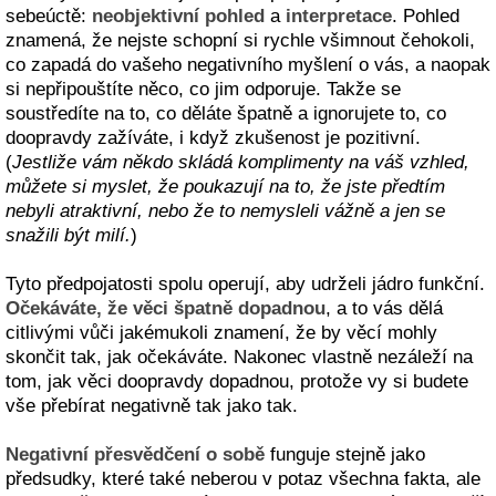
sebeúctě:
neobjektivní pohled
a
interpretace
. Pohled
znamená, že nejste schopní si rychle všimnout čehokoli,
co zapadá do vašeho negativního myšlení o vás, a naopak
si nepřipouštíte něco, co jim odporuje. Takže se
soustředíte na to, co děláte špatně a ignorujete to, co
doopravdy zažíváte, i když zkušenost je pozitivní.
(
Jestliže vám někdo skládá komplimenty na váš vzhled,
můžete si myslet, že poukazují na to, že jste předtím
nebyli atraktivní, nebo že to nemysleli vážně a jen se
snažili být milí.
)
Tyto předpojatosti spolu operují, aby udrželi jádro funkční.
Očekáváte, že věci špatně dopadnou
, a to vás dělá
citlivými vůči jakémukoli znamení, že by věcí mohly
skončit tak, jak očekáváte. Nakonec vlastně nezáleží na
tom, jak věci doopravdy dopadnou, protože vy si budete
vše přebírat negativně tak jako tak.
Negativní přesvědčení o sobě
funguje stejně jako
předsudky, které také neberou v potaz všechna fakta, ale