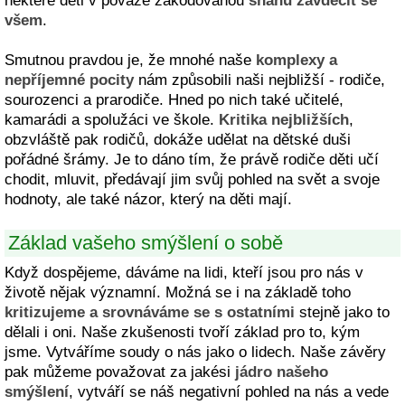
některé děti v povaze zakódovanou
snahu zavděčit se
všem
.
Smutnou pravdou je, že mnohé naše
komplexy a
nepříjemné pocity
nám způsobili naši nejbližší - rodiče,
sourozenci a prarodiče. Hned po nich také učitelé,
kamarádi a spolužáci ve škole.
Kritika nejbližších
,
obzvláště pak rodičů, dokáže udělat na dětské duši
pořádné šrámy. Je to dáno tím, že právě rodiče děti učí
chodit, mluvit, předávají jim svůj pohled na svět a svoje
hodnoty, ale také názor, který na děti mají.
Základ vašeho smýšlení o sobě
Když dospějeme, dáváme na lidi, kteří jsou pro nás v
životě nějak významní. Možná se i na základě toho
kritizujeme a srovnáváme se s ostatními
stejně jako to
dělali i oni. Naše zkušenosti tvoří základ pro to, kým
jsme. Vytváříme soudy o nás jako o lidech. Naše závěry
pak můžeme považovat za jakési
jádro našeho
smýšlení
, vytváří se náš negativní pohled na nás a vede