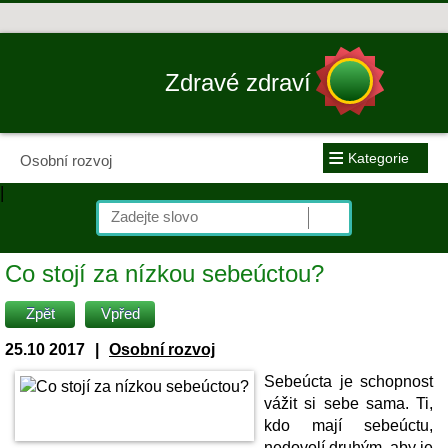
Zdravé zdraví
≡
Kategorie
Osobní rozvoj
|
Co stojí za nízkou sebeúctou?
Zpět
Vpřed
25.10 2017
|
Osobní rozvoj
Sebeúcta je schopnost
vážit si sebe sama. Ti,
kdo mají sebeúctu,
nedovolí druhým, aby je