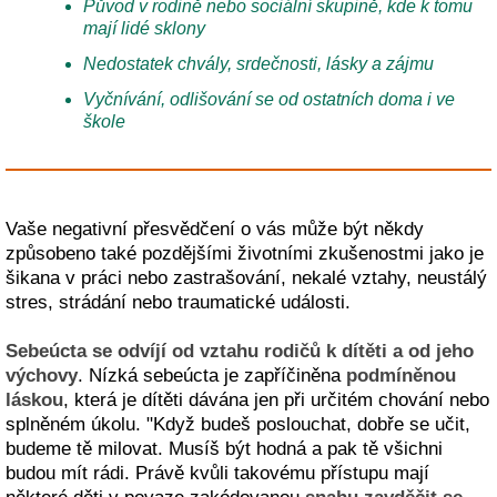
Původ v rodině nebo sociální skupině, kde k tomu
mají lidé sklony
Nedostatek chvály, srdečnosti, lásky a zájmu
Vyčnívání, odlišování se od ostatních doma i ve
škole
Vaše negativní přesvědčení o vás může být někdy
způsobeno také pozdějšími životními zkušenostmi jako je
šikana v práci nebo zastrašování, nekalé vztahy, neustálý
stres, strádání nebo traumatické události.
Sebeúcta se odvíjí od vztahu rodičů k dítěti a od jeho
výchovy
. Nízká sebeúcta je zapříčiněna
podmíněnou
láskou
, která je dítěti dávána jen při určitém chování nebo
splněném úkolu. "Když budeš poslouchat, dobře se učit,
budeme tě milovat. Musíš být hodná a pak tě všichni
budou mít rádi. Právě kvůli takovému přístupu mají