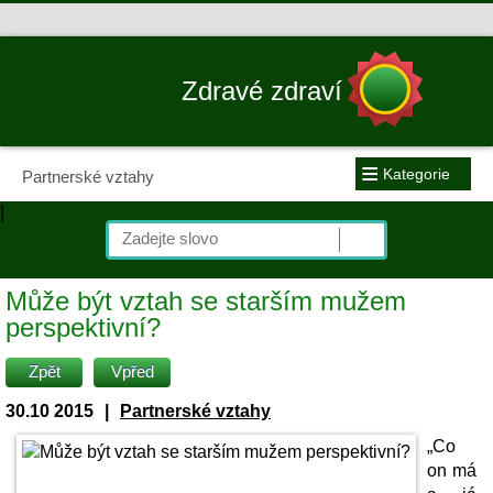
Zdravé zdraví
≡
Kategorie
Partnerské vztahy
|
Může být vztah se starším mužem
perspektivní?
Zpět
Vpřed
30.10 2015
|
Partnerské vztahy
„Co
on má