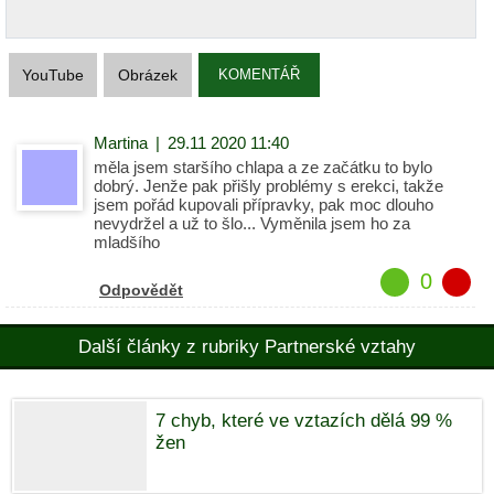
YouTube
Obrázek
KOMENTÁŘ
Martina
|
29.11 2020 11:40
měla jsem staršího chlapa a ze začátku to bylo
dobrý. Jenže pak přišly problémy s erekci, takže
jsem pořád kupovali přípravky, pak moc dlouho
nevydržel a už to šlo... Vyměnila jsem ho za
mladšího
0
Odpovědět
Další články z rubriky Partnerské vztahy
7 chyb, které ve vztazích dělá 99 %
žen