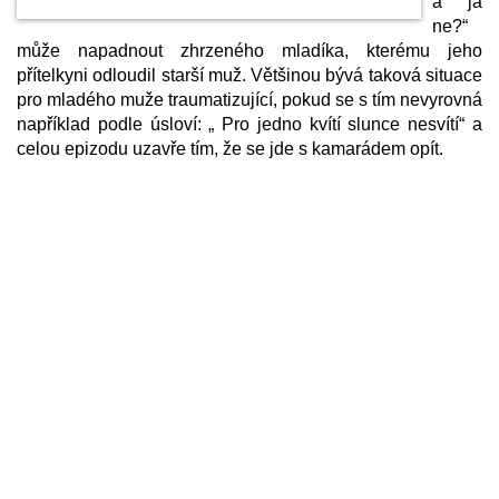
a já
ne?“
může napadnout zhrzeného mladíka, kterému jeho
přítelkyni odloudil starší muž. Většinou bývá taková situace
pro mladého muže traumatizující, pokud se s tím nevyrovná
například podle úsloví: „ Pro jedno kvítí slunce nesvítí“ a
celou epizodu uzavře tím, že se jde s kamarádem opít.