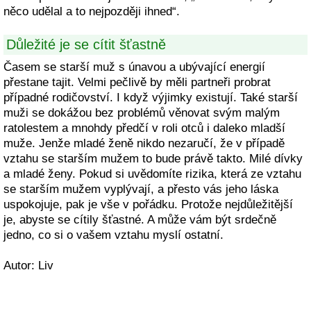
něco udělal a to nejpozději ihned“.
Důležité je se cítit šťastně
Časem se starší muž s únavou a ubývající energií
přestane tajit. Velmi pečlivě by měli partneři probrat
případné rodičovství. I když výjimky existují. Také starší
muži se dokážou bez problémů věnovat svým malým
ratolestem a mnohdy předčí v roli otců i daleko mladší
muže. Jenže mladé ženě nikdo nezaručí, že v případě
vztahu se starším mužem to bude právě takto. Milé dívky
a mladé ženy. Pokud si uvědomíte rizika, která ze vztahu
se starším mužem vyplývají, a přesto vás jeho láska
uspokojuje, pak je vše v pořádku. Protože nejdůležitější
je, abyste se cítily šťastné. A může vám být srdečně
jedno, co si o vašem vztahu myslí ostatní.
Autor: Liv