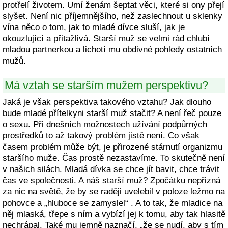
protřelí životem. Umí ženám šeptat věci, které si ony přejí
slyšet. Není nic příjemnějšího, než zaslechnout u sklenky
vína něco o tom, jak to mladé dívce sluší, jak je
okouzlující a přitažlivá. Starší muž se velmi rád chlubí
mladou partnerkou a lichotí mu obdivné pohledy ostatních
mužů.
Má vztah se starším mužem perspektivu?
Jaká je však perspektiva takového vztahu? Jak dlouho
bude mladé přítelkyni starší muž stačit? A není řeč pouze
o sexu. Při dnešních možnostech užívání podpůrných
prostředků to až takový problém jistě není. Co však
časem problém může být, je přirozené stárnutí organizmu
staršího muže. Čas prostě nezastavíme. To skutečně není
v našich silách. Mladá dívka se chce jít bavit, chce trávit
čas ve společnosti. A náš starší muž? Zpočátku nepřizná
za nic na světě, že by se raději uvelebil v poloze ležmo na
pohovce a „hluboce se zamyslel“ . A to tak, že mladice na
něj mlaská, třepe s ním a vybízí jej k tomu, aby tak hlasitě
nechrápal. Také mu jemně naznačí, „že se nudí, aby s tím