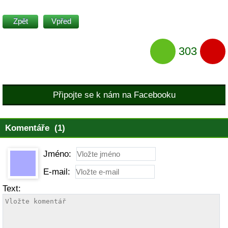
Zpět
Vpřed
303
Připojte se k nám na Facebooku
Komentáře (1)
Jméno:
E-mail:
Text: