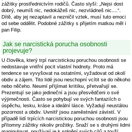
zážitky prostřednictvím rodičů. Často slyší: „Nejsi dost
dobrý, neumíš nic, nedokážeš nic, nezvládneš nic....“.
Dítě, aby jej nezaplavil a nezničil vztek, musí tuto emoci
od sebe oddělit. Podobné zážitky s přijetím matkou měl i
pan Filip.
Jak se narcistická porucha osobnosti
projevuje?
U člověka, který trpí narcistickou poruchou osobnosti se
nedostavuje vnitřní pocit vlastní hodnoty. Proto má
tendence se vyvyšovat na ostatními, vyžadovat od okolí
obdiv a zájem. Tito lidé jsou neschopní vcítit se do někoho
nebo něčeho.
Neumí přijímat kritiku, přetvařují se
.
Prezentují se jako jedineční a jsou přesvědčeni o své
výjimečnosti. Často se pohybují ve svých fantaziích o
úspěchu, lesku, kráse a ideální lásce. Vyžadují neustálou
pozornost a obdiv.
Uvnitř jsou zaměstnáni závistí
. V
případě lidí trpících narcistickou poruchou osobnosti jsou
přítomny zážitky nikoliv prožitky. Snaží se s druhými lidmi
manipulovat, používají je k splnění svých cílů a touží