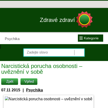
Zdravé zdraví
≡
Kategorie
Psychika
|
Narcistická porucha osobnosti –
uvěznění v sobě
Zpět
Vpřed
07.11 2015
|
Psychika