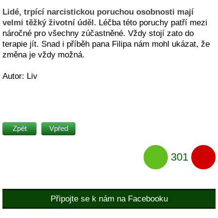
Lidé, trpící narcistickou poruchou osobnosti mají
velmi těžký životní úděl
. Léčba této poruchy patří mezi
náročné pro všechny zúčastněné. Vždy stojí zato do
terapie jít. Snad i příběh pana Filipa nám mohl ukázat, že
změna je vždy možná.
Autor: Liv
Zpět
Vpřed
301
Připojte se k nám na Facebooku