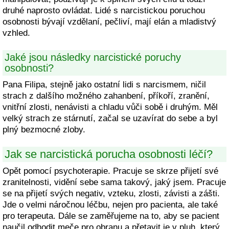
druhé naprosto ovládat. Lidé s narcistickou poruchou
osobnosti bývají vzdělaní, pečliví, mají elán a mladistvý
vzhled.
Jaké jsou následky narcistické poruchy
osobnosti?
Pana Filipa, stejně jako ostatní lidi s narcismem, ničil
strach z dalšího možného zahanbení, příkoří, zranění,
vnitřní zlosti, nenávisti a chladu vůči sobě i druhým. Měl
velký strach ze stárnutí, začal se uzavírat do sebe a byl
plný bezmocné zloby.
Jak se narcistická porucha osobnosti léčí?
Opět pomocí psychoterapie. Pracuje se skrze přijetí své
zranitelnosti, vidění sebe sama takový, jaký jsem. Pracuje
se na přijetí svých negativ, vzteku, zlosti, závisti a zášti.
Jde o velmi náročnou léčbu, nejen pro pacienta, ale také
pro terapeuta. Dále se zaměřujeme na to, aby se pacient
naučil odhodit meče pro obranu a přetavit je v pluh, který