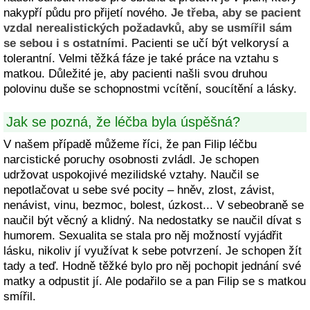
nakypří půdu pro přijetí nového.
Je třeba, aby se pacient
vzdal nerealistických požadavků, aby se usmířil sám
se sebou i s ostatními
. Pacienti se učí být velkorysí a
tolerantní. Velmi těžká fáze je také práce na vztahu s
matkou. Důležité je, aby pacienti našli svou druhou
polovinu duše se schopnostmi vcítění, soucítění a lásky.
Jak se pozná, že léčba byla úspěšná?
V našem případě můžeme říci, že pan Filip léčbu
narcistické poruchy osobnosti zvládl. Je schopen
udržovat uspokojivé mezilidské vztahy. Naučil se
nepotlačovat u sebe své pocity – hněv, zlost, závist,
nenávist, vinu, bezmoc, bolest, úzkost... V sebeobraně se
naučil být věcný a klidný. Na nedostatky se naučil dívat s
humorem. Sexualita se stala pro něj možností vyjádřit
lásku, nikoliv jí využívat k sebe potvrzení. Je schopen žít
tady a teď. Hodně těžké bylo pro něj pochopit jednání své
matky a odpustit jí. Ale podařilo se a pan Filip se s matkou
smířil.