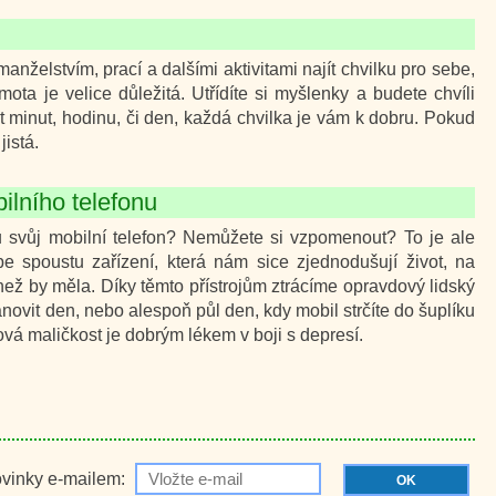
nželstvím, prací a dalšími aktivitami najít chvilku pro sebe,
ota je velice důležitá. Utřídíte si myšlenky a budete chvíli
t minut, hodinu, či den, každá chvilka je vám k dobru. Pokud
jistá.
ilního telefonu
bu svůj mobilní telefon? Nemůžete si vzpomenout? To je ale
spoustu zařízení, která nám sice zjednodušují život, na
než by měla. Díky těmto přístrojům ztrácíme opravdový lidský
tanovit den, nebo alespoň půl den, kdy mobil strčíte do šuplíku
ková maličkost je dobrým lékem v boji s depresí.
ovinky e-mailem:
OK