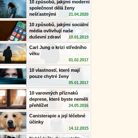
10 způsobů, jakými moderní
společnost dělá ženy
nešťastnými
21.04.2020
10 způsobů, jakými sociální
média ovlivňují naše
duševní zdraví
10.01.2019
Carl Jung o krizi středního
věku
01.02.2017
10 vlastností, které mají
pouze chytré ženy
05.01.2017
10 varovných příznaků
deprese, které byste neměli
přehlížet
24.05.2016
Canisterapie a její léčebné
účinky
14.12.2015