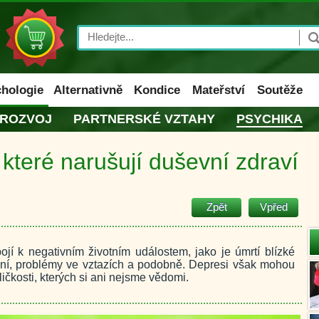
Search
hologie
Alternativně
Kondice
Mateřství
Soutěže
 ROZVOJ
PARTNERSKÉ VZTAHY
PSYCHIKA
 které narušují duševní zdraví
Zpět
Vpřed
jí k negativním životním událostem, jako je úmrtí blízké
ání, problémy ve vztazích a podobně. Depresi však mohou
čkosti, kterých si ani nejsme vědomi.