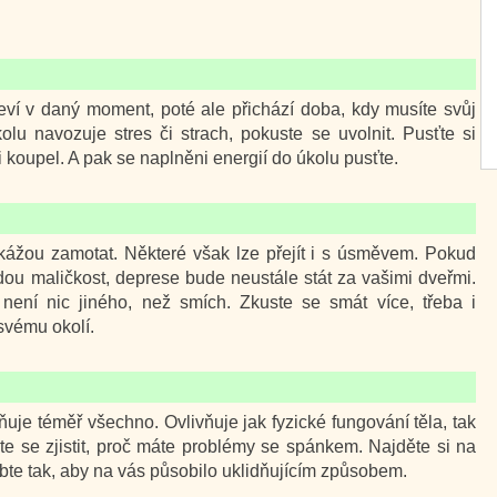
ví v daný moment, poté ale přichází doba, kdy musíte svůj
olu navozuje stres či strach, pokuste se uvolnit. Pusťte si
i koupel. A pak se naplněni energií do úkolu pusťte.
okážou zamotat. Některé však lze přejít i s úsměvem. Pokud
ždou maličkost, deprese bude neustále stát za vašimi dveřmi.
není nic jiného, než smích. Zkuste se smát více, třeba i
 svému okolí.
uje téměř všechno. Ovlivňuje jak fyzické fungování těla, tak
e se zjistit, proč máte problémy se spánkem. Najděte si na
sobte tak, aby na vás působilo uklidňujícím způsobem.