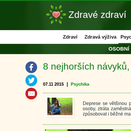
Zdravé zdraví
Zdraví
Zdraví
Zdravá výživa
Psyc
OSOBNÍ
8 nejhorších návyků,
07.11 2015
|
Psychika
Deprese se většinou po
osoby, ztráta zaměstn
způsobovat i běžné mali