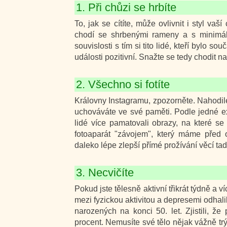
1. Při chůzi se hrbíte
To, jak se cítíte, může ovlivnit i styl vaš
chodí se shrbenými rameny a s minimál
souvislosti s tím si tito lidé, kteří bylo s
události pozitivní. Snažte se tedy chodit 
2. Všechno si fotíte
Královny Instagramu, zpozorněte. Nahodi
uchováváte ve své paměti. Podle jedné ex
lidé více pamatovali obrazy, na které se 
fotoaparát "závojem", který máme před
daleko lépe zlepší přímé prožívání věcí tad
3. Necvičíte
Pokud jste tělesně aktivní třikrát týdně a v
mezi fyzickou aktivitou a depresemi odhali
narozených na konci 50. let. Zjistili, že
procent. Nemusíte své tělo nějak vážně tr