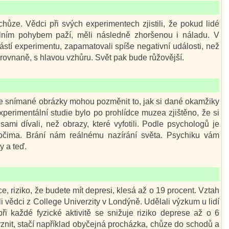
í chůze. Vědci při svých experimentech zjistili, že pokud lidé
ním pohybem paží, měli následně zhoršenou i náladu. V
oučástí experimentu, zapamatovali spíše negativní události, než
narovnaně, s hlavou vzhůru. Svět pak bude růžovější.
le snímané obrázky mohou pozměnit to, jak si dané okamžiky
perimentální studie bylo po prohlídce muzea zjištěno, že si
sami dívali, než obrazy, které vyfotili. Podle psychologů je
 očima. Brání nám reálnému nazírání světa. Psychiku vám
y a teď.
íce, riziko, že budete mít depresi, klesá až o 19 procent. Vztah
li vědci z College Univerzity v Londýně. Udělali výzkum u lidí
 při každé fyzické aktivitě se snižuje riziko deprese až o 6
ýznit, stačí například obyčejná procházka, chůze do schodů a