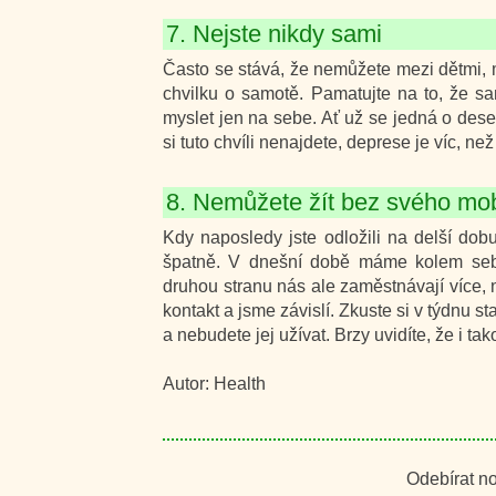
7. Nejste nikdy sami
Často se stává, že nemůžete mezi dětmi, ma
chvilku o samotě. Pamatujte na to, že sam
myslet jen na sebe. Ať už se jedná o dese
si tuto chvíli nenajdete, deprese je víc, než 
8. Nemůžete žít bez svého mob
Kdy naposledy jste odložili na delší do
špatně. V dnešní době máme kolem sebe 
druhou stranu nás ale zaměstnávají více, 
kontakt a jsme závislí. Zkuste si v týdnu s
a nebudete jej užívat. Brzy uvidíte, že i ta
Autor: Health
Odebírat n