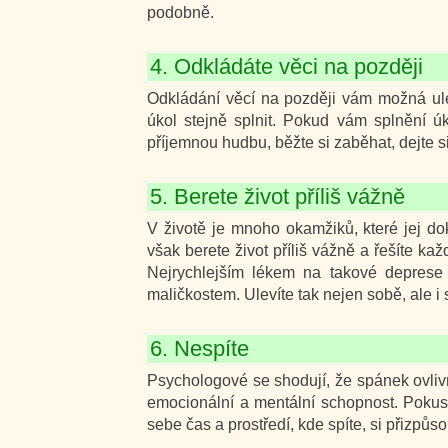
podobně.
4. Odkládáte věci na později
Odkládání věcí na později vám možná ule
úkol stejně splnit. Pokud vám splnění úk
příjemnou hudbu, běžte si zaběhat, dejte s
5. Berete život příliš vážně
V životě je mnoho okamžiků, které jej d
však berete život příliš vážně a řešíte ka
Nejrychlejším lékem na takové deprese 
maličkostem. Ulevíte tak nejen sobě, ale i
6. Nespíte
Psychologové se shodují, že spánek ovlivň
emocionální a mentální schopnost. Pokust
sebe čas a prostředí, kde spíte, si přizpů