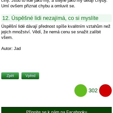
činy. Jsou to lidé jako my, a stejně jako my dělají chyby.
Umí ovšem přiznat chybu a omluvit se.
12. Úspěšné lidi nezajímá, co si myslíte
Úspěšní lidé dávají přednost spíše kvalitním vztahům než
jejich množství. Vědí, že nemá cenu se snažit zalíbit
všem.
Autor: Jad
Zpět
Vpřed
302
Připojte se k nám na Facebooku