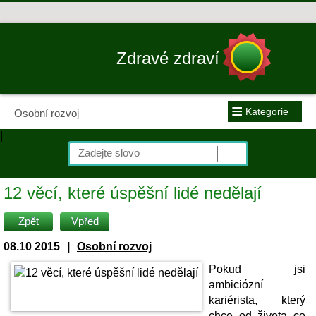
Zdravé zdraví
≡
Kategorie
Osobní rozvoj
|
12 věcí, které úspěšní lidé nedělají
Zpět
Vpřed
08.10 2015
|
Osobní rozvoj
Pokud jsi
ambiciózní
kariérista, který
chce od života co