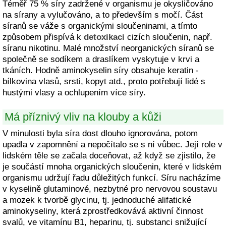
Téměř 75 % síry zadržené v organismu je okysličováno
na sírany a vylučováno, a to především s močí. Část
síranů se váže s organickými sloučeninami, a tímto
způsobem přispívá k
detoxikaci
cizích sloučenin, např.
síranu nikotinu. Malé množství neorganických síranů se
společně se sodíkem a draslíkem vyskytuje v krvi a
tkáních. Hodně aminokyselin síry obsahuje keratin -
bílkovina vlasů, srsti, kopyt atd., proto potřebují lidé s
hustými vlasy a ochlupením více síry.
Má příznivý vliv na klouby a kůži
V minulosti byla síra dost dlouho ignorována, potom
upadla v zapomnění a nepočítalo se s ní vůbec. Její role v
lidském těle se začala doceňovat, až když se zjistilo, že
je součástí mnoha organických sloučenin, které v lidském
organismu udržují řadu důležitých funkcí. Síru nacházíme
v kyselině glutaminové, nezbytné pro nervovou soustavu
a mozek k tvorbě glycinu, tj. jednoduché alifatické
aminokyseliny, která zprostředkovává aktivní činnost
svalů, ve vitamínu B1, heparinu, tj. substanci snižující