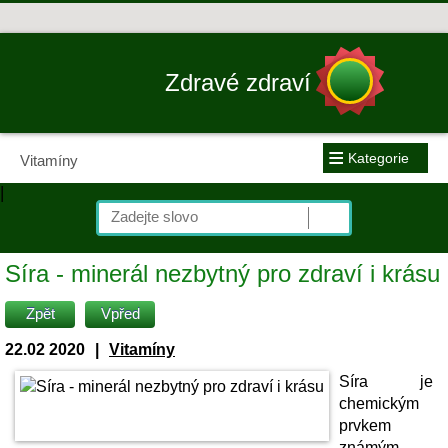
Zdravé zdraví
≡
Kategorie
Vitamíny
|
Síra - minerál nezbytný pro zdraví i krásu
Zpět
Vpřed
22.02 2020
|
Vitamíny
Síra je
chemickým
prvkem
známým