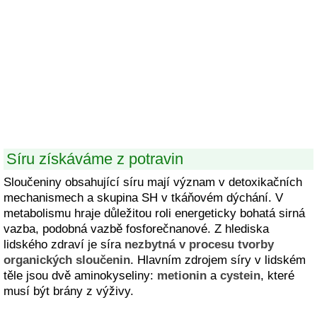
Síru získáváme z potravin
Sloučeniny obsahující síru mají význam v detoxikačních
mechanismech a skupina SH v tkáňovém dýchání. V
metabolismu hraje důležitou roli energeticky bohatá sirná
vazba, podobná vazbě fosforečnanové. Z hlediska
lidského zdraví je síra
nezbytná v procesu tvorby
organických sloučenin
. Hlavním zdrojem síry v lidském
těle jsou dvě aminokyseliny:
metionin
a
cystein
, které
musí být brány z výživy.