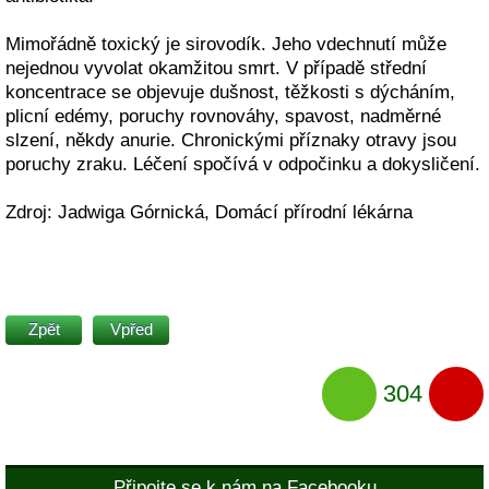
Mimořádně toxický je sirovodík. Jeho vdechnutí může
nejednou vyvolat okamžitou smrt. V případě střední
koncentrace se objevuje dušnost, těžkosti s dýcháním,
plicní edémy, poruchy rovnováhy, spavost, nadměrné
slzení, někdy anurie. Chronickými příznaky otravy jsou
poruchy zraku. Léčení spočívá v odpočinku a dokysličení.
Zdroj: Jadwiga Górnická, Domácí přírodní lékárna
Zpět
Vpřed
304
Připojte se k nám na Facebooku