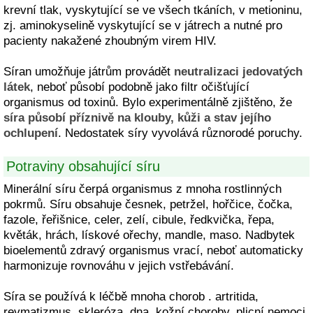
krevní tlak, vyskytující se ve všech tkáních, v metioninu,
zj. aminokyselině vyskytující se v játrech a nutné pro
pacienty nakažené zhoubným virem HIV.
Síran umožňuje játrům provádět
neutralizaci jedovatých
látek
, neboť působí podobně jako filtr očišťující
organismus od toxinů. Bylo experimentálně zjištěno, že
síra působí příznivě na klouby, kůži a stav jejího
ochlupení
. Nedostatek síry vyvolává různorodé poruchy.
Potraviny obsahující síru
Minerální síru čerpá organismus z mnoha rostlinných
pokrmů. Síru obsahuje česnek, petržel, hořčice, čočka,
fazole, řeřišnice, celer, zelí, cibule, ředkvička, řepa,
květák, hrách, lískové ořechy, mandle, maso. Nadbytek
bioelementů zdravý organismus vrací, neboť automaticky
harmonizuje rovnováhu v jejich vstřebávání.
Síra se používá k léčbě mnoha chorob . artritida,
revmatizmus, skleróza, dna, kožní choroby, plicní nemoci,