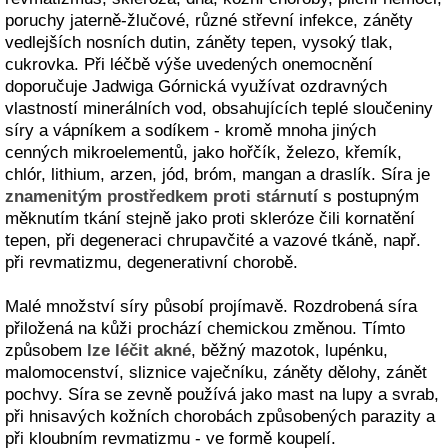
poruchy jaterně-žlučové, různé střevní infekce, záněty
vedlejších nosních dutin, záněty tepen, vysoký tlak,
cukrovka. Při léčbě výše uvedených onemocnění
doporučuje Jadwiga Górnická využívat ozdravných
vlastností minerálních vod, obsahujících teplé sloučeniny
síry a vápníkem a sodíkem - kromě mnoha jiných
cenných mikroelementů, jako hořčík, železo, křemík,
chlór, lithium, arzen, jód, bróm, mangan a draslík. Síra je
znamenitým prostředkem proti stárnutí
s postupným
měknutím tkání stejně jako proti skleróze čili kornatění
tepen, při degeneraci chrupavčité a vazové tkáně, např.
při revmatizmu, degenerativní chorobě.
Malé množství síry působí projímavě. Rozdrobená síra
přiložená na kůži prochází chemickou změnou. Tímto
způsobem
lze léčit akné
, běžný mazotok, lupénku,
malomocenství, sliznice vaječníku, záněty dělohy, zánět
pochvy. Síra se zevně používá jako mast na lupy a svrab,
při hnisavých kožních chorobách způsobených parazity a
při kloubním revmatizmu - ve formě koupelí.