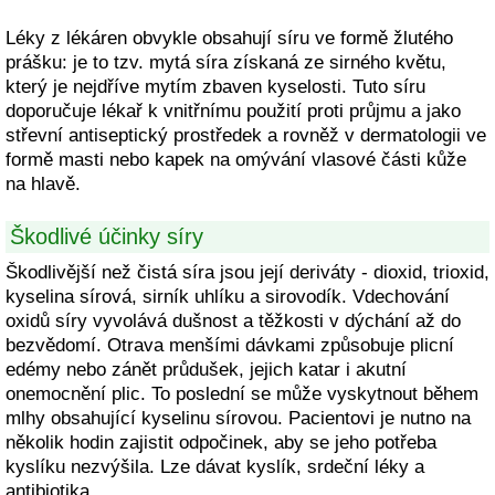
Léky z lékáren obvykle obsahují síru ve formě žlutého
prášku: je to tzv. mytá síra získaná ze sirného květu,
který je nejdříve mytím zbaven kyselosti. Tuto síru
doporučuje lékař k vnitřnímu použití proti průjmu a jako
střevní antiseptický prostředek a rovněž v dermatologii ve
formě masti nebo kapek na omývání vlasové části kůže
na hlavě.
Škodlivé účinky síry
Škodlivější než čistá síra jsou její deriváty - dioxid, trioxid,
kyselina sírová, sirník uhlíku a sirovodík. Vdechování
oxidů síry vyvolává dušnost a těžkosti v dýchání až do
bezvědomí. Otrava menšími dávkami způsobuje plicní
edémy nebo zánět průdušek, jejich katar i akutní
onemocnění plic. To poslední se může vyskytnout během
mlhy obsahující kyselinu sírovou. Pacientovi je nutno na
několik hodin zajistit odpočinek, aby se jeho potřeba
kyslíku nezvýšila. Lze dávat kyslík, srdeční léky a
antibiotika.