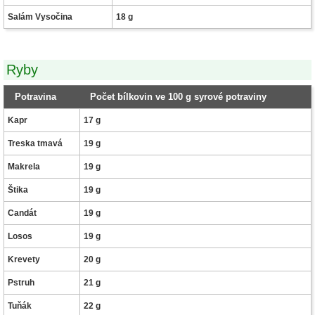
Salám Vysočina
18 g
Ryby
Potravina
Počet bílkovin ve 100 g syrové potraviny
Kapr
17 g
Treska tmavá
19 g
Makrela
19 g
Štika
19 g
Candát
19 g
Losos
19 g
Krevety
20 g
Pstruh
21 g
Tuňák
22 g