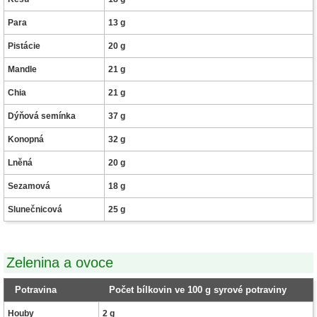
Para
13 g
Pistácie
20 g
Mandle
21 g
Chia
21 g
Dýňová semínka
37 g
Konopná
32 g
Lněná
20 g
Sezamová
18 g
Slunečnicová
25 g
Zelenina a ovoce
Potravina
Počet bílkovin ve 100 g syrové potraviny
Houby
2 g