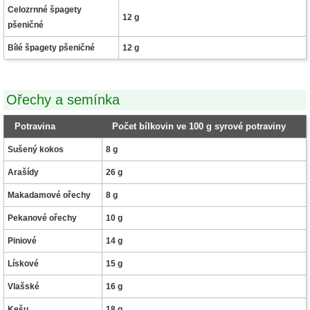
Celozrnné špagety
12 g
pšeničné
Bílé špagety pšeničné
12 g
Ořechy a semínka
Potravina
Počet bílkovin ve 100 g syrové potraviny
Sušený kokos
8 g
Arašídy
26 g
Makadamové ořechy
8 g
Pekanové ořechy
10 g
Piniové
14 g
Lískové
15 g
Vlašské
16 g
Kešu
18 g