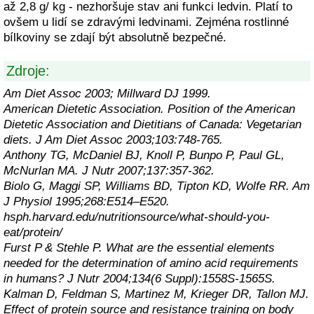
až 2,8 g/ kg - nezhoršuje stav ani funkci ledvin. Platí to
ovšem u lidí se zdravými ledvinami. Zejména rostlinné
bílkoviny se zdají být absolutně bezpečné.
Zdroje:
Am Diet Assoc 2003; Millward DJ 1999.
American Dietetic Association. Position of the American
Dietetic Association and Dietitians of Canada: Vegetarian
diets. J Am Diet Assoc 2003;103:748-765.
Anthony TG, McDaniel BJ, Knoll P, Bunpo P, Paul GL,
McNurlan MA. J Nutr 2007;137:357-362.
Biolo G, Maggi SP, Williams BD, Tipton KD, Wolfe RR. Am
J Physiol 1995;268:E514–E520.
hsph.harvard.edu/nutritionsource/what-should-you-
eat/protein/
Furst P & Stehle P. What are the essential elements
needed for the determination of amino acid requirements
in humans? J Nutr 2004;134(6 Suppl):1558S-1565S.
Kalman D, Feldman S, Martinez M, Krieger DR, Tallon MJ.
Effect of protein source and resistance training on body