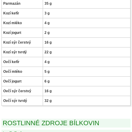
Parmazán
35 g
Kozí kefír
3 g
Kozí mléko
4 g
Kozí jogurt
2 g
Kozí sýr čerstvý
16 g
Kozí sýr tvrdý
22 g
Ovčí kefír
4 g
Ovčí mléko
5 g
Ovčí jogurt
6 g
Ovčí sýr čerstvý
16 g
Ovčí sýr tvrdý
32 g
ROSTLINNÉ ZDROJE BÍLKOVIN