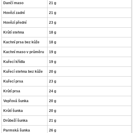
Dančí maso
21 g
Hovězí zadní
21 g
Hovězí přední
23 g
Krůtí stehna
18 g
Kachní prsa bez kůže
18 g
Kachní maso v průměru
19 g
Kuřecí křídla
19 g
Kuřecí stehna bez kůže
20 g
Kuřecí prsa
23 g
Krůtí prsa
24 g
Vepřová šunka
20 g
Krůtí šunka
20 g
Drůbeží šunka
21 g
Parmská šunka
26 g