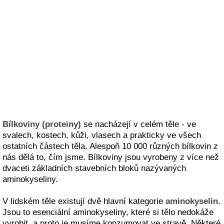
Bílkoviny (proteiny)
se nacházejí v celém těle - ve
svalech, kostech, kůži, vlasech a prakticky ve všech
ostatních částech těla. Alespoň 10 000 různých bílkovin z
nás dělá to, čím jsme. Bílkoviny jsou vyrobeny z více než
dvaceti základních stavebních bloků nazývaných
aminokyseliny.
V lidském těle existují dvě hlavní kategorie
aminokyselin
.
Jsou to esenciální aminokyseliny, které si tělo nedokáže
vyrobit, a proto je musíme konzumovat ve stravě. Některé