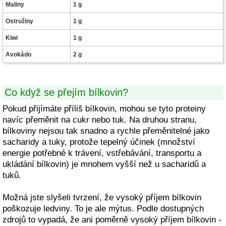
Maliny
1 g
Ostružiny
1 g
Kiwi
1 g
Avokádo
2 g
Co když se přejím bílkovin?
Pokud přijímáte příliš bílkovin, mohou se tyto proteiny
navíc přeměnit na cukr nebo tuk. Na druhou stranu,
bílkoviny nejsou tak snadno a rychle přeměnitelné jako
sacharidy a tuky, protože tepelný účinek (množství
energie potřebné k trávení, vstřebávání, transportu a
ukládání bílkovin) je mnohem vyšší než u sacharidů a
tuků.
Možná jste slyšeli tvrzení, že vysoký příjem bílkovin
poškozuje ledviny. To je ale mýtus. Podle dostupných
zdrojů to vypadá, že ani poměrně vysoký příjem bílkovin -