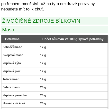
potřebném množství, už na tyto nezdravé potraviny
nebudete mít tolik chuť.
ŽIVOČIŠNÉ ZDROJE BÍLKOVIN
Maso
Potravina
Počet bílkovin ve 100 g syrové potraviny
Jehněčí maso
17 g
Skopové maso
17 g
Vepřová kýta
17 g
Vepřová plec
17 g
Telecí maso
19 g
Jelení maso
20 g
Vepřová panenka
20 g
Hovězí svíčková
20 g