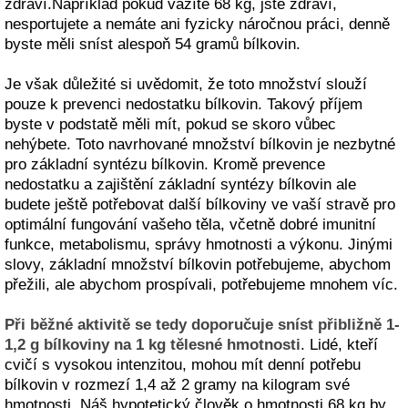
zdraví.Například pokud vážíte 68 kg, jste zdraví,
nesportujete a nemáte ani fyzicky náročnou práci, denně
byste měli sníst alespoň 54 gramů bílkovin.
Je však důležité si uvědomit, že toto množství slouží
pouze k prevenci nedostatku bílkovin. Takový příjem
byste v podstatě měli mít, pokud se skoro vůbec
nehýbete. Toto navrhované množství bílkovin je nezbytné
pro základní syntézu bílkovin. Kromě prevence
nedostatku a zajištění základní syntézy bílkovin ale
budete ještě potřebovat další bílkoviny ve vaší stravě pro
optimální fungování vašeho těla, včetně dobré imunitní
funkce, metabolismu, správy hmotnosti a výkonu. Jinými
slovy, základní množství bílkovin potřebujeme, abychom
přežili, ale abychom prospívali, potřebujeme mnohem víc.
Při běžné aktivitě se tedy doporučuje sníst přibližně 1-
1,2 g bílkoviny na 1 kg tělesné hmotnosti
. Lidé, kteří
cvičí s vysokou intenzitou, mohou mít denní potřebu
bílkovin v rozmezí 1,4 až 2 gramy na kilogram své
hmotnosti. Náš hypotetický člověk o hmotnosti 68 kg by