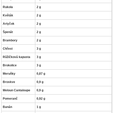
Rukola
2 g
Květák
2 g
Artyčok
2 g
Špenát
2 g
Brambory
2 g
Chřest
3 g
Růžičková kapusta
3 g
Brokolice
3 g
Meruňky
0,87 g
Broskve
0,9 g
Meloun Cantaloupe
0,9 g
Pomeranč
0,92 g
Banán
1 g