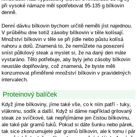
při vysoké námaze měl spotřebovat 95-135 g bílkovin
denně.
Denní dávku bílkovin bychom určitě neměli jíst najednou.
V průběhu dne totiž zásoby bílkovin v těle kolísají
.
Množství bílkovin v těle se při jídle nebo půstu kolísá
nahoru a dolů. Znamená to, že nemůžete na posezení
sníst půlkilový steak a myslet si, že na daný den máte
vystaráno. Tělo potřebuje, aby byly jeho zásoby bílkovin
neustále doplňovány, což znamená, že byste měli
konzumovat přiměřené množství bílkovin v pravidelných
intervalech.
Proteinový balíček
Když jíme bílkoviny, jíme také vše, co k ním patří - tuky,
vlákninu, sodík a další. Když si dáme například grilovaný
steak ze svíčkové, tak nepřijímáme jen čistou bílkovinu,
ale také pár gramů tuků. Pokud si dáte šunku nebo párek,
tak sice zkonzumujete pár gramů bílkovin, ale k tomu i pár