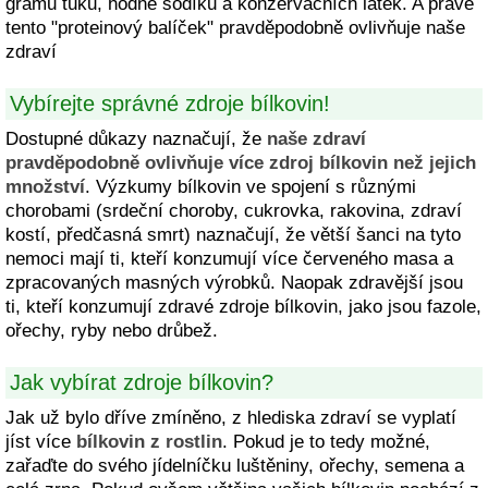
gramů tuků, hodně sodíku a konzervačních látek. A právě
tento "proteinový balíček" pravděpodobně ovlivňuje naše
zdraví
Vybírejte správné zdroje bílkovin!
Dostupné důkazy naznačují, že
naše zdraví
pravděpodobně ovlivňuje více zdroj bílkovin než jejich
množství
. Výzkumy bílkovin ve spojení s různými
chorobami (srdeční choroby, cukrovka, rakovina, zdraví
kostí, předčasná smrt) naznačují, že větší šanci na tyto
nemoci mají ti, kteří konzumují více červeného masa a
zpracovaných masných výrobků. Naopak zdravější jsou
ti, kteří konzumují zdravé zdroje bílkovin, jako jsou fazole,
ořechy, ryby nebo drůbež.
Jak vybírat zdroje bílkovin?
Jak už bylo dříve zmíněno, z hlediska zdraví se vyplatí
jíst více
bílkovin z rostlin
. Pokud je to tedy možné,
zařaďte do svého jídelníčku luštěniny, ořechy, semena a