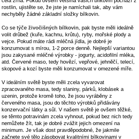
celá zrna. Pokud ovšem většina vašich bílkovin pochází z
rostlin, ujistěte se, že jste je namíchali tak, aby vám
nechyběly žádné základní složky bílkovin.
Co se týče
živočišných bílkovin
, pak byste měli ideálně
volit drůbež (kuře, kachnu, krůtu), ryby, mořské plody a
vejce. Pokud máte rádi mléčná jídla, je dobré je
konzumovat s mírou, 1-2 porce denně. Nejlepší variantou
jsou zakysané mléčné výrobky - jogurty, acidofilní mléka,
atd. Červené maso, tedy hovězí, vepřové, jehněčí, telecí,
skopové a kozí byste měli konzumovat v omezené míře.
V ideálním světě byste měli zcela vyvarovat
zpracovaného masa, tedy slaniny, párků, klobásek a
uzenin, protože kromě toho, že jsou vyráběny z
červeného masa, jsou do těchto výrobků přidávány
konzervační látky a sůl. V našem světě je ovšem těžké,
se těmto potravinám zcela vyhnout, pokud bez nich tedy
nemůžete žít, tak je dobré zvážit jejich omezení na
minimum. Je však dost pravděpodobné, že jakmile
začnete své tělo zásobovat kvalitními bílkovinami v