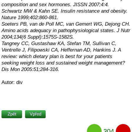
composition and sex hormones. JISSN 2007;4:4.
Schwartz MW & Kahn SE. Insulin resistance and obesity.
Nature 1999;402:860-861.
Soeters PB, van de Poll MC, van Gemert WG, Dejong CH.
Amino acids adequacy in pathophysiological states. J Nutr
2004;134(6 Suppl):1575S-1582S.
Tangney CC, Gustashaw KA, Stefan TM, Sullivan C,
Ventrelle J, Filipowski CA, Heffernan AD, Hankins J. A
review: which dietary plan is best for your patients
seeking weight loss and sustained weight management?
Dis Mon 2005:51;284-316.
Autor: div
Zpět
Vpřed
304