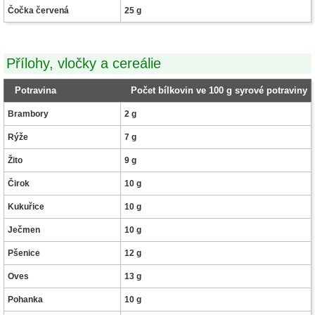
Čočka červená
25 g
Přílohy, vločky a cereálie
Potravina
Počet bílkovin ve 100 g syrové potraviny
Brambory
2 g
Rýže
7 g
Žito
9 g
Čirok
10 g
Kukuřice
10 g
Ječmen
10 g
Pšenice
12 g
Oves
13 g
Pohanka
10 g