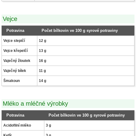
Vejce
Potravina
Počet bílkovin ve 100 g syrové potraviny
Vejce slepičí
12 g
Vejce křepelčí
13 g
Vaječný žloutek
16 g
Vaječný bílek
11 g
Šmakoun
14 g
Mléko a mléčné výrobky
Potravina
Počet bílkovin ve 100 g syrové potraviny
Acidofilní mléko
3 g
Kefír
3 g