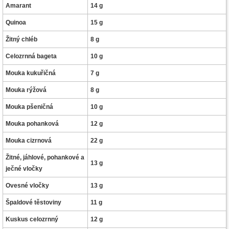
Amarant
14 g
Quinoa
15 g
Žitný chléb
8 g
Celozrnná bageta
10 g
Mouka kukuřičná
7 g
Mouka rýžová
8 g
Mouka pšeničná
10 g
Mouka pohanková
12 g
Mouka cizrnová
22 g
Žitné, jáhlové, pohankové a
13 g
ječné vločky
Ovesné vločky
13 g
Špaldové těstoviny
11 g
Kuskus celozrnný
12 g