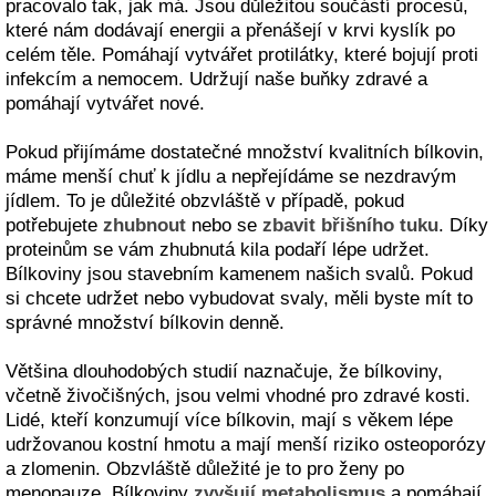
pracovalo tak, jak má. Jsou důležitou součástí procesů,
které nám dodávají energii a přenášejí v krvi kyslík po
celém těle. Pomáhají vytvářet protilátky, které bojují proti
infekcím a nemocem. Udržují naše buňky zdravé a
pomáhají vytvářet nové.
Pokud přijímáme dostatečné množství kvalitních bílkovin,
máme menší chuť k jídlu a nepřejídáme se nezdravým
jídlem. To je důležité obzvláště v případě, pokud
potřebujete
zhubnout
nebo se
zbavit břišního tuku
. Díky
proteinům se vám zhubnutá kila podaří lépe udržet.
Bílkoviny jsou stavebním kamenem našich svalů. Pokud
si chcete udržet nebo vybudovat svaly, měli byste mít to
správné množství bílkovin denně.
Většina dlouhodobých studií naznačuje, že bílkoviny,
včetně živočišných, jsou velmi vhodné pro zdravé kosti.
Lidé, kteří konzumují více bílkovin, mají s věkem lépe
udržovanou kostní hmotu a mají menší riziko osteoporózy
a zlomenin. Obzvláště důležité je to pro ženy po
menopauze. Bílkoviny
zvyšují metabolismus
a pomáhají