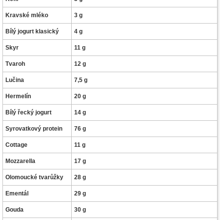
Kravské mléko
3 g
Bílý jogurt klasický
4 g
Skyr
11 g
Tvaroh
12 g
Lučina
7,5 g
Hermelín
20 g
Bílý řecký jogurt
14 g
Syrovatkový protein
76 g
Cottage
11 g
Mozzarella
17 g
Olomoucké tvarůžky
28 g
Ementál
29 g
Gouda
30 g