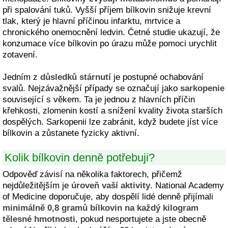
při spalování tuků. Vyšší příjem bílkovin snižuje krevní
tlak, který je hlavní příčinou infarktu, mrtvice a
chronického onemocnění ledvin. Četné studie ukazují, že
konzumace více bílkovin po úrazu může pomoci urychlit
zotavení.
Jedním z
důsledků stárnutí
je postupné ochabování
svalů. Nejzávažnější případy se označují jako
sarkopenie
související s věkem. Ta je jednou z hlavních příčin
křehkosti, zlomenin kostí a snížení kvality života starších
dospělých. Sarkopenii lze zabránit, když budete jíst více
bílkovin a zůstanete fyzicky aktivní.
Kolik bílkovin denně potřebuji?
Odpověď závisí na několika faktorech, přičemž
nejdůležitějším je
úroveň vaší aktivity
. National Academy
of Medicine doporučuje, aby dospělí lidé denně přijímali
minimálně 0,8 gramů bílkovin na každý kilogram
tělesné hmotnosti
, pokud nesportujete a jste obecně