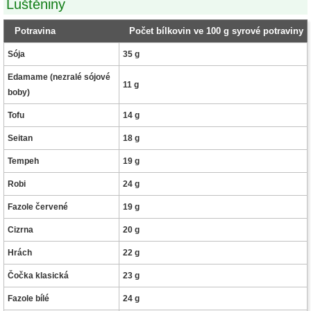
Luštěniny
Potravina
Počet bílkovin ve 100 g syrové potraviny
Sója
35 g
Edamame (nezralé sójové
11 g
boby)
Tofu
14 g
Seitan
18 g
Tempeh
19 g
Robi
24 g
Fazole červené
19 g
Cizrna
20 g
Hrách
22 g
Čočka klasická
23 g
Fazole bílé
24 g