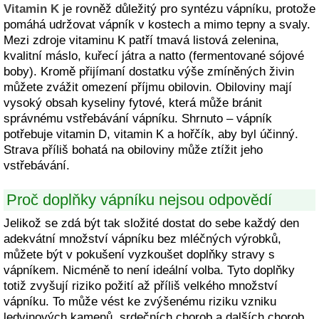
Vitamin K
je rovněž důležitý pro syntézu vápníku, protože
pomáhá udržovat vápník v kostech a mimo tepny a svaly.
Mezi zdroje vitaminu K patří tmavá listová zelenina,
kvalitní máslo, kuřecí játra a natto (fermentované sójové
boby). Kromě přijímaní dostatku výše zmíněných živin
můžete zvážit omezení příjmu obilovin. Obiloviny mají
vysoký obsah kyseliny fytové, která může bránit
správnému vstřebávání vápníku. Shrnuto – vápník
potřebuje vitamin D, vitamin K a hořčík, aby byl účinný.
Strava příliš bohatá na obiloviny může ztížit jeho
vstřebávání.
Proč doplňky vápníku nejsou odpovědí
Jelikož se zdá být tak složité dostat do sebe každý den
adekvátní množství vápníku bez mléčných výrobků,
můžete být v pokušení vyzkoušet doplňky stravy s
vápníkem. Nicméně to není ideální volba. Tyto doplňky
totiž zvyšují riziko požití až příliš velkého množství
vápníku. To může vést ke zvýšenému riziku vzniku
ledvinových kamenů, srdečních chorob a dalších chorob.