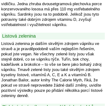
vidličku. Jedna zhruba dvousetgramová plechovka porce
konzervovaného lososa má přes 110 mg vstřebatelného
vápníku. Sardinky jsou na to podobně. Jelikož jsou tyto
potraviny také dobrým zdrojem vitaminu D, zvyšují
vstřebatelnost i využitelnost vápníku.
Listová zelenina
Listová zelenina je dalším skvělým zdrojem vápníku ve
stravě a je pravděpodobně vaším nejlepším řešením,
pokud jste vegan. Ne všechny zelené listy jsou však
stejně dobré, co se vápníku týče. Tuřín, bok choy,
kadeřávek a brokolice – to vše se bere jako bohatý zdroj
vápníku. Tmavě zelené listy jsou také skvělým zdrojem
kyseliny listové, vitamínů A, C, E a K a vitamínů B.
Jonathan Bailor, autor knihy The Calorie Myth, říká, že
pokud ve stravě neprovedete žádné další změny, uvidíte
pozitivní výsledky pouze po přidání několika porcí listové
zeleniny denně.