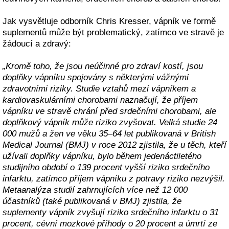
Jak vysvětluje odborník Chris Kresser, vápník ve formě
suplementů může být problematický, zatímco ve stravě je
žádoucí a zdravý:
„Kromě toho, že jsou neúčinné pro zdraví kostí, jsou
doplňky vápníku spojovány s některými vážnými
zdravotními riziky. Studie vztahů mezi vápníkem a
kardiovaskulárními chorobami naznačují, že příjem
vápníku ve stravě chrání před srdečními chorobami, ale
doplňkový vápník může riziko zvyšovat. Velká studie 24
000 mužů a žen ve věku 35–64 let publikovaná v British
Medical Journal (BMJ) v roce 2012 zjistila, že u těch, kteří
užívali doplňky vápníku, bylo během jedenáctiletého
studijního období o 139 procent vyšší riziko srdečního
infarktu, zatímco příjem vápníku z potravy riziko nezvýšil.
Metaanalýza studií zahrnujících více než 12 000
účastníků (také publikovaná v BMJ) zjistila, že
suplementy vápník zvyšují riziko srdečního infarktu o 31
procent, cévní mozkové příhody o 20 procent a úmrtí ze