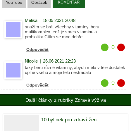
YouTube
Obrázek
KOMENTÁŘ
Melisa
|
18.05 2021 20:48
snažím se brát všechny vitamíny, beru
multikomplex, což je smes vitaminu a
probiotika.Cítím se moc dobře
0
Odpovědět
Nicolle
|
26.06 2021 22:23
taky beru různé vitaminy, abych měla v těle dostatek
úplně všeho a moje tělo nestrádalo
0
Odpovědět
Další články z rubriky Zdravá výživa
10 bylinek pro zdraví žen