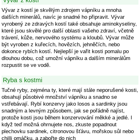
Vývar z kostí
Vývar z kostí je skvělým zdrojem vápníku a mnoha
dalších minerálů, navíc je snadné ho připravit. Vývar
vyrobený ze zdravých kostí také obsahuje aminokyseliny,
které jsou skvělé pro další oblasti vašeho zdraví, včetně
trávení, kůže, nervového systému a kloubů. Vývar může
být vyroben z kuřecích, hovězích, jehněčích, nebo
dokonce rybích kostí. Nejlepší je vařit kosti pomalu po
dlouhou dobu, což umožní vápníku a dalším minerálům
rozpustit se ve vodě.
Ryba s kostmi
Tučné ryby, zejména ty, které mají stále neporušené kosti,
obsahují působivé množství vápníku a snadno se
vstřebávají. Rybí konzervy jako losos a sardinky jsou
snadným a levným způsobem, jak se pořádně najíst,
protože kosti jsou během konzervování měkké a jedlé. I
když teď možná ohrnujete nos, zkuste popadnout
plechovku sardinek, citronovou šťávu, mořskou sůl nebo
chilli omáčku, a zabořte do nich