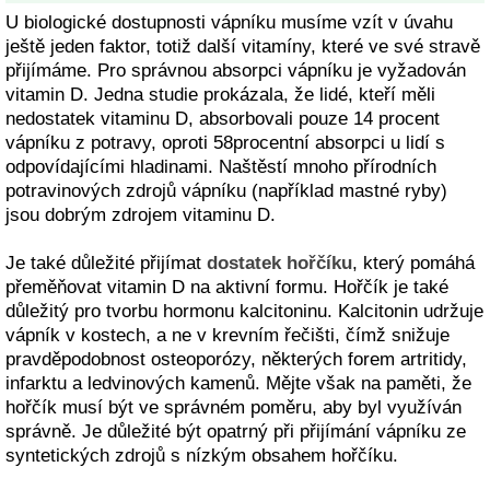
U biologické dostupnosti vápníku musíme vzít v úvahu
ještě jeden faktor, totiž další vitamíny, které ve své stravě
přijímáme. Pro správnou absorpci vápníku je vyžadován
vitamin D. Jedna studie prokázala, že lidé, kteří měli
nedostatek vitaminu D, absorbovali pouze 14 procent
vápníku z potravy, oproti 58procentní absorpci u lidí s
odpovídajícími hladinami. Naštěstí mnoho přírodních
potravinových zdrojů vápníku (například mastné ryby)
jsou dobrým zdrojem vitaminu D.
Je také důležité přijímat
dostatek hořčíku
, který pomáhá
přeměňovat vitamin D na aktivní formu. Hořčík je také
důležitý pro tvorbu hormonu kalcitoninu. Kalcitonin udržuje
vápník v kostech, a ne v krevním řečišti, čímž snižuje
pravděpodobnost osteoporózy, některých forem artritidy,
infarktu a ledvinových kamenů. Mějte však na paměti, že
hořčík musí být ve správném poměru, aby byl využíván
správně. Je důležité být opatrný při přijímání vápníku ze
syntetických zdrojů s nízkým obsahem hořčíku.