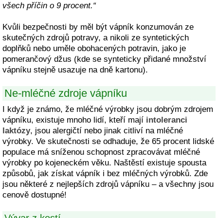
všech příčin o 9 procent.“
Kvůli bezpečnosti by měl být vápník konzumován ze
skutečných zdrojů potravy, a nikoli ze syntetických
doplňků nebo uměle obohacených potravin, jako je
pomerančový džus (kde se synteticky přidané množství
vápníku stejně usazuje na dně kartonu).
Ne-mléčné zdroje vápníku
I když je známo, že mléčné výrobky jsou dobrým zdrojem
vápníku, existuje mnoho lidí, kteří mají
intoleranci
laktózy
, jsou alergičtí nebo jinak citliví na mléčné
výrobky. Ve skutečnosti se odhaduje, že 65 procent lidské
populace má sníženou schopnost zpracovávat mléčné
výrobky po kojeneckém věku. Naštěstí existuje spousta
způsobů, jak získat vápník i bez mléčných výrobků. Zde
jsou některé z nejlepších zdrojů vápníku – a všechny jsou
cenově dostupné!