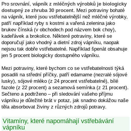
Pro srovnání,
vápník z mléčných výrobků je biologicky
dostupný ze zhruba 30 procent
. Mezi potraviny bohaté
na vápník, které jsou vstřebatelnější než mléčné výrobky,
patří například ryby s kostmi a vařená zelenina jako
brukev čínská (v obchodech pod názvem bok choy),
kadeřávek a brokolice. Některé potraviny, které se
doporučují jako vhodný a dietní zdroj vápníku, naopak
nejsou tak dobře vstřebatelné. Například špenát obsahuje
jen 5 procent biologicky dostupného vápníku.
Mezi potraviny, které bychom co se vstřebatelnosti týká
posadili na střední příčky, patří edamame (nezralé sójové
lusky), sójové mléko (z 24 procent vstřebatelné), bílé
fazole (z 22 procent) a sezamová semínka (z 21 procent).
Sečteno a podtrženo – při sledování vašeho příjmu
vápníku je důležité brát v potaz, jak snadno dokážou naše
těla absorbovat živiny z různých zdrojů potravy.
Vitamíny, které napomáhají vstřebávání
vápníku