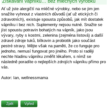
Získávání vápníku… bez mléčných výrobků
Ať už jste alergičtí na mléčné výrobky, nebo se jim jen
snažíte vyhnout z vlastních důvodů (ať už etických či
zdravotních), existuje spousta způsobů, jak mít dostatek
vápníku i bez nich. Suplementy nejsou nutné. Snažte se
jíst spoustu potravin bohatých na vápník, jako jsou
vývary, ryby s kostmi, zelenina (zejména listová) a další
zdravé zdroje tuků, bílkovin a probiotik jako součást
pestré stravy. Mějte však na paměti, že co funguje pro
jednoho, nemusí fungovat pro jiného. Proto si raději
nechte hladinu vápníku změřit lékařem, s nímž se
následně poradíte o nejlepších zdrojích vápníku přímo pro
vás.
Autor: Ian, wellnessmama
Zpět
Vpřed