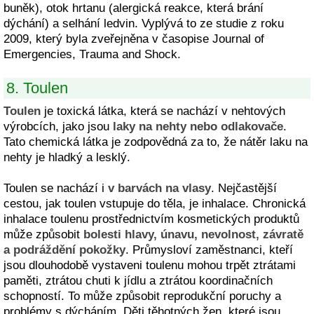
buněk), otok hrtanu (alergická reakce, která brání
dýchání) a selhání ledvin. Vyplývá to ze studie z roku
2009, který byla zveřejněna v časopise Journal of
Emergencies, Trauma and Shock.
8. Toulen
Toulen
je toxická látka, která se nachází v nehtových
výrobcích, jako jsou
laky na nehty nebo odlakovače
.
Tato chemická látka je zodpovědná za to, že nátěr laku na
nehty je hladký a lesklý.
Toulen se nachází i
v barvách na vlasy
. Nejčastější
cestou, jak toulen vstupuje do těla, je inhalace. Chronická
inhalace toulenu prostřednictvím kosmetických produktů
může způsobit
bolesti hlavy, únavu, nevolnost, závratě
a podráždění pokožky
. Průmysloví zaměstnanci, kteří
jsou dlouhodobě vystaveni toulenu mohou trpět ztrátami
paměti, ztrátou chuti k jídlu a ztrátou koordinačních
schopností. To může způsobit reprodukční poruchy a
problémy s dýcháním. Děti těhotných žen, které jsou