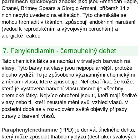
parfémech špičkových značek
jako jsou American Eagle,
Chanel, Britney Spears a Giorgio Armani, přičemž 14 z
nich nebylo uvedeno na etiketách. Tyto chemikálie se
mohou hromadit v tkáních, způsobují endokrinní narušení
(vedou k reprodukčním a vývojovým poruchám) a
alergické reakce.
7. Fenylendiamin - černouhelný dehet
Tato chemická látka se nachází
v trvalých barvách na
vlasy
. Tyto barvy na vlasy jsou nejpopulárnější, protože
dlouho vydrží. To je způsobeno významnými chemickými
změnami vlasů, které způsobuje. Netřeba říkat, že kůže,
která je vystavena barvení vlasů absorbuje všechny
chemické látky. Nejvíce ohroženi jsou ti, kteří mají šedivé
vlasy nebo ti, kteří neustále mění svůj vzhled vlasů. V
poslední době se v rozvojovém světě objevily případy
otravy z barvení vlasů.
Paraphenylenediamine
(PPD) je derivát úhelného dehtu,
který může způsobit thabdomyolýzu (destrukci svalových