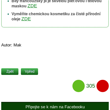
Bílý francouzský jíl je skvělou pleťovou i tělovou
ZDE
maskou
Vyměňte chemickou kosmetiku za čisté přírodní
ZDE
oleje
Autor: Mak
Zpět
Vpřed
305
Připojte se k nám na Facebooku