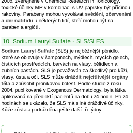
2008, zveřejněné v Chemical Research in Toxicology,
toxické účinky MP v kombinaci s UV paprsky být příčinou
rakoviny. Parabeny mohou vyvolávat
svědění, zčervenání
a dermatitidu
u některých lidí, kteří mohou být na
paraben alergičtí.
10. Sodium Lauryl Sulfate - SLS/SLES
Sodium Lauryl Sulfate
(SLS) je nejběžnější pěnidlo,
které se objevuje v šamponech, mýdlech, mycích gelech,
čistících prostředcích, barvách na vlasy, bělidlech a
zubních pastách. SLS je považován za škodlivý pro kůži,
vlasy, ústa a oči. SLS může
dráždit nejcitlivější orgány
těla
a způsobit pronikavou bolest. Podle studie z roku
2004, publikované v Exogenous Dermatology, byla látka
aplikovaná na předloktí pacientů na dobu 24 hodin. Po 24
hodinách se ukázalo, že SLS má silné dráždivé účinky.
Kůže zůstala podrážděna ještě další tři týdny.