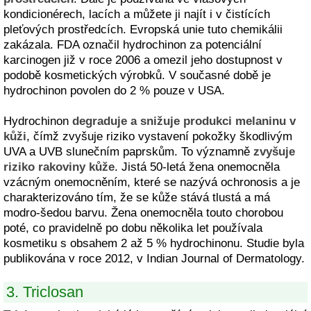
kondicionérech, lacích a můžete ji najít i v čistících
pleťových prostředcích. Evropská unie tuto chemikálii
zakázala. FDA označil hydrochinon za potenciální
karcinogen již v roce 2006 a omezil jeho dostupnost v
podobě kosmetických výrobků. V současné době je
hydrochinon povolen do 2 % pouze v USA.
Hydrochinon
degraduje a snižuje produkci melaninu v
kůži
, čímž zvyšuje riziko vystavení pokožky škodlivým
UVA a UVB slunečním paprskům. To významně
zvyšuje
riziko rakoviny kůže
. Jistá 50-letá žena onemocněla
vzácným onemocněním, které se nazývá ochronosis a je
charakterizováno tím, že se kůže stává tlustá a má
modro-šedou barvu. Žena onemocněla touto chorobou
poté, co pravidelně po dobu několika let používala
kosmetiku s obsahem 2 až 5 % hydrochinonu. Studie byla
publikována v roce 2012, v Indian Journal of Dermatology.
3. Triclosan