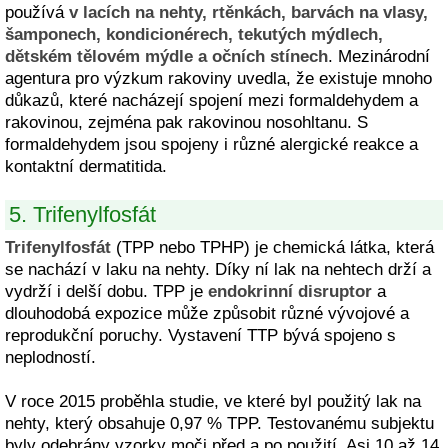
používá
v lacích na nehty, rtěnkách, barvách na vlasy,
šamponech, kondicionérech, tekutých mýdlech,
dětském tělovém mýdle a očních stínech
. Mezinárodní
agentura pro výzkum rakoviny uvedla, že existuje mnoho
důkazů, které nacházejí spojení mezi formaldehydem a
rakovinou, zejména pak rakovinou nosohltanu. S
formaldehydem jsou spojeny i různé alergické reakce a
kontaktní dermatitida.
5. Trifenylfosfát
Trifenylfosfát
(TPP nebo TPHP) je chemická látka, která
se nachází v laku na nehty. Díky ní lak na nehtech drží a
vydrží i delší dobu. TPP je
endokrinní disruptor
a
dlouhodobá expozice může způsobit různé vývojové a
reprodukční poruchy. Vystavení TTP bývá spojeno s
neplodností.
V roce 2015 proběhla studie, ve které byl použitý lak na
nehty, který obsahuje 0,97 % TPP. Testovanému subjektu
byly odebrány vzorky moči před a po použití. Asi 10 až 14