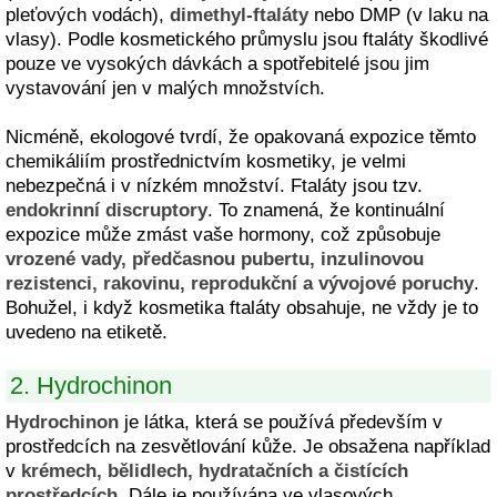
pleťových vodách),
dimethyl-ftaláty
nebo DMP (v laku na
vlasy). Podle kosmetického průmyslu jsou ftaláty škodlivé
pouze ve vysokých dávkách a spotřebitelé jsou jim
vystavování jen v malých množstvích.
Nicméně, ekologové tvrdí, že opakovaná expozice těmto
chemikáliím prostřednictvím kosmetiky, je velmi
nebezpečná i v nízkém množství. Ftaláty jsou tzv.
endokrinní discruptory
. To znamená, že kontinuální
expozice může zmást vaše hormony, což způsobuje
vrozené vady, předčasnou pubertu, inzulinovou
rezistenci, rakovinu, reprodukční a vývojové poruchy
.
Bohužel, i když kosmetika ftaláty obsahuje, ne vždy je to
uvedeno na etiketě.
2. Hydrochinon
Hydrochinon
je látka, která se používá především v
prostředcích na zesvětlování kůže. Je obsažena například
v
krémech, bělidlech, hydratačních a čistících
prostředcích
. Dále je používána ve vlasových