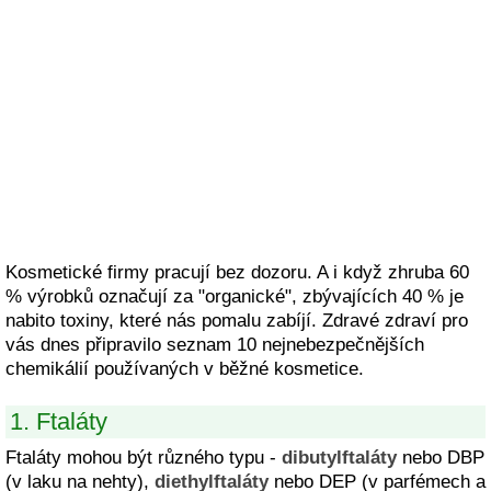
Kosmetické firmy pracují bez dozoru. A i když zhruba 60
% výrobků označují za "organické", zbývajících 40 % je
nabito toxiny, které nás pomalu zabíjí. Zdravé zdraví pro
vás dnes připravilo seznam 10 nejnebezpečnějších
chemikálií používaných v běžné kosmetice.
1. Ftaláty
Ftaláty mohou být různého typu -
dibutylftaláty
nebo DBP
(v laku na nehty),
diethylftaláty
nebo DEP (v parfémech a