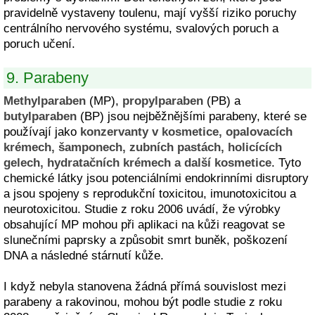
pravidelně vystaveny toulenu, mají vyšší riziko poruchy
centrálního nervového systému, svalových poruch a
poruch učení.
9. Parabeny
Methylparaben
(MP),
propylparaben
(PB) a
butylparaben
(BP) jsou nejběžnějšími parabeny, které se
používají jako
konzervanty v kosmetice, opalovacích
krémech, šamponech, zubních pastách, holicících
gelech, hydratačních krémech a další kosmetice
. Tyto
chemické látky jsou potenciálními endokrinními disruptory
a jsou spojeny s reprodukční toxicitou, imunotoxicitou a
neurotoxicitou. Studie z roku 2006 uvádí, že výrobky
obsahující MP mohou při aplikaci na kůži reagovat se
slunečními paprsky a způsobit smrt buněk, poškození
DNA a následné stárnutí kůže.
I když nebyla stanovena žádná přímá souvislost mezi
parabeny a rakovinou, mohou být podle studie z roku