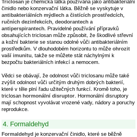
Triclosan
je chemická látka používána jako antibakteriální
činidlo nebo konzervační látka. Běžně se vyskytuje v
antibakteriálních mýdlech a čistících prostředcích,
ručních dezinfekcích, deodorantech a
antiperspirantech
. Pravidelné používání přípravků
obsahujících triclosan může způsobit, že škodlivé střevní
a kožní bakterie se stanou odolné vůči antibakteriálním
prostředkům. V dlouhodobém horizontu to může
ohrozit
vaší imunitu
, takže se můžete stát náchylnými k
bezpočtu bakteriálních infekcí a nemocem.
Vědci se obávají, že odolnost vůči triclosanu může také
zvýšit odolnost vůči určitým druhým dobrých bakterií,
které v těle plní řadu užitečných funkcí. Kromě toho, je
triclosan
hormonální disruptor
. Hormonální disruptory
mají schopnost vyvolávat vrozené vady, nádory a poruchy
reprodukce.
4. Formaldehyd
Formaldehyd
je konzervační činidlo, které se běžně