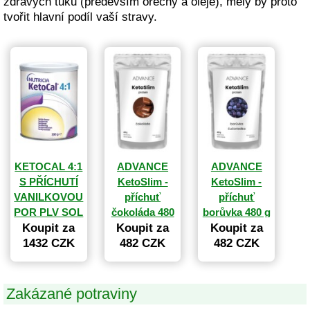
zdravých tuků (především ořechy a oleje), měly by proto
tvořit hlavní podíl vaší stravy.
KETOCAL 4:1
ADVANCE
ADVANCE
S PŘÍCHUTÍ
KetoSlim -
KetoSlim -
VANILKOVOU
příchuť
příchuť
POR PLV SOL
čokoláda 480
borůvka 480 g
Koupit za
1X300G
Koupit za
g
Koupit za
1432 CZK
482 CZK
482 CZK
Zakázané potraviny