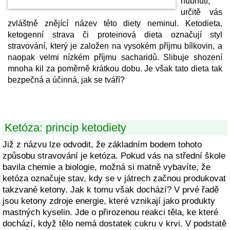
hubnutí,
určitě vás
zvláštně znějící název této diety neminul. Ketodieta,
ketogenní strava či proteinová dieta označují styl
stravování, který je založen na vysokém příjmu bílkovin, a
naopak velmi nízkém příjmu sacharidů. Slibuje shození
mnoha kil za poměrně krátkou dobu. Je však tato dieta tak
bezpečná a účinná, jak se tváří?
Ketóza: princip ketodiety
Již z názvu lze odvodit, že základním bodem tohoto
způsobu stravování je ketóza. Pokud vás na střední škole
bavila chemie a biologie, možná si matně vybavíte, že
ketóza označuje stav, kdy se v játrech začnou produkovat
takzvané ketony. Jak k tomu však dochází? V prvé řadě
jsou ketony zdroje energie, které vznikají jako produkty
mastných kyselin. Jde o přirozenou reakci těla, ke které
dochází, když tělo nemá dostatek cukru v krvi. V podstatě