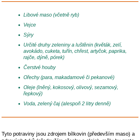
Libové maso (včetně ryb)
Vejce
Sýry
Určité druhy zeleniny a luštěnin (květák, zelí,
avokádo, cuketa, tuřín, chřest, artyčok, paprika,
rajče, dýně, pórek)
Čerstvé houby
Ořechy (para, makadamové či pekanové)
Oleje (lněný, kokosový, olivový, sezamový,
řepkový)
Voda, zelený čaj (alespoň 2 litry denně)
Tyto potraviny jsou zdrojem bílkovin (především maso) a