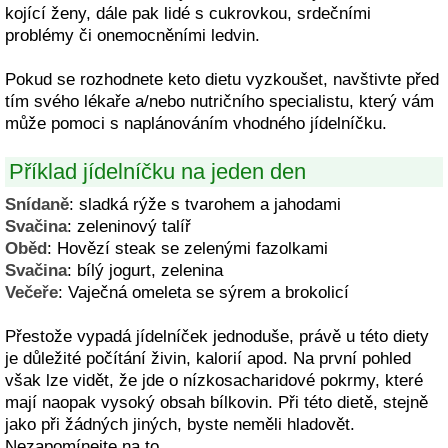
kojící ženy, dále pak lidé s cukrovkou, srdečními
problémy či onemocněními ledvin.
Pokud se rozhodnete keto dietu vyzkoušet, navštivte před
tím svého lékaře a/nebo nutričního specialistu, který vám
může pomoci s naplánováním vhodného jídelníčku.
Příklad jídelníčku na jeden den
Snídaně
: sladká rýže s tvarohem a jahodami
Svačina
: zeleninový talíř
Oběd
: Hovězí steak se zelenými fazolkami
Svačina
: bílý jogurt, zelenina
Večeře
: Vaječná omeleta se sýrem a brokolicí
Přestože vypadá jídelníček jednoduše, právě u této diety
je důležité počítání živin, kalorií apod. Na první pohled
však lze vidět, že jde o nízkosacharidové pokrmy, které
mají naopak vysoký obsah bílkovin. Při této dietě, stejně
jako při žádných jiných, byste neměli hladovět.
Nezapomínejte na to.