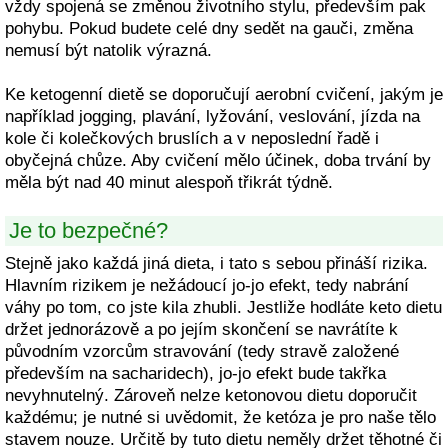
vždy spojená se změnou životního stylu, především pak
pohybu. Pokud budete celé dny sedět na gauči, změna
nemusí být natolik výrazná.
Ke ketogenní dietě se doporučují aerobní cvičení, jakým je
například jogging, plavání, lyžování, veslování, jízda na
kole či kolečkových bruslích a v neposlední řadě i
obyčejná chůze. Aby cvičení mělo účinek, doba trvání by
měla být nad 40 minut alespoň třikrát týdně.
Je to bezpečné?
Stejně jako každá jiná dieta, i tato s sebou přináší rizika.
Hlavním rizikem je nežádoucí jo-jo efekt, tedy nabrání
váhy po tom, co jste kila zhubli. Jestliže hodláte keto dietu
držet jednorázově a po jejím skončení se navrátíte k
původním vzorcům stravování (tedy stravě založené
především na sacharidech), jo-jo efekt bude takřka
nevyhnutelný. Zároveň nelze ketonovou dietu doporučit
každému; je nutné si uvědomit, že ketóza je pro naše tělo
stavem nouze. Určitě by tuto dietu neměly držet těhotné či