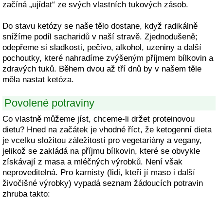
začíná „ujídat“ ze svých vlastních tukových zásob.
Do stavu ketózy se naše tělo dostane, když radikálně
snížíme podíl sacharidů v naší stravě. Zjednodušeně;
odepřeme si sladkosti, pečivo, alkohol, uzeniny a další
pochoutky, které nahradíme zvýšeným příjmem bílkovin a
zdravých tuků. Během dvou až tří dnů by v našem těle
měla nastat ketóza.
Povolené potraviny
Co vlastně můžeme jíst, chceme-li držet proteinovou
dietu? Hned na začátek je vhodné říct, že ketogenní dieta
je vcelku složitou záležitostí pro vegetariány a vegany,
jelikož se zakládá na příjmu bílkovin, které se obvykle
získávají z masa a mléčných výrobků. Není však
neproveditelná. Pro karnisty (lidi, kteří jí maso i další
živočišné výrobky) vypadá seznam žádoucích potravin
zhruba takto: