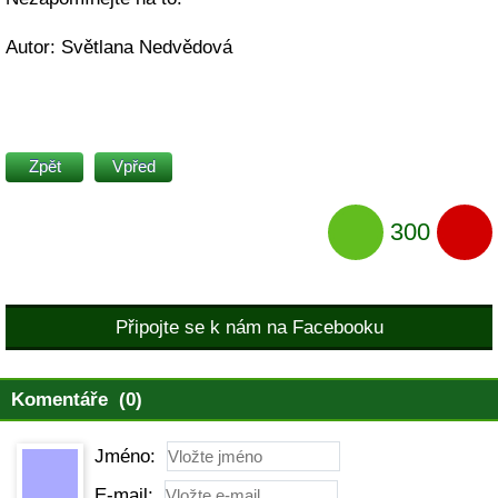
Autor: Světlana Nedvědová
Zpět
Vpřed
300
Připojte se k nám na Facebooku
Komentáře (0)
Jméno:
E-mail: