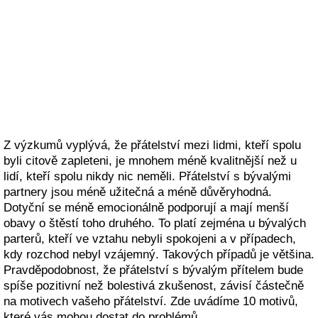
Z výzkumů vyplývá, že přátelství mezi lidmi, kteří spolu
byli citově zapleteni, je mnohem méně kvalitnější než u
lidí, kteří spolu nikdy nic neměli. Přátelství s bývalými
partnery jsou méně užitečná a méně důvěryhodná.
Dotyční se méně emocionálně podporují a mají menší
obavy o štěstí toho druhého. To platí zejména u bývalých
parterů, kteří ve vztahu nebyli spokojeni a v případech,
kdy rozchod nebyl vzájemný. Takových případů je většina.
Pravděpodobnost, že přátelství s bývalým přítelem bude
spíše pozitivní než bolestivá zkušenost, závisí částečně
na motivech vašeho přátelství. Zde uvádíme 10 motivů,
které vás mohou dostat do problémů.