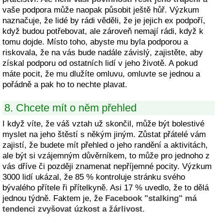
vaše podpora může naopak působit ještě hůř. Výzkum
naznačuje, že lidé by rádi věděli, že je jejich ex podpoří,
když budou potřebovat, ale zároveň nemají rádi, když k
tomu dojde. Místo toho, abyste mu byla podporou a
riskovala, že na vás bude nadále závislý, zajistěte, aby
získal podporu od ostatních lidí v jeho životě. A pokud
máte pocit, že mu dlužíte omluvu, omluvte se jednou a
pořádně a pak ho to nechte plavat.
8. Chcete mít o něm přehled
I když víte, že váš vztah už skončil, může být bolestivé
myslet na jeho štěstí s někým jiným. Zůstat přátelé vám
zajistí, že budete mít přehled o jeho randění a aktivitách,
ale být si vzájemným důvěrníkem, to může pro jednoho z
vás dříve či později znamenat nepříjemné pocity. Výzkum
3000 lidí ukázal, že 85 % kontroluje stránku svého
bývalého přítele ři přítelkyně. Asi 17 % uvedlo, že to dělá
jednou týdně. Faktem je, že
Facebook "stalking" má
tendenci zvyšovat úzkost a žárlivost
.