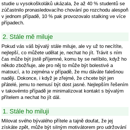
studie u vysokoškoláků ukázala, že až 40 % studentů se
zúčastnilo pronasledovacího chování po rozchodu alespoň
v jednom případě, 10 % pak provozovalo stalking ve více
případech.
2. Stále mě miluje
Pokud vás váš bývalý stále miluje, ale vy už to necítíte,
nejlepší, co můžete udělat je, nechat ho jít. Trávit s ním
čas může být jistě příjemné, komu by se nelíbilo, když ho
někdo zbožňuje, ale pro něj to může být bolestivé a
matoucí, a to zejména v případě, že mu dáváte falešnou
naději. Dokonce, i když je zřejmé, že chcete být jen
přátelé, jemu to nemusí být dost jasné. Nejlepším řešením
v takovémto případě je minimalizovat kontakt s bývalým
přítelem a nechat ho jít dál.
1. Stále ho miluji
Milovat svého bývalého přítele a tajně doufat, že jej
získáte zpět, může být silným motivátorem pro udržování