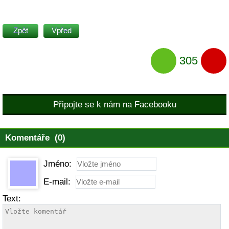
Zpět
Vpřed
305
Připojte se k nám na Facebooku
Komentáře (0)
Jméno:
E-mail:
Text: