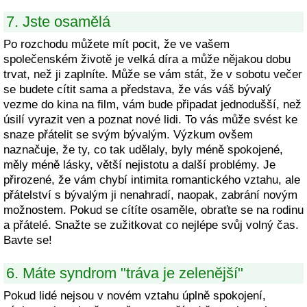
7. Jste osamělá
Po rozchodu můžete mít pocit, že ve vašem
společenském životě je velká díra a může nějakou dobu
trvat, než ji zaplníte. Může se vám stát, že v sobotu večer
se budete cítit sama a představa, že vás váš bývalý
vezme do kina na film, vám bude připadat jednodušší, než
úsilí vyrazit ven a poznat nové lidi. To vás může svést ke
snaze přátelit se svým bývalým. Výzkum ovšem
naznačuje, že ty, co tak udělaly, byly méně spokojené,
měly méně lásky, větší nejistotu a další problémy. Je
přirozené, že vám chybí intimita romantického vztahu, ale
přátelství s bývalým ji nenahradí, naopak, zabrání novým
možnostem. Pokud se cítíte osaměle, obraťte se na rodinu
a přátelé. Snažte se zužitkovat co nejlépe svůj volný čas.
Bavte se!
6. Máte syndrom "tráva je zelenější"
Pokud lidé nejsou v novém vztahu úplně spokojení,