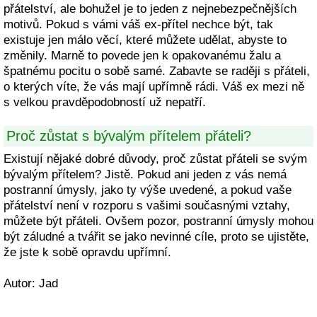
přátelství, ale bohužel je to jeden z nejnebezpečnějších
motivů. Pokud s vámi váš ex-přítel nechce být, tak
existuje jen málo věcí, které můžete udělat, abyste to
změnily. Marně to povede jen k opakovanému žalu a
špatnému pocitu o sobě samé. Zabavte se raději s přáteli,
o kterých víte, že vás mají upřímně rádi. Váš ex mezi ně
s velkou pravděpodobností už nepatří.
Proč zůstat s bývalým přítelem přáteli?
Existují nějaké dobré důvody, proč zůstat přáteli se svým
bývalým přítelem? Jistě. Pokud ani jeden z vás nemá
postranní úmysly, jako ty výše uvedené, a pokud vaše
přátelství není v rozporu s vašimi současnými vztahy,
můžete být přáteli. Ovšem pozor, postranní úmysly mohou
být záludné a tvářit se jako nevinné cíle, proto se ujistěte,
že jste k sobě opravdu upřímní.
Autor: Jad