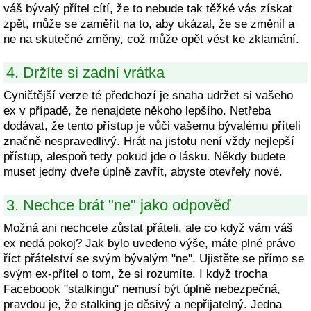
váš bývalý přítel cítí, že to nebude tak těžké vás získat
zpět, může se zaměřit na to, aby ukázal, že se změnil a
ne na skutečné změny, což může opět vést ke zklamání.
4. Držíte si zadní vrátka
Cyničtější verze té předchozí je snaha udržet si vašeho
ex v případě, že nenajdete někoho lepšího. Netřeba
dodávat, že tento přístup je vůči vašemu bývalému příteli
značně nespravedlivý. Hrát na jistotu není vždy nejlepší
přístup, alespoň tedy pokud jde o lásku. Někdy budete
muset jedny dveře úplně zavřít, abyste otevřely nové.
3. Nechce brát "ne" jako odpověď
Možná ani nechcete zůstat přáteli, ale co když vám váš
ex nedá pokoj? Jak bylo uvedeno výše, máte plné právo
říct přátelství se svým bývalým "ne". Ujistěte se přímo se
svým ex-přítel o tom, že si rozumíte. I když trocha
Faceboook "stalkingu" nemusí být úplně nebezpečná,
pravdou je, že stalking je děsivý a nepřijatelný. Jedna