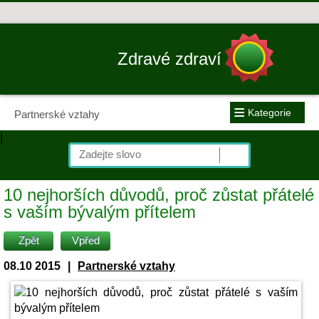
Zdravé zdraví
≡
Kategorie
Partnerské vztahy
|
10 nejhorších důvodů, proč zůstat přátelé
s vaším bývalým přítelem
Zpět
Vpřed
08.10 2015
|
Partnerské vztahy