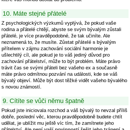
10. Máte stejné přátelé
Z psychologických výzkumů vyplývá, že pokud vaše
rodina a přátelé chtějí, abyste se svým bývalým zůstali
přátelé, je více pravděpodobné, že tak učiníte. Ale
neznamená to, že musíte.
Zůstat přátelé s bývalým
přítelem
v zájmu zachování sociální harmonie je
ušlechtilý cíl, ale pokud je to váš jediný důvod pro
zachování přátelství, může to být problém. Máte právo
trávit čas se svými přáteli bez vašeho ex a současně
máte právo odmítnou pozvání na události, kde se váš
bývalý objeví. Může být dost těžké vidět vašeho bývalého
s novou známostí.
9. Cítíte se vůči němu špatně
Pokud jste iniciovala rozchod a váš bývalý to nevzal příliš
dobře, poslední věc, kterou pravděpodobně budete chtít
udělat, je ublížit mu ještě víc tím, že zamítnete jeho
přátelství. Ale
není vaší povinností řešit jeho trápení
a