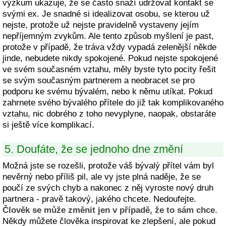
výzkum ukazuje, že se často snaží udržovat kontakt se
svými ex. Je snadné si idealizovat osobu, se kterou už
nejste, protože už nejste pravidelně vystaveny jejím
nepříjemným zvykům. Ale tento způsob myšlení je past,
protože v případě, že tráva vždy vypadá zelenější někde
jinde, nebudete nikdy spokojené. Pokud nejste spokojené
ve svém současném vztahu, měly byste tyto pocity řešit
se svým současným partnerem a neobracet se pro
podporu ke svému bývalém, nebo k němu utíkat. Pokud
zahrnete svého bývalého přítele do již tak komplikovaného
vztahu, nic dobrého z toho nevyplyne, naopak, obstaráte
si ještě více komplikací.
5. Doufáte, že se jednoho dne změní
Možná jste se rozešli, protože váš bývalý přítel vám byl
nevěrný nebo příliš pil, ale vy jste plná naděje, že se
poučí ze svých chyb a nakonec z něj vyroste nový druh
partnera - pravě takový, jakého chcete. Nedoufejte.
Člověk se může změnit jen v případě, že to sám chce
.
Někdy můžete člověka inspirovat ke zlepšení, ale pokud