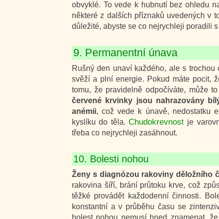
obvyklé. To vede k hubnutí bez ohledu na t
některé z dalších příznaků uvedených v to
důležité, abyste se co nejrychleji poradili 
9. Permanentní únava
Rušný den unaví každého, ale s trochou od
svěží a plní energie. Pokud máte pocit, 
tomu, že pravidelně odpočíváte, může to
červené krvinky jsou nahrazovány bíl
anémii
, což vede k únavě, nedostatku en
Chudokrevnost
kyslíku do těla.
je varov
třeba co nejrychleji zasáhnout.
10. Bolesti nohou
Ženy s diagnózou rakoviny děložního 
rakovina šíří, brání průtoku krve, což zp
těžké provádět každodenní činnosti. Bo
konstantní a v průběhu času se zintenzi
bolest nohou nemusí hned znamenat, ž