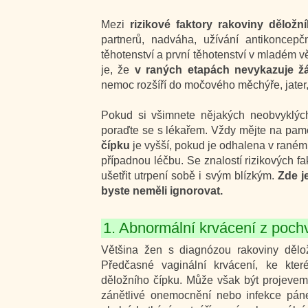
Mezi
rizikové faktory rakoviny děložn
partnerů, nadváha, užívání antikoncepčn
těhotenství a první těhotenství v mladém v
je, že
v raných etapách nevykazuje 
nemoc rozšíří do močového měchýře, jater, 
Pokud si všimnete nějakých neobvyklých
poraďte se s lékařem. Vždy mějte na pam
čípku
je vyšší, pokud je odhalena v raném
případnou léčbu. Se znalostí rizikových f
ušetřit utrpení sobě i svým blízkým.
Zde j
byste neměli ignorovat.
1. Abnormální krvácení z poch
Většina žen s diagnózou rakoviny děl
Předčasné vaginální krvácení, ke kter
děložního čípku. Může však být projevem
zánětlivé onemocnění nebo infekce páne