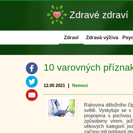
Zdravé zdraví
Zdraví
Zdraví
Zdravá výživa
Psyc
10 varovných příznak
12.05 2021
|
Nemoci
Rakovina děložního číp
světě. Vyskytuje se v
propojena s pochvou.
způsobeny virem, je
věkových kategorií js
začnou mít pohlavní sty