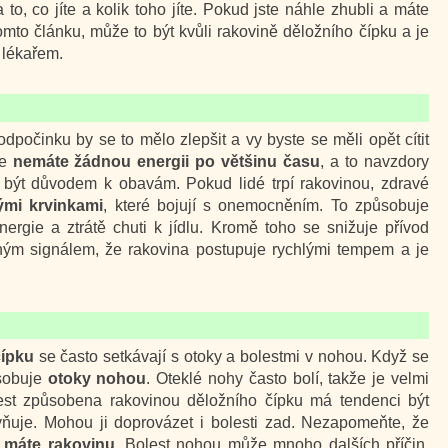
o, co jíte a kolik toho jíte. Pokud jste náhle zhubli a máte
mto článku, může to být kvůli rakovině děložního čípku a je
s lékařem.
počinku by se to mělo zlepšit a vy byste se měli opět cítit
že
nemáte žádnou energii po většinu času
, a to navzdory
 být důvodem k obavám. Pokud lidé trpí rakovinou, zdravé
ými krvinkami
, které bojují s onemocněním. To způsobuje
ergie a ztrátě chuti k jídlu. Kromě toho se snižuje přívod
ným signálem, že rakovina postupuje rychlými tempem a je
čípku
se často setkávají s otoky a bolestmi v nohou. Když se
ůsobuje
otoky nohou
. Oteklé nohy často bolí, takže je velmi
lest způsobena rakovinou děložního čípku má tendenci být
vňuje. Mohou ji doprovázet i bolesti zad. Nezapomeňte, že
e
máte rakovinu
. Bolest nohou může mnoho dalších příčin,