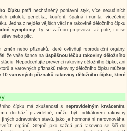
ího čípku
patří nechráněný pohlavní styk, více sexuálních
ích pilulek, genetika, kouření, špatná imunita, vícečetné
ěku. Jedna z nejděsivějších věcí na rakovině děložního čípku
žádné symptomy
. Ty se začnou projevovat až poté, co se
střev nebo plic.
 změn nebo příznaků, které ovlivňují reprodukční orgány,
ěti, že vaše šance na
úspěšnou léčbu rakoviny děložního
 stádiu. Nepodceňujte prevenci rakoviny děložního čípku, ani
aktorů a varovných příznaků rakoviny děložního čípku můžete
e 10 varovných příznaků rakoviny děložního čípku, které
vy
ožního čípku má zkušenosti s
nepravidelným krvácením
.
ému dochází pravidelně, může být indikátorem rakoviny
 jiných zdravotních stavů, jako je hormonální nerovnováha,
vních orgánů. Stejně jako každá jiná rakovina se šíří do