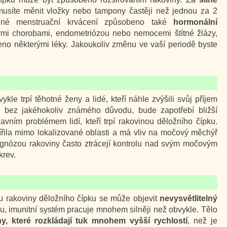
usíte měnit vložky nebo tampony častěji než jednou za 2
lné menstruační krvácení způsobeno také
hormonální
vými chorobami, endometriózou nebo nemocemi štítné žlázy,
eno některými léky. Jakoukoliv změnu ve vaší periodě byste
le trpí těhotné ženy a lidé, kteří náhle zvýšili svůj příjem
e bez jakéhokoliv známého důvodu, bude zapotřebí bližší
avním problémem lidí, kteří trpí rakovinou děložního čípku.
ířila mimo lokalizované oblasti a má vliv na močový měchýř
iagnózou rakoviny často ztrácejí kontrolu nad svým močovým
krev.
i u rakoviny děložního čípku se může objevit
nevysvětlitelný
nou, imunitní systém pracuje mnohem silněji než obvykle. Tělo
ny, které rozkládají tuk mnohem vyšší rychlostí
, než je