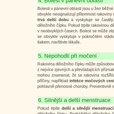
4. Bolest v pánevní oblasti
Bolesti v pánevní oblasti jsou u žen běžné
obvykle nesignalizují přítomnost rakovin
trvá delší dobu
a vyskytuje se častěji
děložního čípku. Pokud trpíte rakovinou d
v neobvyklých časech. Bolest se může ob
se obvykle vyskytuje v pokročilém stád
tlakem, navštivte lékaře.
5. Nepohodlí při močení
Rakovina děložního čípku může způsobo
z nejvíce zjevných a převládajících přízna
mohou znamenat, že se rakovina rozšířil
příčiny, například
infekce močových ces
pohlavně přenosné choroby. Preventivně s
6. Silnější a delší menstruace
Pokud trpíte
delší a silnější menstruací
děložního čípku. Podráždění děložního 