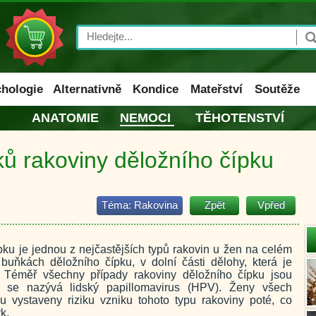
Search
hologie
Alternativně
Kondice
Mateřství
Soutěže
ANATOMIE
NEMOCI
TĚHOTENSTVÍ
ů rakoviny děložního čípku
Téma:
Rakovina
Zpět
Vpřed
ku je jednou z nejčastějších typů rakovin u žen na celém
 buňkách děložního čípku, v dolní části dělohy, která je
 Téměř všechny případy rakoviny děložního čípku jsou
ž se nazývá lidský papillomavirus (HPV). Ženy všech
ou vystaveny riziku vzniku tohoto typu rakoviny poté, co
k.