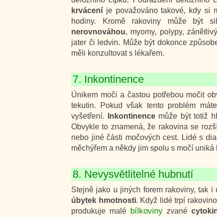
krvácení
je považováno takové, kdy si m
hodiny. Kromě rakoviny může být si
nerovnováhou
, myomy, polypy, zánětli
jater či ledvin. Může být dokonce způsob
měli konzultovat s lékařem.
7. Inkontinence
Únikem moči a častou potřebou močit obvyk
tekutin. Pokud však tento problém mát
vyšetření.
Inkontinence
může být totiž hl
Obvykle to znamená, že rakovina se rozš
nebo jiné části močových cest. Lidé s d
měchýřem a někdy jim spolu s močí uniká 
8. Nevysvětlitelné hubnutí
Stejně jako u jiných forem rakoviny, tak 
úbytek hmotnosti
. Když lidé trpí rakovi
bílkoviny
produkuje malé
zvané
cytoki