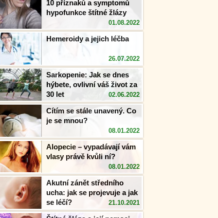
10 příznaků a symptomů
hypofunkce štítné žlázy
01.08.2022
Hemeroidy a jejich léčba
26.07.2022
Sarkopenie: Jak se dnes
hýbete, ovlivní váš život za
30 let
02.06.2022
Cítím se stále unavený. Co
je se mnou?
08.01.2022
Alopecie – vypadávají vám
vlasy právě kvůli ní?
08.01.2022
Akutní zánět středního
ucha: jak se projevuje a jak
se léčí?
21.10.2021