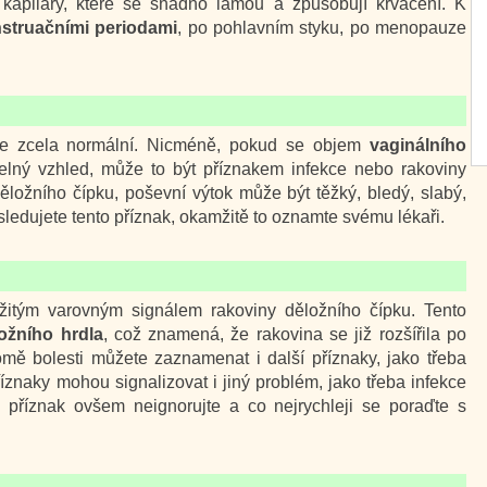
í kapiláry, které se snadno lámou a způsobují krvácení. K
struačními periodami
, po pohlavním styku, po menopauze
je zcela normální. Nicméně, pokud se objem
vaginálního
lný vzhled, může to být příznakem infekce nebo rakoviny
ěložního čípku, poševní výtok může být těžký, bledý, slabý,
ledujete tento příznak, okamžitě to oznamte svému lékaři.
žitým varovným signálem rakoviny děložního čípku. Tento
ožního hrdla
, což znamená, že rakovina se již rozšířila po
omě bolesti můžete zaznamenat i další příznaky, jako třeba
íznaky mohou signalizovat i jiný problém, jako třeba infekce
příznak ovšem neignorujte a co nejrychleji se poraďte s