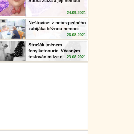
Štítná žláza a její nemoci
24.09.2021
Neštovice: z nebezpečného
zabijáka běžnou nemocí
26.08.2021
Strašák jménem
fenylketonurie. Včasným
testováním lze onemocnění
23.08.2021
předejít