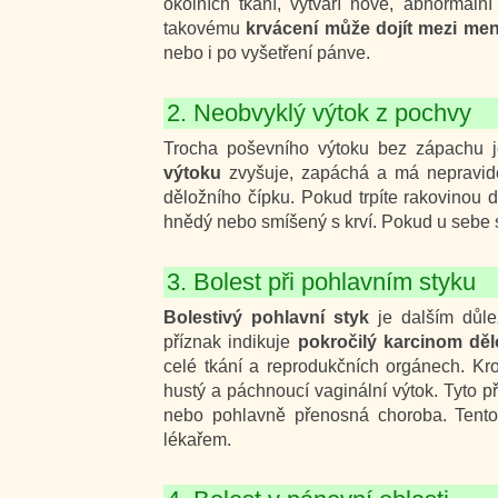
okolních tkání, vytváří nové, abnormáln
takovému
krvácení může dojít mezi men
nebo i po vyšetření pánve.
2. Neobvyklý výtok z pochvy
Trocha poševního výtoku bez zápachu 
výtoku
zvyšuje, zapáchá a má nepravide
děložního čípku. Pokud trpíte rakovinou d
hnědý nebo smíšený s krví. Pokud u sebe s
3. Bolest při pohlavním styku
Bolestivý pohlavní styk
je dalším důle
příznak indikuje
pokročilý karcinom děl
celé tkání a reprodukčních orgánech. Kr
hustý a páchnoucí vaginální výtok. Tyto př
nebo pohlavně přenosná choroba. Tento 
lékařem.