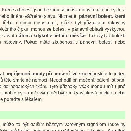
. Křeče a bolesti jsou běžnou součástí menstruačního cyklu a
y nebo jiného vážného stavu. Nicméně,
pánevní bolest, která
, třeba i mimo menstruaci, může být příznakem rakoviny
ěložního čípku, mohou se bolesti v pánevní oblasti vyskytnou
jevovat
náhle a kdykoliv během měsíce
. Takový typ bolesti
iu rakoviny. Pokud máte zkušenost s pánevní bolestí nebo
vat
nepříjemné pocity při močení
. Ve skutečnosti je to jeden
ků této smrtelné nemoci. Nepohodlí při močení, pálení, štípání
a do nedalekých tkání. Tyto příznaky však mohou mít i jiné
t
, problémy s močovým měchýřem, kvasinková infekce nebo
e poraďte s lékařem.
, může to být dalším běžným varovným signálem rakoviny
čípku může být způsobeno rozšiřováním rakoviny. Za
silné