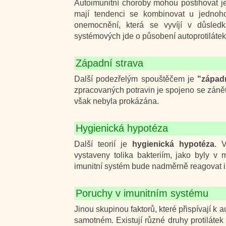
Autoimunitní choroby mohou postihovat j
mají tendenci se kombinovat u jednoho
onemocnění, která se vyvíjí v důsle
systémových jde o působení autoprotilátek
Západní strava
Další podezřelým spouštěčem je
"západn
zpracovaných potravin je spojeno se zánět
však nebyla prokázána.
Hygienická hypotéza
Další teorií je
hygienická hypotéza
. 
vystaveny tolika bakteriím, jako byly v 
imunitní systém bude nadměrně reagovat i
Poruchy v imunitním systému
Jinou skupinou faktorů, které přispívají k
samotném. Existují různé druhy protilátek 