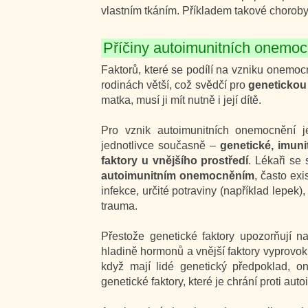
vlastním tkáním. Příkladem takové choroby
Příčiny autoimunitních onemoc
Faktorů, které se podílí na vzniku onemoc
rodinách větší, což svědčí pro
genetickou
matka, musí ji mít nutně i její dítě.
Pro vznik autoimunitních onemocnění 
jednotlivce současně –
genetické, imuni
faktory u vnějšího prostředí
. Lékaři se
autoimunitním onemocněním
, často ex
infekce, určité potraviny (například lepek)
trauma.
Přestože genetické faktory upozorňují 
hladině hormonů a vnější faktory vyprovoku
když mají lidé genetický předpoklad, 
genetické faktory, které je chrání proti auto