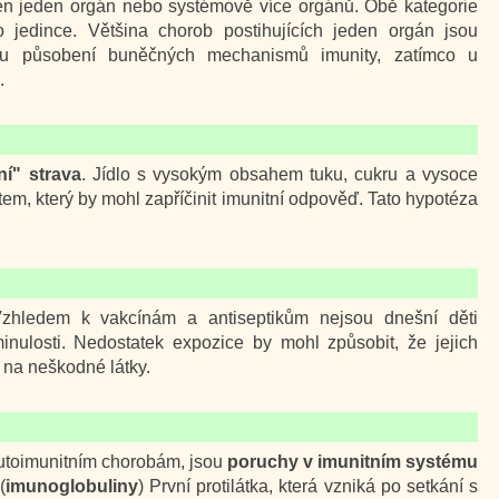
en jeden orgán nebo systémově více orgánů. Obě kategorie
 jedince. Většina chorob postihujících jeden orgán jsou
dku působení buněčných mechanismů imunity, zatímco u
.
í" strava
. Jídlo s vysokým obsahem tuku, cukru a vysoce
em, který by mohl zapříčinit imunitní odpověď. Tato hypotéza
Vzhledem k vakcínám a antiseptikům nejsou dnešní děti
minulosti. Nedostatek expozice by mohl způsobit, že jejich
 na neškodné látky.
 autoimunitním chorobám, jsou
poruchy v imunitním systému
(
imunoglobuliny
) První protilátka, která vzniká po setkání s