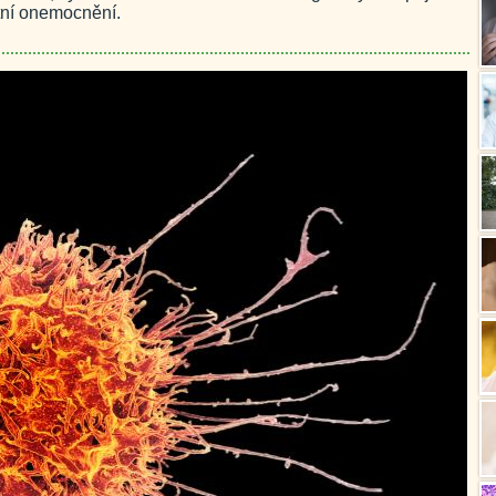
tní onemocnění.