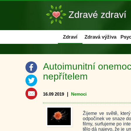
Zdravé zdraví
Zdraví
Zdraví
Zdravá výživa
Psyc
Autoimunitní onemo
nepřítelem
16.09 2019
|
Nemoci
Žijeme ve světě, kter
odpočinek ve snaze do
filmy, surfujeme po int
tělo dá najevo, že je 