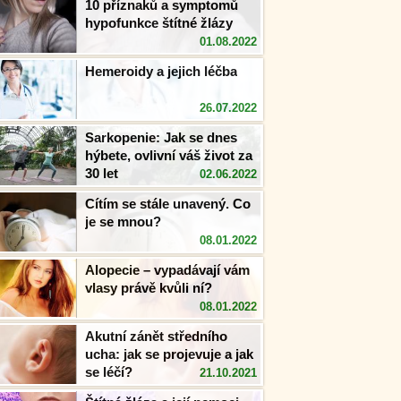
10 příznaků a symptomů
hypofunkce štítné žlázy
01.08.2022
Hemeroidy a jejich léčba
26.07.2022
Sarkopenie: Jak se dnes
hýbete, ovlivní váš život za
30 let
02.06.2022
Cítím se stále unavený. Co
je se mnou?
08.01.2022
Alopecie – vypadávají vám
vlasy právě kvůli ní?
08.01.2022
Akutní zánět středního
ucha: jak se projevuje a jak
se léčí?
21.10.2021