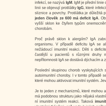
infekcí, se nazývá
IgM
. IgM je přední lini
linii se objevují protilátky
IgG
, které infekc
sliznice a povrchy. Protilátka je důležit
jeden člověk ze 600 má deficit IgA
. Ob
vyšší sklon ke čtyřem typům onemocnění
chorobám.
Proč právě sklon k alergiím? IgA zabr
organismu. V případě deficitu IgA se 
nežádoucí imunitní reakci. Děti s deficit
častější u pacientů s různými druhy n
nepřítomnosti IgA se dostává dýchacím a 
Poslední skupinou chorob vyskytujících 
autoimunitní choroby. I v tomto případě 
které mohou aktivovat imunitní systém. Je
Je to jeden z mechanizmů, které mohou ak
má podobnou strukturu jako nějaká vlastní 
ní imunitní systém reakci. Taková
imuni