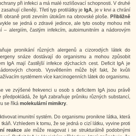
e ochrany při infekci a má malé rozlišovací schopnosti. V druhé
i zasahují cíleněji. Třetí typ protilátky je
IgA
, je v krvi a chrání
á při obraně proti zevním útokům na obrovské ploše.
Přibližně
vykle se jedná o zdravé jedince, ale tyto osoby mohou mít
 – alergiím, častým infekcím, autoimunitním a nádorovým
aňuje pronikání různých alergenů a cizorodých látek do
alergeny snáze dostávají do organismu a mohou způsobit
em IgA mají častější infekce dýchacích cest. Deficit IgA je
ádorových chorob. Vysvětlením může být fakt, že kvůli
zažívacím systémem více karcinogenních látek do organismu.
se ve zvýšené frekvenci u osob s deficitem IgA jsou právě
se předpokládá, že IgA zabraňuje průniku různých substancí,
vu se říká
molekulární mimikry
.
tivovat imunitní systém. Do organismu pronikne látka, která
tkáň. Vzhledem k tomu, že se jedná o cizí látku, vyvine proti
tní reakce
ale může reagovat i se strukturálně podobnými