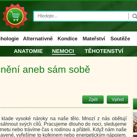
Search
hologie
Alternativně
Kondice
Mateřství
Soutěže
ANATOMIE
NEMOCI
TĚHOTENSTVÍ
cnění aneb sám sobě
Zpět
Vpřed
ý klade vysoké nároky na naše tělo. Mnozí z nás obětují
sáhnout svých cílů. Pracujeme dlouho do noci, sledujeme
ernetu nebo trávíme čas s rodinou a přáteli. Když nám naše
unavené, vyřešíme to kofeinem nebo energetickým nápojem.