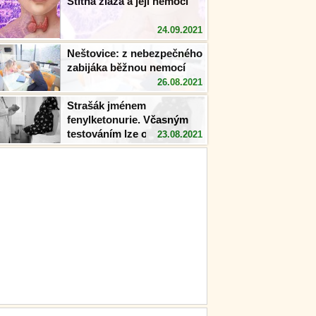
Štítná žláza a její nemoci
24.09.2021
Neštovice: z nebezpečného
zabijáka běžnou nemocí
26.08.2021
Strašák jménem
fenylketonurie. Včasným
testováním lze onemocnění
23.08.2021
předejít