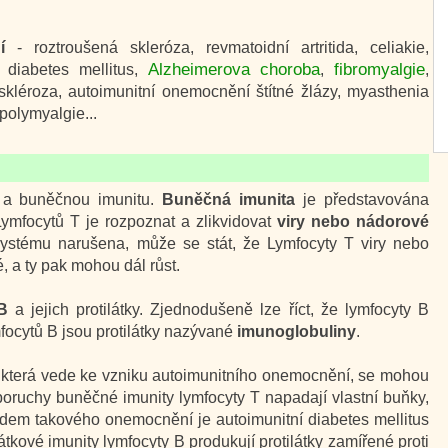
í
- roztroušená skleróza, revmatoidní artritida, celiakie,
Alzheimerova choroba
fibromyalgie
 diabetes mellitus,
,
,
skléroza, autoimunitní onemocnění štítné žlázy, myasthenia
 polymyalgie...
tu a buněčnou imunitu.
Buněčná imunita
je představována
Lymfocytů T je rozpoznat a zlikvidovat
viry nebo nádorové
systému narušena, může se stát, že Lymfocyty T viry nebo
, a ty pak mohou dál růst.
B
a jejich protilátky. Zjednodušeně lze říct, že lymfocyty B
mfocytů B jsou protilátky nazývané
imunoglobuliny
.
 která vede ke vzniku autoimunitního onemocnění, se mohou
poruchy buněčné imunity lymfocyty T napadají vlastní buňky,
kladem takového onemocnění je autoimunitní diabetes mellitus
látkové imunity lymfocyty B produkují protilátky zamířené proti