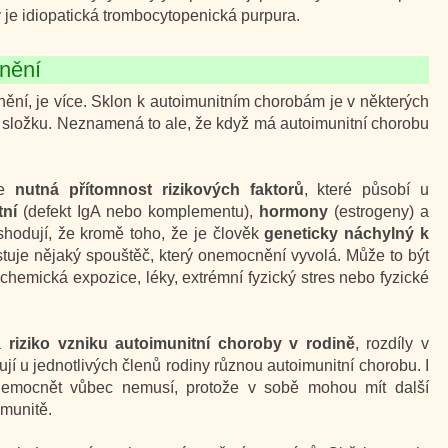
 je idiopatická trombocytopenická purpura.
nění
nění, je více. Sklon k autoimunitním chorobám je v některých
složku. Neznamená to ale, že když má autoimunitní chorobu
je
nutná přítomnost rizikových faktorů
, které působí u
tní
(defekt IgA nebo komplementu),
hormony
(estrogeny) a
 shodují, že kromě toho, že je člověk
geneticky náchylný k
istuje nějaký spouštěč, který onemocnění vyvolá. Může to být
, chemická expozice, léky, extrémní fyzický stres nebo fyzické
na
riziko vzniku autoimunitní choroby v rodině
, rozdíly v
jí u jednotlivých členů rodiny různou autoimunitní chorobu. I
onemocnět vůbec nemusí, protože v sobě mohou mít další
imunitě.