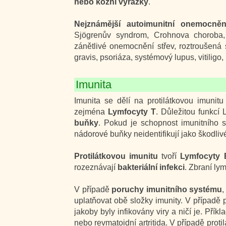
nebo kožní vyrážky
.
Nejznámější autoimunitní onemocněn
Sjögrenův syndrom, Crohnova choroba,
zánětlivé onemocnění střev, roztroušená 
gravis, psoriáza, systémový lupus, vitiligo,
Imunita
Imunita se dělí na protilátkovou imuni
zejména
Lymfocyty T
. Důležitou funkcí 
buňky
. Pokud je schopnost imunitního 
nádorové buňky neidentifikují jako škodlivé
Protilátkovou imunitu
tvoří
Lymfocyty 
rozeznávají
bakteriální infekci
. Zbraní ly
V případě
poruchy imunitního systému
,
uplatňovat obě složky imunity. V případě 
jakoby byly infikovány viry a ničí je. Pří
nebo revmatoidní artritida. V případě proti