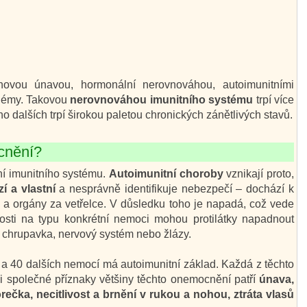
inovou únavou, hormonální nerovnováhou, autoimunitními
blémy. Takovou
nerovnováhou imunitního systému
trpí více
o dalších trpí širokou paletou chronických zánětlivých stavů.
cnění?
í imunitního systému.
Autoimunitní choroby
vznikají proto,
í a vlastní
a nesprávně identifikuje nebezpečí – dochází k
ě a orgány za vetřelce. V důsledku toho je napadá, což vede
losti na typu konkrétní nemoci mohou protilátky napadnout
í chrupavka, nervový systém nebo žlázy.
a 40 dalších nemocí má autoimunitní základ. Každá z těchto
 společné příznaky většiny těchto onemocnění patří
únava,
orečka, necitlivost a brnění v rukou a nohou, ztráta vlasů