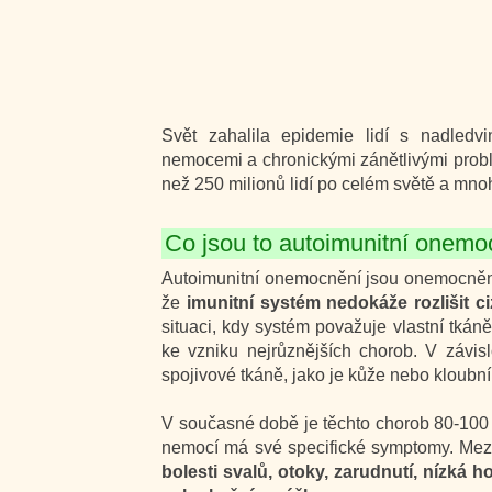
Svět zahalila epidemie lidí s nadledv
nemocemi a chronickými zánětlivými pro
než 250 milionů lidí po celém světě a mnoh
Co jsou to autoimunitní onemo
Autoimunitní onemocnění jsou onemocněn
že
imunitní systém nedokáže rozlišit ciz
situaci, kdy systém považuje vlastní tkán
ke vzniku nejrůznějších chorob. V závis
spojivové tkáně, jako je kůže nebo kloubn
V současné době je těchto chorob 80-100 
nemocí má své specifické symptomy. Mezi
bolesti svalů, otoky, zarudnutí, nízká h